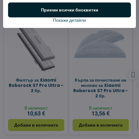
Алтернативни продукти
Приеми всички бисквитки
Покажи детайли
Филтър за Xiaomi
Кърпа за почистване на
Roborock S7 Pro Ultra -
мопове за Xiaomi
2 бр.
Roborock S7 Pro Ultra -
2 бр.
В наличност
В наличност
10,63 €
13,56 €
Добави в количката
Добави в количката