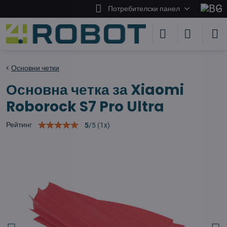
Потребителски панел
Основни четки
Основна четка за Xiaomi
Roborock S7 Pro Ultra
Рейтинг
5
/
5
(
1
x)