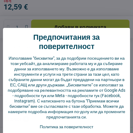
16 €
12,59 €
Добави в количката
Предпочитания за
поверителност
Куче пазач
Доставки
производител:
Vysajto.sk
Използваме "бисквитки", за да подобрим посещението ви на
този уебсайт, да анализираме работата му и да събираме
данни за използването му. Възможно е да използваме
✅ Готов за изпращане веднага
инструменти и услуги на трети страни за тази цел, като
✅ БЕЗПЛАТНА доставка над 55 EUR.
събраните данни могат да бъдат предадени на партньори в
ЕС, САЩ или други държави. „Бисквитките" се използват за
✅ 14 дни политика за връщане
подобряване на релевантността на рекламите от Google Ads
-
подробности тук
или Meta -
подробности тук
(Facebook,
Instagram). С натискането на бутона "Приемам всички
Описание
бисквитки" вие се съгласявате с тази обработка. Можете да
намерите подробна информация по-долу или да промените
предпочитанията си.
Отзиви
0
Политика за поверителност