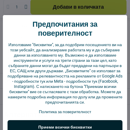
Добави в количката
Предпочитания за
Куче пазач
Доставки
поверителност
производител:
Vysajto.sk
Използваме "бисквитки", за да подобрим посещението ви на
този уебсайт, да анализираме работата му и да събираме
✅ Готов за изпращане веднага
данни за използването му. Възможно е да използваме
✅ БЕЗПЛАТНА доставка над 55 EUR.
инструменти и услуги на трети страни за тази цел, като
✅ 14 дни политика за връщане
събраните данни могат да бъдат предадени на партньори в
ЕС, САЩ или други държави. „Бисквитките" се използват за
подобряване на релевантността на рекламите от Google Ads
Описание
-
подробности тук
или Meta -
подробности тук
(Facebook,
Instagram). С натискането на бутона "Приемам всички
бисквитки" вие се съгласявате с тази обработка. Можете да
Отзиви
0
намерите подробна информация по-долу или да промените
предпочитанията си.
Политика за поверителност
Алтернативни продукти
Приеми всички бисквитки