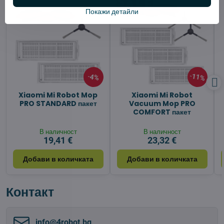
Покажи детайли
11%
4%
Xiaomi Mi Robot Mop
Xiaomi Mi Robot
PRO STANDARD пакет
Vacuum Mop PRO
COMFORT пакет
В наличност
В наличност
19,41 €
23,32 €
Добави в количката
Добави в количката
Контакт
info​@4robot​.bg