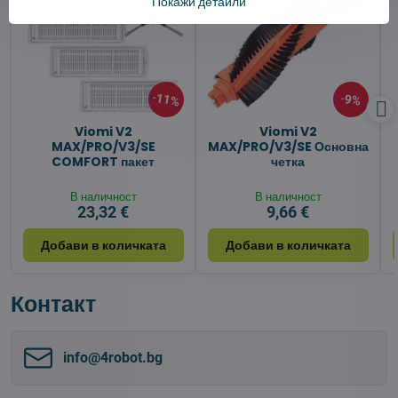
Покажи детайли
11%
9%
Viomi V2
Viomi V2
MAX/PRO/V3/SE
MAX/PRO/V3/SE Основна
COMFORT пакет
четка
В наличност
В наличност
23,32 €
9,66 €
Добави в количката
Добави в количката
Контакт
info​@4robot​.bg