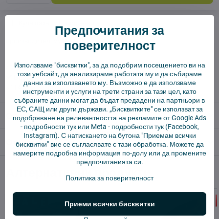
Куче пазач
Доставки
Предпочитания за
производител:
Vysajto.sk
поверителност
Използваме "бисквитки", за да подобрим посещението ви на
✅ Готов за изпращане веднага
този уебсайт, да анализираме работата му и да събираме
✅ БЕЗПЛАТНА доставка над 55 EUR.
данни за използването му. Възможно е да използваме
✅ 14 дни политика за връщане
инструменти и услуги на трети страни за тази цел, като
събраните данни могат да бъдат предадени на партньори в
ЕС, САЩ или други държави. „Бисквитките" се използват за
Описание
подобряване на релевантността на рекламите от Google Ads
-
подробности тук
или Meta -
подробности тук
(Facebook,
Instagram). С натискането на бутона "Приемам всички
Отзиви
0
бисквитки" вие се съгласявате с тази обработка. Можете да
намерите подробна информация по-долу или да промените
предпочитанията си.
Алтернативни продукти
Политика за поверителност
Приеми всички бисквитки