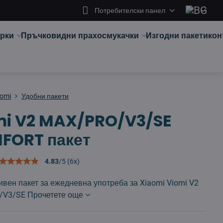
Потребителски панел
арки
Пръчковидни прахосмукачки
Изгодни пакети
кон
aomi
Удобни пакети
mi V2 MAX/PRO/V3/SE
FORT пакет
4.83
/
5
(
6
x)
вен пакет за ежедневна употреба за Xiaomi Viomi V2
/V3/SE
Прочетете още