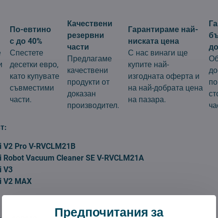
Качествени
Г
По-евтино
Гарантираме най-
резервни
б
с до 40%
ниската цена
части
до
е
Спестете
С нас винаги ще
Предлагаме
Об
и
десетки евро,
купите най-
качествени
до
като купувате
изгодната оферта и
продукти от
по
съвместими
на най-добрата цена
доказан
ст
части.
на пазара.
производител.
ча
т:
i V2 Pro V-RVCLM21B
i Robot Vacuum Cleaner SE V-RVCLM21A
i V3
i V2 MAX
Предпочитания за