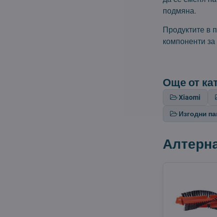
подмяна.
Продуктите в п
компоненти за
Още от ка
Xiaomi
Изгодни па
Алтерн