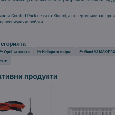
акета Comfort Pack не са от Xiaomi, а от сертифициран про
 прахосмукачки-роботи.
тегорията
Удобни пакети
Изберете модел
Viomi V2 MAX/PRO
кети
ативни продукти