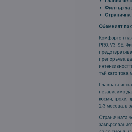
Главна четк
Филтър за 
Странична 
Обемният пак
Комфортен пак
PRO, V3, SE. Ф
предотвратява
препоръчва да 
интензивностт
тъй като това 
Главната четка
независимо да
косми, трохи, 
2-3 месеца, в 
Страничната ч
замърсяванията
да се сменя на