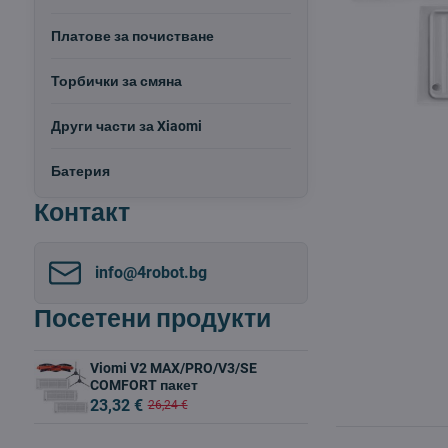
Платове за почистване
Торбички за смяна
Други части за Xiaomi
Батерия
Контакт
info​@4robot​.bg
Посетени продукти
Viomi V2 MAX/PRO/V3/SE
COMFORT пакет
23,32 €
26,24 €