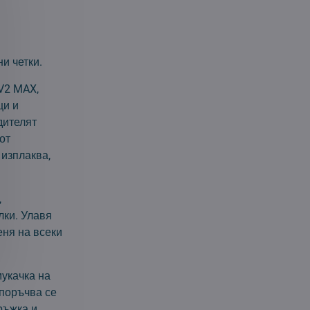
ни четки.
V2 MAX,
ци и
дителят
от
 изплаква,
,
лки. Улавя
еня на всеки
мукачка на
епоръчва се
ръжка и