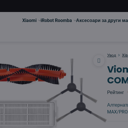
Xiaomi
iRobot Roomba
Аксесоари за други м
Увод
Xi
Vio
COM
Рейтинг
Алтернати
MAX/PRO