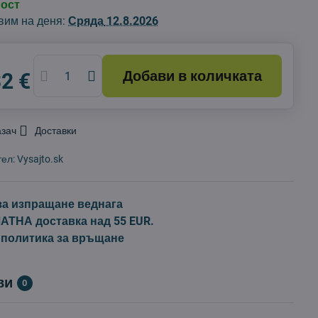
ност
вим на деня:
Сряда
12.8.2026
Добави в количката
32 €
азач
Доставки
тел:
Vysajto.sk
за изпращане веднага
ТНА доставка над 55 EUR.
 политика за връщане
ви
0