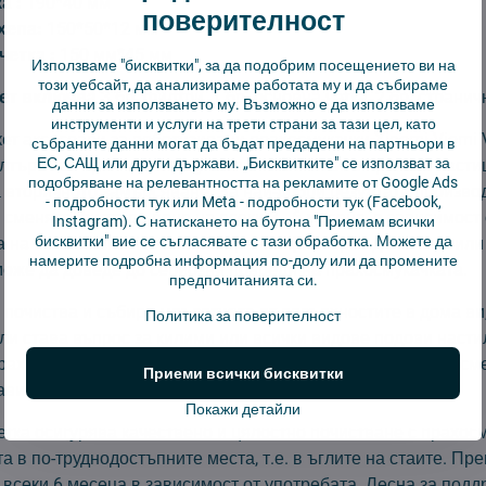
а :
190*40 мм
поверителност
хепа:
150*50*12 мм
четка :
150 мм*45 мм
Използваме "бисквитки", за да подобрим посещението ви на
този уебсайт, да анализираме работата му и да събираме
ет включва
3 бр. филтри, 1 бр. основна четка, 2 бр. странич
данни за използването му. Възможно е да използваме
инструменти и услуги на трети страни за тази цел, като
ет аксесоари за роботизирани прахосмукачки Xiaomi Viomi 
събраните данни могат да бъдат предадени на партньори в
ЕС, САЩ или други държави. „Бисквитките" се използват за
илтърът за прах може да улавя и най-малките прахови части
подобряване на релевантността на рекламите от Google Ads
 вторичното замърсяване. За най-добри резултати произво
-
подробности тук
или Meta -
подробности тук
(Facebook,
сменяте филтъра поне на всеки 3 - 6 месеца, в зависимост 
Instagram). С натискането на бутона "Приемам всички
бисквитки" вие се съгласявате с тази обработка. Можете да
а на използване. Не се препоръчва филтърът да се мие или
намерите подробна информация по-долу или да промените
може да доведе до сериозни повреди на прахосмукачката.
предпочитанията си.
 почиства и събира мръсотията от повърхностите в дома ви
Политика за поверителност
ли става въпрос за килими или всички видове подови насти
прах. За ефективно прахосмукиране четката трябва да се см
Приеми всички бисквитки
зависимост от интензивността на използване.
Покажи детайли
етка осигурява качествено и цялостно почистване с прахос
 в по-труднодостъпните места, т.е. в ъглите на стаите. Пр
 всеки 6 месеца в зависимост от употребата. Лесна за подд