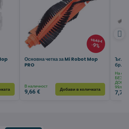
10,63 €
9%
Mop
Основна четка за Mi Robot Mop
Ъглов
PRO
бр.
На скла
БЕЗПЛ
ДОСТА
В наличност
99лв.
чката
Добави в количката
9,66 €
7,71 