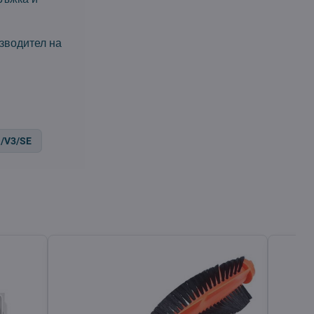
изводител на
/V3/SE