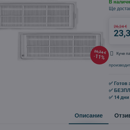
В налич
Ще доста
26,24 €
23,
26,24 €
Куче п
11%
производи
✅ Готов 
✅ БЕЗПЛА
✅ 14 дни
Описание
Отзи