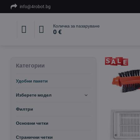
info@4robot.bg
Количка за пазаруване
0 €
Категории
Удобни пакети
Изберете модел
Филтри
Основни четки
Странични четки