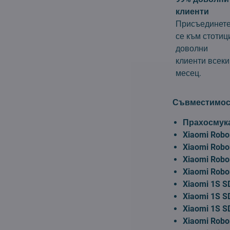
клиенти
Присъединет
се към стотиц
доволни
клиенти всеки
месец.
Съвместимос
Прахосмука
Xiaomi Robo
Xiaomi Robo
Xiaomi Robo
Xiaomi Robo
Xiaomi 1S 
Xiaomi 1S 
Xiaomi 1S 
Xiaomi Robor