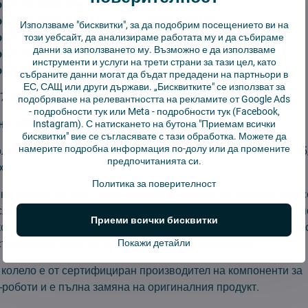
Robot Vacuum Mop 1C, модел: STYTJ01ZHM
Robot Vacuum Mop 1T, модел: STYTJ02ZHM
Използваме "бисквитки", за да подобрим посещението ви на
Robot Vacuum Mop 2, модел: STYTJ03ZHM
този уебсайт, да анализираме работата му и да събираме
данни за използването му. Възможно е да използваме
obot Vacuum Mop 2 Pro+
инструменти и услуги на трети страни за тази цел, като
Robot Vacuum Mop, модел: SKV4093GL
събраните данни могат да бъдат предадени на партньори в
ЕС, САЩ или други държави. „Бисквитките" се използват за
47мм
подобряване на релевантността на рекламите от Google Ads
-
подробности тук
или Meta -
подробности тук
(Facebook,
а опаковката:
1 бр
Instagram). С натискането на бутона "Приемам всички
бисквитки" вие се съгласявате с тази обработка. Можете да
намерите подробна информация по-долу или да промените
лело за серията Xiaomi Mi Robot Vacuum, Roborock S50/S5
предпочитанията си.
x.
Политика за поверителност
но колело, когато съществуващото колело се повреди или с
 случай на повреда или износване препоръчваме неговата п
Приеми всички бисквитки
ксплоатационния живот, е препоръчително редовно да почи
странявате заплитанията и другите замърсявания.
Покажи детайли
колело е от сертифициран производител на компоненти за
-роботи и е пълна замяна на оригиналния продукт.