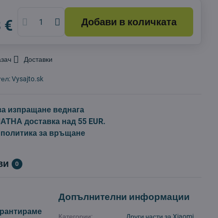
Добави в количката
 €
азач
Доставки
тел:
Vysajto.sk
за изпращане веднага
ТНА доставка над 55 EUR.
 политика за връщане
ви
0
Допълнителни информации
арантираме
Категории:
Други части за Xiaomi