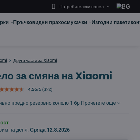
Потребителски панел
арки
Пръчковидни прахосмукачки
Изгодни пакети
кон
aomi
Други части за Xiaomi
ло за смяна на Xiaomi
4.56
/
5
(
32
x)
ивно предно резервно колело 1 бр
Прочетете още
ност
вим на деня:
Сряда
12.8.2026