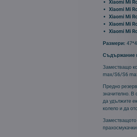
Xiaomi Mi 
Xiaomi Mi 
Xiaomi Mi 
Xiaomi Mi R
Xiaomi Mi 
Размери:
47*
Съдържание н
Заместващо ко
max/S6/S6 ma
Предно резерв
значително. В
да удължите е
колело и да от
Заместващото 
прахосмукачки