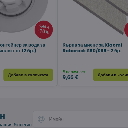
9,66 €
10%
онтейнер за вода за
Кърпа за миене за Xiaomi
плект от 12 бр.)
Roborock S50/S55 - 2 бр.
В наличност
Добави в количката
Добави в коли
9,66 €
н
 нашия бюлетин: