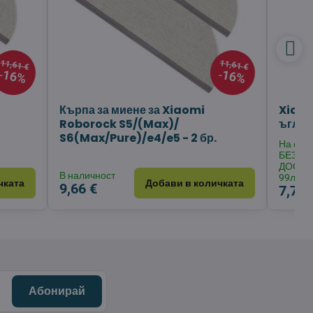
11,61 €
11,61 €
16%
16%
Кърпа за миене за Xiaomi
Xiaom
Roborock S5/(Max)/
ъглова
S6(Max/Pure)/e4/e5 - 2 бр.
На скла
БЕЗПЛ
ДОСТА
В наличност
99лв.
чката
Добави в количката
9,66 €
7,71 
Абонирай