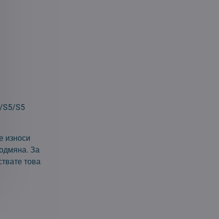
5/S5/S5
е износи
одмяна. За
ствате това