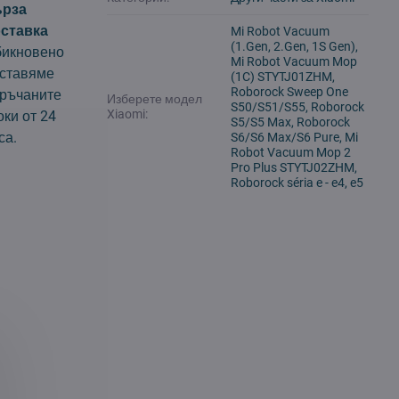
ърза
ставка
Mi Robot Vacuum
(1.Gen, 2.Gen, 1S Gen),
икновено
Mi Robot Vacuum Mop
ставяме
(1C) STYTJ01ZHM,
Roborock Sweep One
ръчаните
Изберете модел
S50/S51/S55, Roborock
Xiaomi:
оки от 24
S5/S5 Max, Roborock
са.
S6/S6 Max/S6 Pure, Mi
Robot Vacuum Mop 2
Pro Plus STYTJ02ZHM,
Roborock séria e - e4, e5