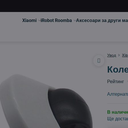
Xiaomi
iRobot Roomba
Аксесоари за други м
Увод
Xi
Коле
Рейтинг
Алтернат
В налич
Ще доста