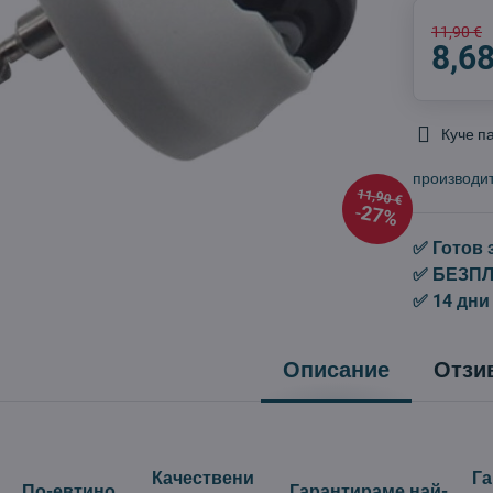
11,90 €
8,68
Куче п
производи
11,90 €
27%
✅ Готов 
✅ БЕЗПЛА
✅ 14 дни
Описание
Отзи
Качествени
Г
По-евтино
Гарантираме най-