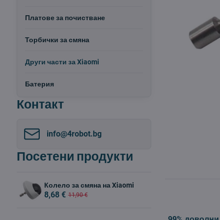
Платове за почистване
Торбички за смяна
Други части за Xiaomi
Батерия
Контакт
info​@4robot​.bg
Посетени продукти
Колело за смяна на Xiaomi
8,68 €
11,90 €
99% доволни