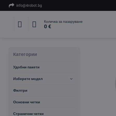
info@4robot.bg
Количка за пазаруване
0 €
Категории
Удобни пакети
Изберете модел
Филтри
Основни четки
Странични четки