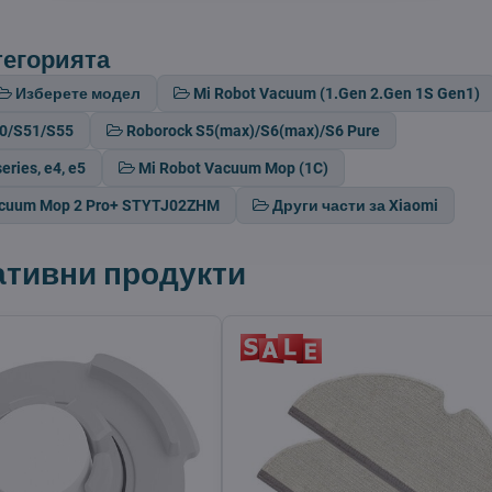
тегорията
Изберете модел
Mi Robot Vacuum (1.Gen 2.Gen 1S Gen1)
50/S51/S55
Roborock S5(max)/S6(max)/S6 Pure
eries, e4, e5
Mi Robot Vacuum Mop (1C)
acuum Mop 2 Pro+ STYTJ02ZHM
Други части за Xiaomi
ативни продукти