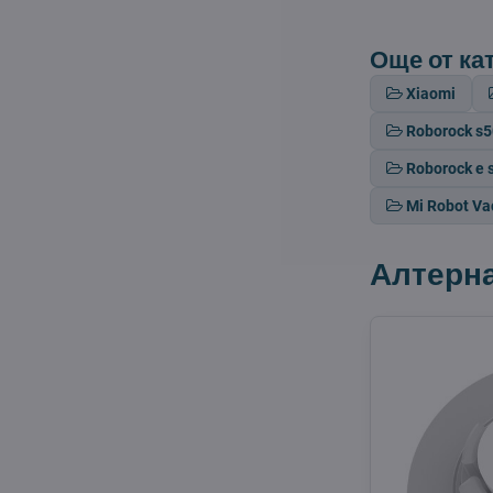
Още от ка
Xiaomi
Roborock s
Roborock e s
Mi Robot V
Алтерн