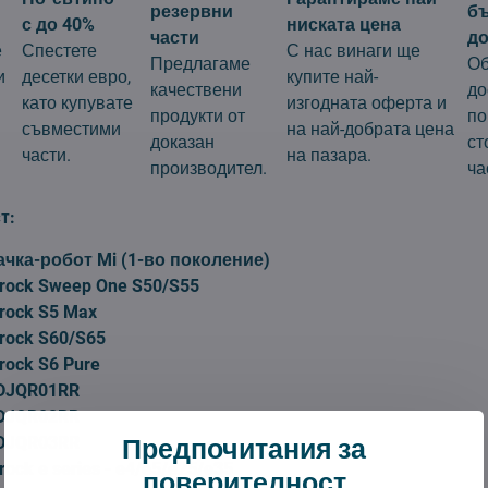
резервни
б
с до 40%
ниската цена
части
до
е
Спестете
С нас винаги ще
Предлагаме
Об
и
десетки евро,
купите най-
качествени
до
като купувате
изгодната оферта и
продукти от
по
съвместими
на най-добрата цена
доказан
ст
части.
на пазара.
производител.
ча
т:
чка-робот Mi (1-во поколение)
rock Sweep One S50/S55
rock S5 Max
rock S60/S65
rock S6 Pure
SDJQR01RR
SDJQR02RR
Предпочитания за
SDJQR03RR
ock e series - e4/e5/e25/e35
поверителност