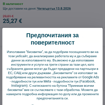
В наличност
Ще доставим на деня:
Четвъртък
13.8.2026
29,01 €
25,27 €
Предпочитания за
Добави в количката
поверителност
Използваме "бисквитки", за да подобрим посещението ви на
Куче пазач
Доставки
този уебсайт, да анализираме работата му и да събираме
данни за използването му. Възможно е да използваме
производител:
Vysajto.sk
инструменти и услуги на трети страни за тази цел, като
събраните данни могат да бъдат предадени на партньори в
ЕС, САЩ или други държави. „Бисквитките" се използват за
✅ Готов за изпращане веднага
подобряване на релевантността на рекламите от Google Ads
✅ БЕЗПЛАТНА доставка над 55 EUR.
-
подробности тук
или Meta -
подробности тук
(Facebook,
✅ 14 дни политика за връщане
Instagram). С натискането на бутона "Приемам всички
бисквитки" вие се съгласявате с тази обработка. Можете да
намерите подробна информация по-долу или да промените
Описание
предпочитанията си.