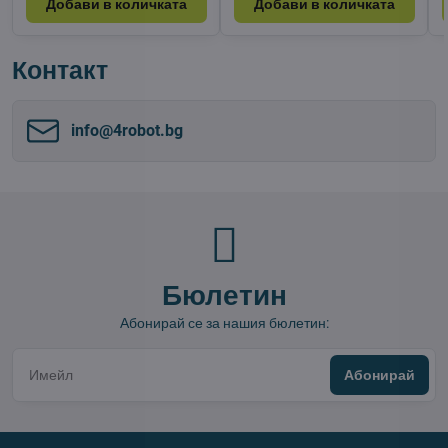
Добави в количката
Добави в количката
Контакт
info​@4robot​.bg
Бюлетин
Абонирай се за нашия бюлетин:
Абонирай