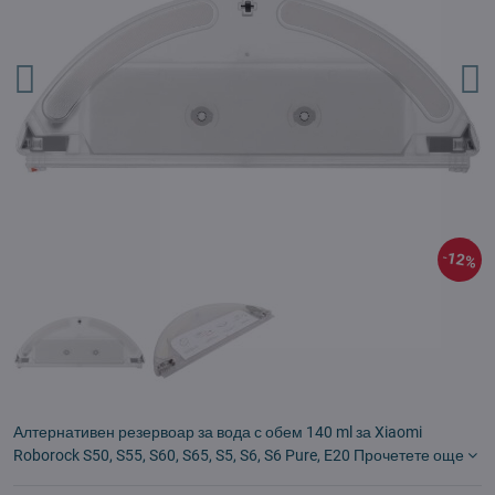
12%
Алтернативен резервоар за вода с обем 140 ml за Xiaomi
Roborock S50, S55, S60, S65, S5, S6, S6 Pure, E20
Прочетете още