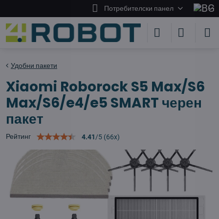
Потребителски панел
Удобни пакети
Xiaomi Roborock S5 Max/S6
Max/S6/e4/e5 SMART черен
пакет
Рейтинг
4.41
/
5
(
66
x)