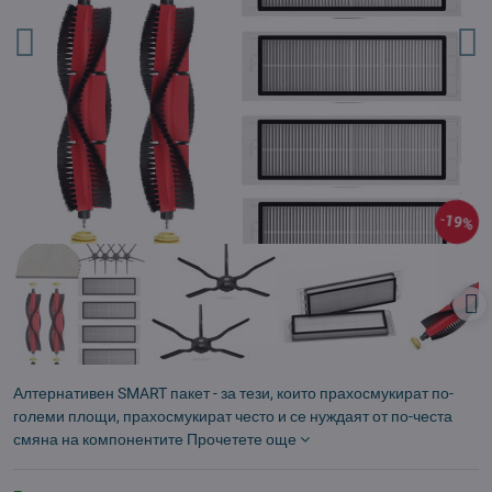
19%
Алтернативен SMART пакет - за тези, които прахосмукират по-
големи площи, прахосмукират често и се нуждаят от по-честа
смяна на компонентите
Прочетете още