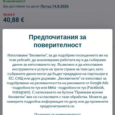
В наличност
Ще доставим на деня:
Петък
14.8.2026
50,64 €
40,88 €
Предпочитания за
Добави в количката
поверителност
Куче пазач
Доставки
Използваме "бисквитки", за да подобрим посещението ви на
този уебсайт, да анализираме работата му и да събираме
производител:
Vysajto.sk
данни за използването му. Възможно е да използваме
инструменти и услуги на трети страни за тази цел, като
събраните данни могат да бъдат предадени на партньори в
✅ Готов за изпращане веднага
ЕС, САЩ или други държави. „Бисквитките" се използват за
✅ БЕЗПЛАТНА доставка над 55 EUR.
подобряване на релевантността на рекламите от Google Ads
-
подробности тук
или Meta -
подробности тук
(Facebook,
✅ 14 дни политика за връщане
Instagram). С натискането на бутона "Приемам всички
бисквитки" вие се съгласявате с тази обработка. Можете да
намерите подробна информация по-долу или да промените
Описание
предпочитанията си.
Политика за поверителност