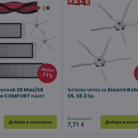
26,24 €
11%
orock S5 Max/S6
Ъглова четка за Xiaomi Ro
re COMFORT пакет
S5, S6 2 бр.
В наличност
Добави в количката
Добави в коли
7,71 €