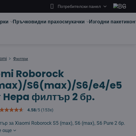
Потребителски панел
арки
Пръчковидни прахосмукачки
Изгодни пакети
кон
aomi
Филтри
omi Roborock
max)/S6(max)/S6/e4/e5
 Hepa филтър 2 бр.
4.58
/
5
(
153
x)
ър за Xiaomi Roborock S5 (max), S6 (max), S6 Pure 2 бр.
е още