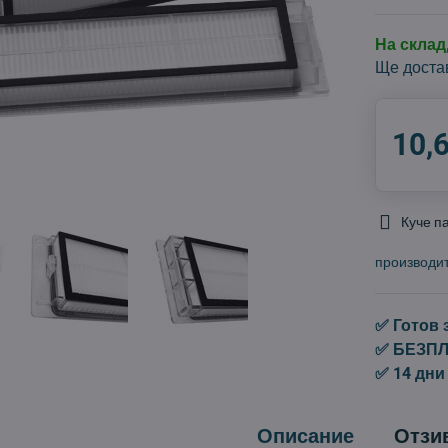
На скла
Ще доста
10,
Куче п
производи
✅ Готов 
✅ БЕЗПЛА
✅ 14 дни
Описание
Отзи