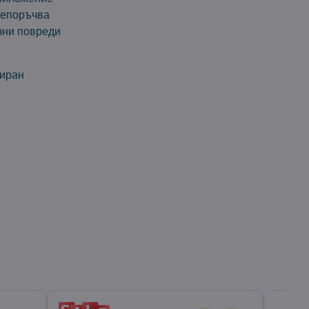
репоръчва
озни повреди
циран