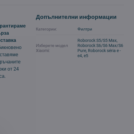
Допълнителни информации
арантираме
Категории:
Филтри
ърза
ставка
Roborock S5/S5 Max,
Изберете модел
Roborock S6/S6 Max/S6
икновено
Xiaomi:
Pure, Roborock séria e -
ставяме
e4, e5
ръчаните
оки от 24
са.