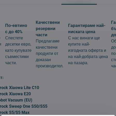
Качествени
Г
По-евтино
Гарантираме най-
резервни
б
с до 40%
ниската цена
части
до
е
Спестете
С нас винаги ще
Предлагаме
Об
и
десетки евро,
купите най-
качествени
до
като купувате
изгодната оферта и
продукти от
по
съвместими
на най-добрата цена
доказан
ст
части.
на пазара.
производител.
ча
т:
rock Xiaowa Lite C10
rock Xiaowa E20
obot Vacuum (EU)
rock Sweep One S50/S55
rock S5/S5 Max