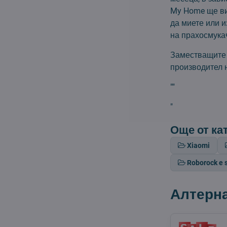
My Home ще ви
да миете или 
на прахосмука
Заместващите 
производител 
""
"
Още от ка
Xiaomi
Roborock e s
Алтерн