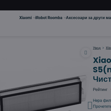
Xiaomi
iRobot Roomba
Аксесоари за други м
Увод
Xi
Xia
S5(
Чист
Рейтинг
Hepa филт
Прочетет