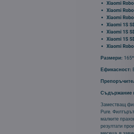
Xiaomi Robo
Xiaomi Robo
Xiaomi Robo
Xiaomi 1S 
Xiaomi 1S 
Xiaomi 1S 
Xiaomi Robor
Размери:
165
Ефикасност:
Препоръчите
Съдържание н
Заместващ филт
Pure. Филтърът
малките прахо
резултати прои
месеца, в зав