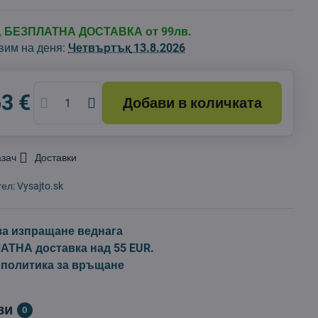
д, БЕЗПЛАТНА ДОСТАВКА от 99лв.
вим на деня:
Четвъртък
13.8.2026
63 €
Добави в количката
азач
Доставки
тел:
Vysajto.sk
за изпращане веднага
ТНА доставка над 55 EUR.
 политика за връщане
ви
0