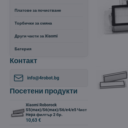
Платове за почистване
Торбички за смяна
Други части за Xiaomi
Батерия
Контакт
info​@4robot​.bg
Посетени продукти
Xiaomi Roborock
S5(max)/S6(max)/S6/e4/e5 Чист
Hepa филтър 2 бр.
10,63 €