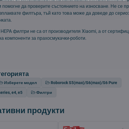
 помогне да проверите състоянието на износване. Не се п
изплаквате филтъра, тъй като това може да доведе до сери
чката.
HEPA филтри не са от производителя Xiaomi, а от сертифи
на компоненти за прахосмукачки-роботи.
тегорията
Изберете модел
Roborock S5(max)/S6(max)/S6 Pure
eries, e4, e5
Филтри
ативни продукти