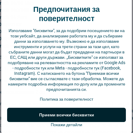
rock S6/S6 Max
Предпочитания за
rock S60/S65
поверителност
rock S6 Pure
SDJQR01RR
Използваме "бисквитки", за да подобрим посещението ви на
SDJQR02RR
този уебсайт, да анализираме работата му и да събираме
SDJQR03RR
данни за използването му. Възможно е да използваме
ock e series - e4/e5/e25/e35
инструменти и услуги на трети страни за тази цел, като
събраните данни могат да бъдат предадени на партньори в
*52*13мм
ЕС, САЩ или други държави. „Бисквитките" се използват за
подобряване на релевантността на рекламите от Google Ads
-
подробности тук
или Meta -
подробности тук
(Facebook,
E11/ Ефикасност на филтриране 0,3pm>99,2%
Instagram). С натискането на бутона "Приемам всички
бисквитки" вие се съгласявате с тази обработка. Можете да
лна подмяна:
3 месеца
намерите подробна информация по-долу или да промените
предпочитанията си.
а опаковката:
2 бр
Политика за поверителност
ър за прахосмукачки-роботи Xiaomi Roborock S5 (max), S6 
 се предлага в опаковка от 2 броя. Филтърът може да улавя
Приеми всички бисквитки
ви частици и предотвратява вторичното замърсяване. За н
зводителят препоръчва да сменяте филтъра поне на всеки 3
Покажи детайли
исимост от интензивността на използване. Интелигентното 