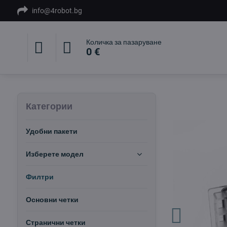
info@4robot.bg
Количка за пазаруване
0 €
Категории
Удобни пакети
Изберете модел
Филтри
Основни четки
Странични четки