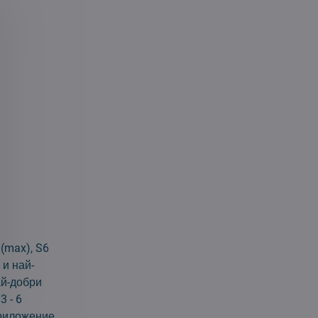
(max), S6
 и най-
ай-добри
 - 6
приложение