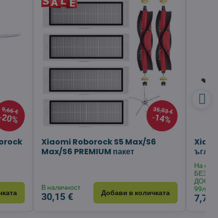
35,03 €
9,66 €
20%
14%
borock
Xiaomi Roborock S5 Max/S6
Xiaom
Max/S6 PREMIUM пакет
ъглова
На скла
БЕЗПЛ
ДОСТА
В наличност
99лв.
чката
Добави в количката
30,15 €
7,71 