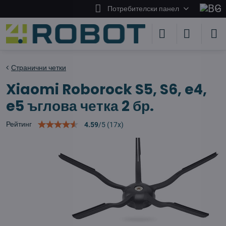
Потребителски панел
Странични четки
Xiaomi Roborock S5, S6, e4,
e5 ъглова четка 2 бр.
Рейтинг
4.59
/
5
(
17
x)