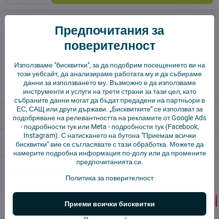
Куче пазач
Доставки
Предпочитания за
производител:
Vysajto.sk
поверителност
Използваме "бисквитки", за да подобрим посещението ви на
✅ Готов за изпращане веднага
този уебсайт, да анализираме работата му и да събираме
✅ БЕЗПЛАТНА доставка над 55 EUR.
данни за използването му. Възможно е да използваме
✅ 14 дни политика за връщане
инструменти и услуги на трети страни за тази цел, като
събраните данни могат да бъдат предадени на партньори в
ЕС, САЩ или други държави. „Бисквитките" се използват за
Описание
подобряване на релевантността на рекламите от Google Ads
-
подробности тук
или Meta -
подробности тук
(Facebook,
Instagram). С натискането на бутона "Приемам всички
Отзиви
0
бисквитки" вие се съгласявате с тази обработка. Можете да
намерите подробна информация по-долу или да промените
предпочитанията си.
Алтернативни продукти
Политика за поверителност
Приеми всички бисквитки