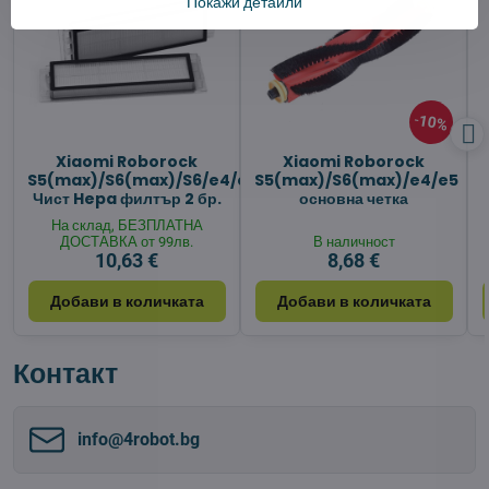
Покажи детайли
10%
Xiaomi Roborock
Xiaomi Roborock
S5(max)/S6(max)/S6/e4/e5
S5(max)/S6(max)/e4/e5
Чист Hepa филтър 2 бр.
основна четка
На склад, БЕЗПЛАТНА
ДОСТАВКА от 99лв.
В наличност
10,63 €
8,68 €
Добави в количката
Добави в количката
Контакт
info​@4robot​.bg