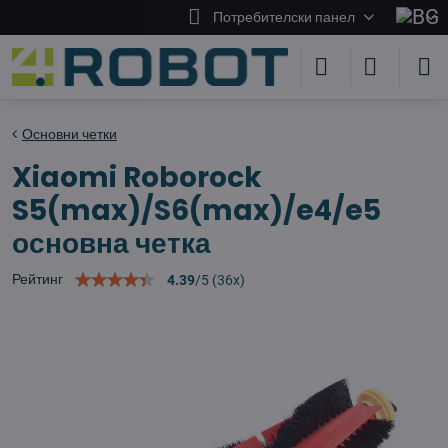
Потребителски панел
Основни четки
Xiaomi Roborock
S5(max)/S6(max)/e4/e5
основна четка
Рейтинг
4.39
/
5
(
36
x)