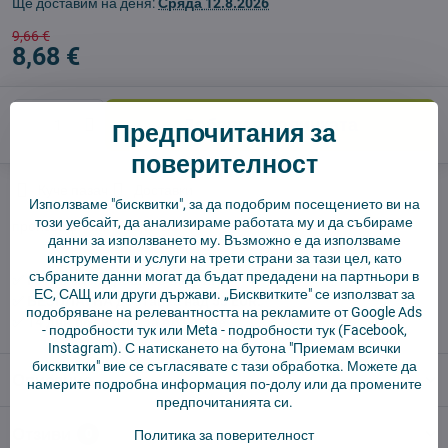
Ще доставим на деня:
Сряда
12.8.2026
9,66 €
8,68 €
Добави в количката
Предпочитания за
поверителност
Куче пазач
Доставки
Използваме "бисквитки", за да подобрим посещението ви на
този уебсайт, да анализираме работата му и да събираме
производител:
Vysajto.sk
данни за използването му. Възможно е да използваме
инструменти и услуги на трети страни за тази цел, като
събраните данни могат да бъдат предадени на партньори в
✅ Готов за изпращане веднага
ЕС, САЩ или други държави. „Бисквитките" се използват за
✅ БЕЗПЛАТНА доставка над 55 EUR.
подобряване на релевантността на рекламите от Google Ads
✅ 14 дни политика за връщане
-
подробности тук
или Meta -
подробности тук
(Facebook,
Instagram). С натискането на бутона "Приемам всички
бисквитки" вие се съгласявате с тази обработка. Можете да
Описание
намерите подробна информация по-долу или да промените
предпочитанията си.
Отзиви
0
Политика за поверителност