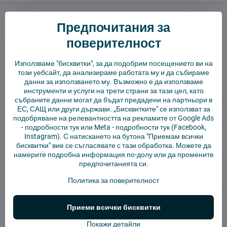
Куче пазач
Доставки
Предпочитания за
производител:
Vysajto.sk
поверителност
✅ Готов за изпращане веднага
Използваме "бисквитки", за да подобрим посещението ви на
✅ БЕЗПЛАТНА доставка над 55 EUR.
този уебсайт, да анализираме работата му и да събираме
данни за използването му. Възможно е да използваме
✅ 14 дни политика за връщане
инструменти и услуги на трети страни за тази цел, като
събраните данни могат да бъдат предадени на партньори в
ЕС, САЩ или други държави. „Бисквитките" се използват за
Описание
подобряване на релевантността на рекламите от Google Ads
-
подробности тук
или Meta -
подробности тук
(Facebook,
Instagram). С натискането на бутона "Приемам всички
Отзиви
0
бисквитки" вие се съгласявате с тази обработка. Можете да
намерите подробна информация по-долу или да промените
предпочитанията си.
Алтернативни продукти
Политика за поверителност
Приеми всички бисквитки
Покажи детайли