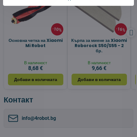
10%
16%
Основна четка на Xiaomi
Кърпа за миене за Xiaomi
Mi Robot
Roborock S50/S55 - 2
бр.
В наличност
В наличност
8,68 €
9,66 €
Добави в количката
Добави в количката
Контакт
info​@4robot​.bg