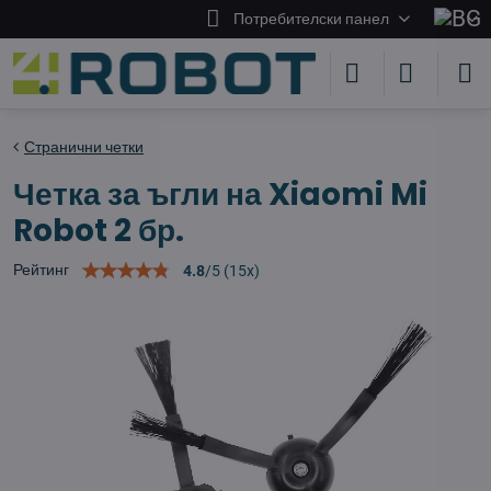
Потребителски панел
Странични четки
Четка за ъгли на Xiaomi Mi
Robot 2 бр.
Рейтинг
4.8
/
5
(
15
x)