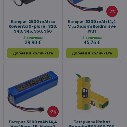
7%
Батерия 2600 mAh за
Батерия 5200 mAh 14,4
Rowenta X-plorer S20,
V за Xiaomi Roidmi Eve
S40, S45, S50, S60
Plus
В наличност
В наличност
39,90 €
45,76 €
Добави в количката
Добави в количката
7%
Батерия 5200 mAh 14,4
Батерия за iRobot
V за Viomi S9, Alpha 2
Roomba 500 600 700