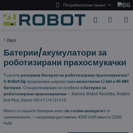
Потребителски панел
Увод
Батерии/акумулатори за
роботизирани прахосмукачки
Търсите
резервна батерия за роботизирана прахосмукачка
?
В
4robot.bg
предлагаме широка гама
качествени Li-Ion и Ni-MH
батерии
. Специализираме се особено в
батерии за
роботизирани прахосмукачки
— Xiaomi, iRobot Roomba, Roidmi
Eve Plus, Dyson V8/V11/V12/V15.
Много от нашите батерии имат
по-голям капацитет
от
оригиналните — например доставяме 4500 mAh вместо 2200
mAh.