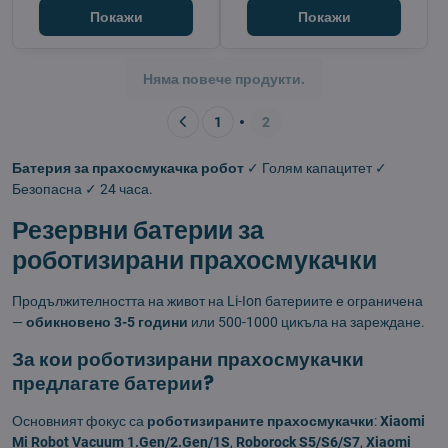
Покажи
Покажи
Няма повече продукти.
1
2
Батерия за прахосмукачка робот
✓ Голям капацитет ✓
Безопасна ✓ 24 часа.
Резервни батерии за
роботизирани прахосмукачки
Продължителността на живот на Li-Ion батериите е ограничена
—
обикновено 3-5 години
или 500-1000 цикъла на зареждане.
За кои роботизирани прахосмукачки
предлагате батерии?
Основният фокус са
роботизираните прахосмукачки
:
Xiaomi
Mi Robot Vacuum 1.Gen/2.Gen/1S
,
Roborock S5/S6/S7
,
Xiaomi