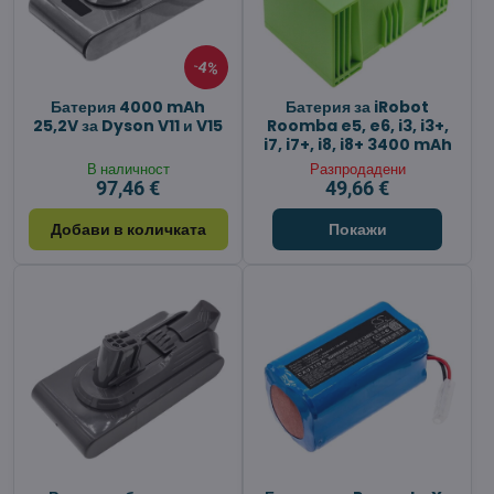
4%
Батерия 4000 mAh
Батерия за iRobot
25,2V за Dyson V11 и V15
Roomba e5, e6, i3, i3+,
i7, i7+, i8, i8+ 3400 mAh
В наличност
Разпродадени
97,46 €
49,66 €
Добави в количката
Покажи