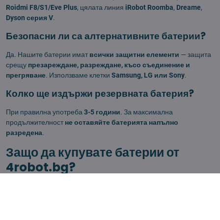
Roidmi F8/S1/Eve Plus
, цялата линия
iRobot Roomba
,
Dreame
,
Dyson серия V
.
Безопасни ли са алтернативните батерии?
Да. Нашите батерии имат
всички защитни елементи
— защита
срещу
презареждане, разреждане, късо съединение и
прегряване
. Използваме клетки
Samsung, LG или Sony
.
Колко ще издържи резервната батерия?
При правилна употреба
3-5 години
. За максимална
продължителност
не оставяйте батерията напълно
разредена
.
Защо да купувате батерии от
4robot.bg?
Нашите батерии са
40-60% по-евтини
, често с
по-голям
капацитет
. Доставка в 24 часа, безплатна доставка над 99 лв.
Контакт