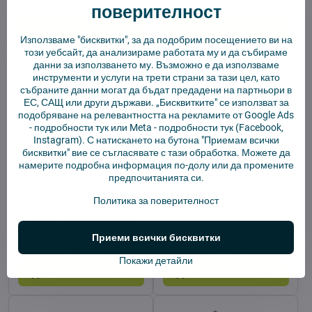
поверителност
Добави в количката
Добави в количката
Използваме "бисквитки", за да подобрим посещението ви на
този уебсайт, да анализираме работата му и да събираме
данни за използването му. Възможно е да използваме
инструменти и услуги на трети страни за тази цел, като
събраните данни могат да бъдат предадени на партньори в
ЕС, САЩ или други държави. „Бисквитките" се използват за
подобряване на релевантността на рекламите от Google Ads
-
подробности тук
или Meta -
подробности тук
(Facebook,
Instagram). С натискането на бутона "Приемам всички
бисквитки" вие се съгласявате с тази обработка. Можете да
намерите подробна информация по-долу или да промените
7%
предпочитанията си.
Батерия 2600 mAh 14,4
Батерия (2.5Ah 14,4V) за
Политика за поверителност
V за Xiaomi Mi Robot
Xiaomi Mi Robot Mop 1C
Mop Pro STYTJ02YM
В наличност
В наличност
Приеми всички бисквитки
45,76 €
42,21 €
Покажи детайли
Добави в количката
Добави в количката