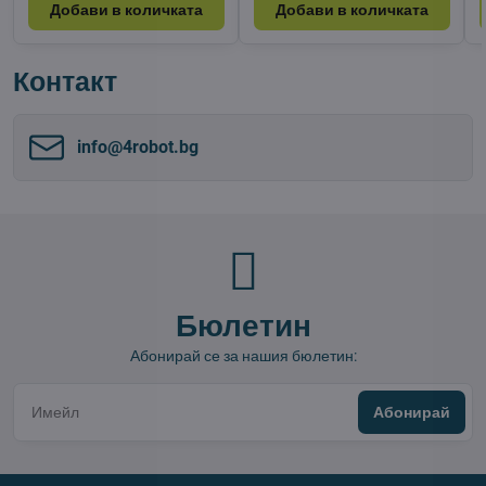
Добави в количката
Добави в количката
Контакт
info​@4robot​.bg
Бюлетин
Абонирай се за нашия бюлетин:
Абонирай