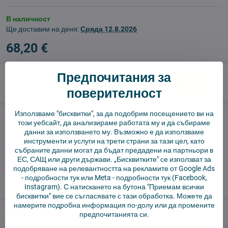
В наличност
Ще доставим на деня:
Сряда
12.8.2026
68,20 €
Предпочитания за
Добави в количката
поверителност
Използваме "бисквитки", за да подобрим посещението ви на
Куче пазач
Доставки
този уебсайт, да анализираме работата му и да събираме
данни за използването му. Възможно е да използваме
производител:
Cameron Sino
инструменти и услуги на трети страни за тази цел, като
събраните данни могат да бъдат предадени на партньори в
ЕС, САЩ или други държави. „Бисквитките" се използват за
✅ Готов за изпращане веднага
подобряване на релевантността на рекламите от Google Ads
✅ БЕЗПЛАТНА доставка над 55 EUR.
-
подробности тук
или Meta -
подробности тук
(Facebook,
✅ 14 дни политика за връщане
Instagram). С натискането на бутона "Приемам всички
бисквитки" вие се съгласявате с тази обработка. Можете да
намерите подробна информация по-долу или да промените
Описание
предпочитанията си.