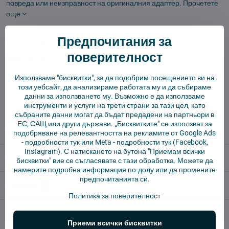
повреда или неизправност на оригиналния адаптер.
Прочетете
още
Предпочитания за
Разпродадени
поверителност
28,20 €
Използваме "бисквитки", за да подобрим посещението ви на
Куче пазач
Доставки
този уебсайт, да анализираме работата му и да събираме
данни за използването му. Възможно е да използваме
инструменти и услуги на трети страни за тази цел, като
✅ Готов за изпращане веднага
събраните данни могат да бъдат предадени на партньори в
✅ БЕЗПЛАТНА доставка над 55 EUR.
ЕС, САЩ или други държави. „Бисквитките" се използват за
✅ 14 дни политика за връщане
подобряване на релевантността на рекламите от Google Ads
-
подробности тук
или Meta -
подробности тук
(Facebook,
Instagram). С натискането на бутона "Приемам всички
Описание
бисквитки" вие се съгласявате с тази обработка. Можете да
намерите подробна информация по-долу или да промените
предпочитанията си.
Отзиви
0
Политика за поверителност
Алтернативни продукти
Приеми всички бисквитки