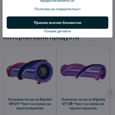
предпочитанията си.
Описание
Политика за поверителност
Отзиви
0
Приеми всички бисквитки
Покажи детайли
Алтернативни продукти
Основна четка за Dyson
Основна четка за Dyson
V6 V7-Част за смяна на
V7 V8-Част за смяна на
прахосмукачка
прахосмукачка