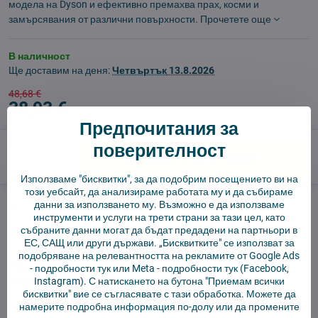
модела на Dyson и ефективно премахва прах, косми и
замърсявания от различни повърхности.
Прочетете още
В наличност
Ще доставим на деня:
Четвъртък
13.8.2026
48,68 €
38,93 €
Предпочитания за
поверителност
Добави в количката
Използваме "бисквитки", за да подобрим посещението ви на
този уебсайт, да анализираме работата му и да събираме
Куче пазач
Доставки
данни за използването му. Възможно е да използваме
инструменти и услуги на трети страни за тази цел, като
производител:
Aftermarket
събраните данни могат да бъдат предадени на партньори в
ЕС, САЩ или други държави. „Бисквитките" се използват за
подобряване на релевантността на рекламите от Google Ads
✅ Готов за изпращане веднага
-
подробности тук
или Meta -
подробности тук
(Facebook,
Instagram). С натискането на бутона "Приемам всички
✅ БЕЗПЛАТНА доставка над 55 EUR.
бисквитки" вие се съгласявате с тази обработка. Можете да
✅ 14 дни политика за връщане
намерите подробна информация по-долу или да промените