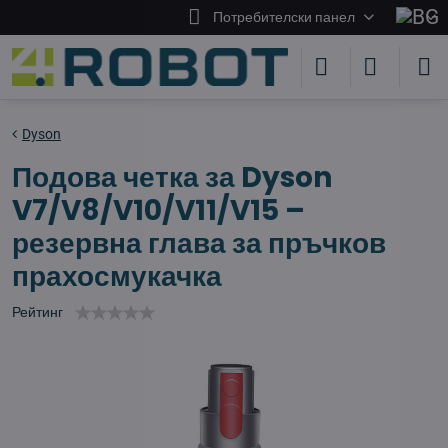
Потребителски панел
Dyson
Подова четка за Dyson
V7/V8/V10/V11/V15 –
резервна глава за пръчков
прахосмукачка
Рейтинг