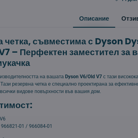
Описание
Отзи
 четка, съвместима с Dyson D
V7 – Перфектен заместител за 
мукачка
изводителността на вашата
Dyson V6/Old V7
с тази високок
 Тази резервна четка е специално проектирана за ефективн
 всички видове повърхности във вашия дом.
тимост:
 V6
 966821-01 / 966084-01