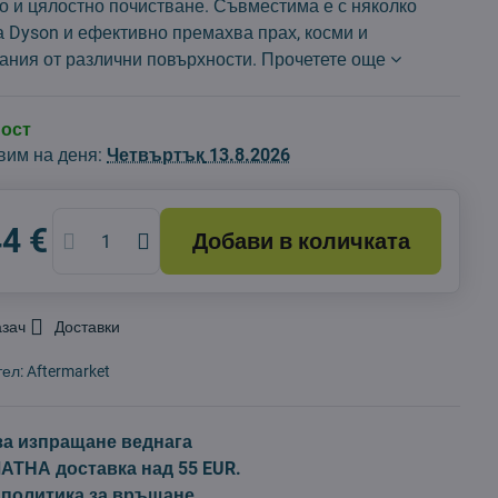
о и цялостно почистване. Съвместима е с няколко
 Dyson и ефективно премахва прах, косми и
ания от различни повърхности.
Прочетете още
ност
вим на деня:
Четвъртък
13.8.2026
44 €
Добави в количката
азач
Доставки
тел:
Aftermarket
за изпращане веднага
ТНА доставка над 55 EUR.
 политика за връщане