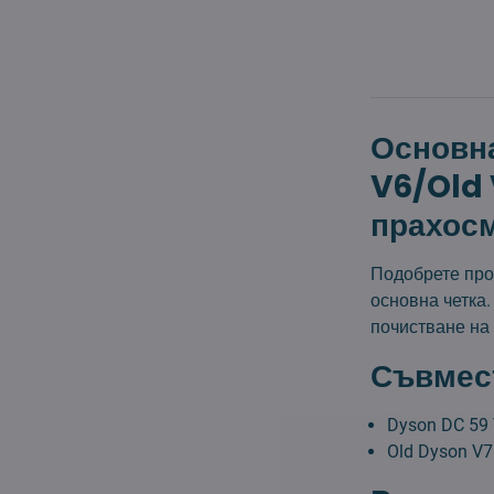
Основна
V6/Old 
прахос
Подобрете про
основна четка.
почистване на
Съвмес
Dyson DC 59
Old Dyson V7