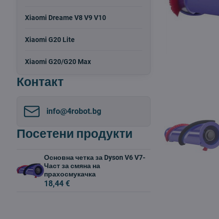
Xiaomi Dreame V8 V9 V10
Xiaomi G20 Lite
Xiaomi G20/G20 Max
Контакт
info​@4robot​.bg
Посетени продукти
Основна четка за Dyson V6 V7-
Част за смяна на
прахосмукачка
18,44 €