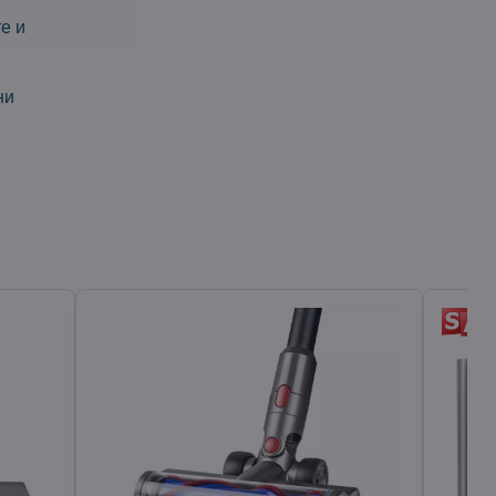
е и
ни