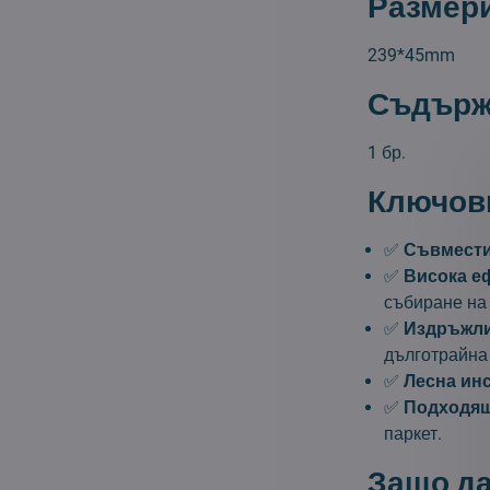
Размери
239*45mm
Съдържа
1 бр.
Ключови
✅
Съвмести
✅
Висока е
събиране на 
✅
Издръжли
дълготрайна
✅
Лесна ин
✅
Подходящ
паркет.
Защо да