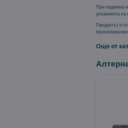
При подмяна н
указанията на 
Продуктът е о
прахосмукачки
Още от ка
Алтерн