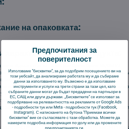
:
ние на опаковката:
Предпочитания за
 характеристики на продукта:
поверителност
мост:
Идеално пасва на модели
Dyson Dyson V6/Old V7
.
Използваме "бисквитки", за да подобрим посещението ви на
фективност:
Стилен дизайн и висококачествени влакна за
този уебсайт, да анализираме работата му и да събираме
прах, косми и други замърсявания.
данни за използването му. Възможно е да използваме
ви материали:
Изработена от здрави и устойчиви материа
инструменти и услуги на трети страни за тази цел, като
събраните данни могат да бъдат предадени на партньори в
 употреба.
ЕС, САЩ или други държави. „Бисквитките" се използват за
сталация:
Подмяната на четката е бърза и лесна.
подобряване на релевантността на рекламите от Google Ads
а за всички повърхности:
Идеална за твърди подове, ки
-
подробности тук
или Meta -
подробности тук
(Facebook,
Instagram). С натискането на бутона "Приемам всички
бисквитки" вие се съгласявате с тази обработка. Можете да
намерите подробна информация по-долу или да промените
 изберете тази резервна основн
предпочитанията си.