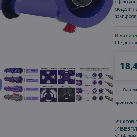
ефективн
модела на
замърсяв
В налич
Ще доста
18,
Куче п
производи
✅ Готов 
✅ БЕЗПЛА
✅ 14 дни