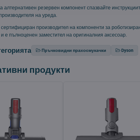
а алтернативен резервен компонент спазвайте инструкциит
производителя на уреда.
т сертифициран производител на компоненти за роботизира
 и е пълноценен заместител на оригиналния аксесоар.
тегорията
Пръчковидни прахосмукачки
Dyson
ативни продукти