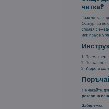
четка?
Тази четка е 
Осигурява не с
справя с ежед
или прах в ъгл
Инструк
Премахнете с
Поставете н
Уверете се, 
Поръчай
Не чакайте, до
резервна осн
Забележка: