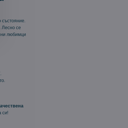
 състояние.
. Лесно се
ашни любимци
7
.
то.
качествена
 си!