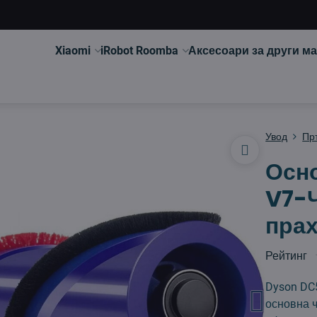
Xiaomi
iRobot Roomba
Аксесоари за други м
Увод
Пр
Осно
V7-Ч
пра
Рейтинг
Dyson DC5
основна ч