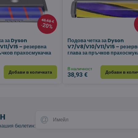
48,68 €
20%
ка за Dyson
Подова четка за Dyson
V11/V15 – резервна
V7/V8/V10/V11/V15 – резерв
ръчков прахосмукачка
глава за пръчков прахосмук
В наличност
Добави в количката
Добави в коли
38,93 €
н
 нашия бюлетин: