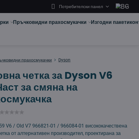
Потребителски панел
арки
Пръчковидни прахосмукачки
Изгодни пакети
кон
ъчковидни прахосмукачки
Dyson
вна четка за Dyson V6
аст за смяна на
хосмукачка
9 V6 / Old V7 966821-01 / 966084-01 висококачествена
етка от алтернативен производител, проектирана за