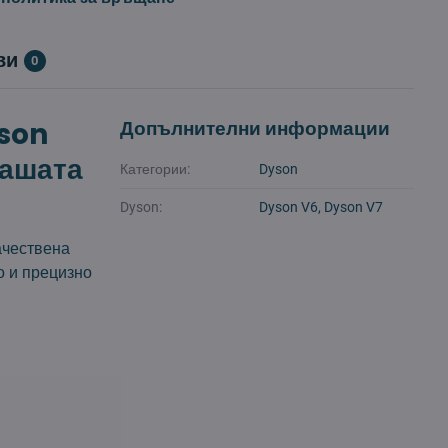
ви
0
yson
Допълнителни информации
вашата
Категории:
Dyson
Dyson:
Dyson V6, Dyson V7
ачествена
о и прецизно