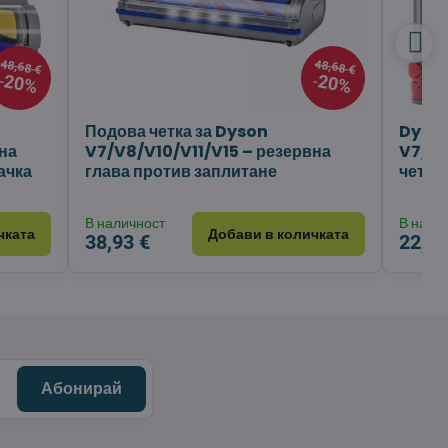
48,68 €
48,68 €
20%
20%
Подова четка за Dyson
Dyson
на
V7/V8/V10/V11/V15 – резервна
V7/V8
ачка
глава против заплитане
четки 
В наличност
В нали
чката
Добави в количката
38,93 €
22,34
Абонирай