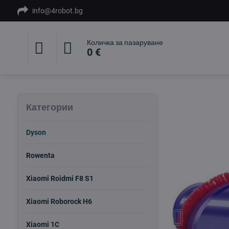
info@4robot.bg
Количка за пазаруване
0 €
Категории
Dyson
Rowenta
Xiaomi Roidmi F8 S1
Xiaomi Roborock H6
Xiaomi 1C