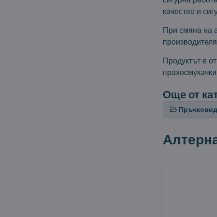
качество и сиг
При смяна на 
производителя
Продуктът е о
прахосмукачки
Още от ка
Пръчковид
Алтерн