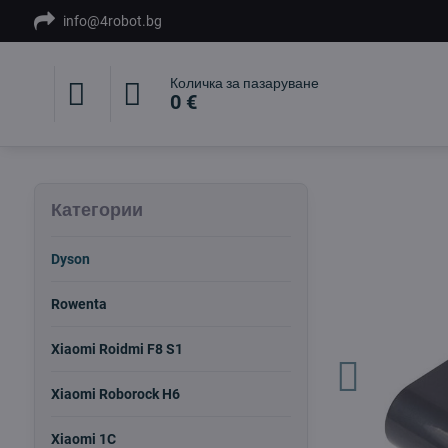
info@4robot.bg
Количка за пазаруване
0 €
Категории
Dyson
Rowenta
Xiaomi Roidmi F8 S1
Xiaomi Roborock H6
Xiaomi 1C