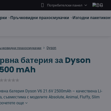
Потребителски панел
арки
Пръчковидни прахосмукачки
Изгодни пакети
кон
ъчковидни прахосмукачки
Dyson
рвна батерия за Dyson
2500 mAh
вна батерия Dyson V6 21.6V 2500mAh – качествена Li-
а, съвместима с моделите Absolute, Animal, Fluffy, Slim
рочетете още