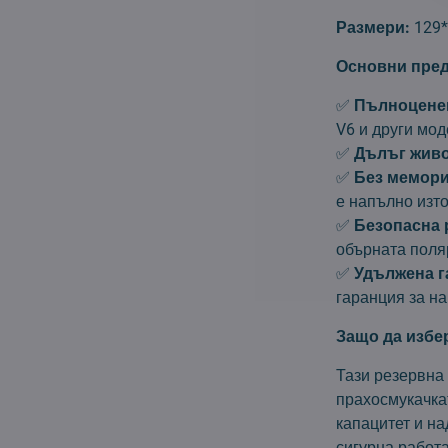
Размери:
129*
Основни пред
✅
Пълноценен
V6 и други мод
✅
Дълъг живо
✅
Без мемори
е напълно изт
✅
Безопасна 
обърната поля
✅
Удължена г
гаранция за на
Защо да избе
Тази резервна
прахосмукачка
капацитет и н
сигурна работ