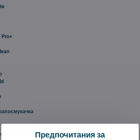
te
 Pro+
lean
o
ld
e
рахосмукачка
Предпочитания за
d (включително версии Exclusive, Extra, Pro)