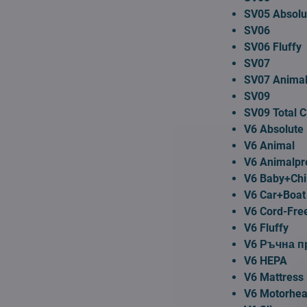
SV05 Absolu
SV06
SV06 Fluffy
SV07
SV07 Animal
SV09
SV09 Total C
V6 Absolute
V6 Animal
V6 Animalpr
V6 Baby+Chi
V6 Car+Boat
V6 Cord-Fre
V6 Fluffy
V6 Ръчна п
V6 HEPA
V6 Mattress
V6 Motorhea