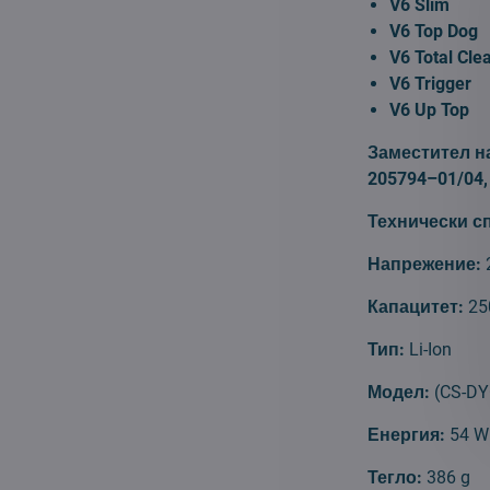
V6 Slim
V6 Top Dog
V6 Total Cle
V6 Trigger
V6 Up Top
Заместител н
205794–01/04,
Технически с
Напрежение:
Капацитет:
25
Тип:
Li-Ion
Модел:
(CS-DY
Енергия:
54 W
Тегло:
386 g