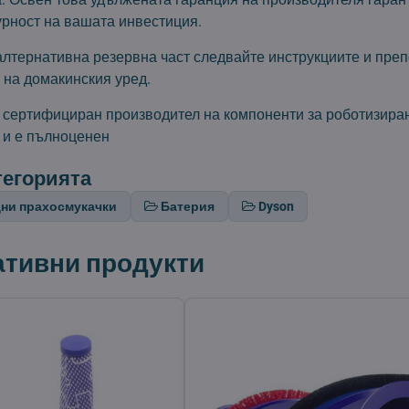
урност на вашата инвестиция.
алтернативна резервна част следвайте инструкциите и преп
 на домакинския уред.
т сертифициран производител на компоненти за роботизира
 и е пълноценен
тегорията
ни прахосмукачки
Батерия
Dyson
ативни продукти