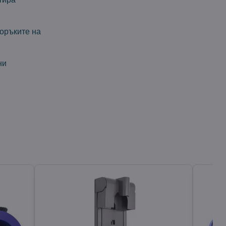
оръките на
ни