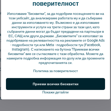
поверителност
an
Използваме "бисквитки", за да подобрим посещението ви на
този уебсайт, да анализираме работата му и да събираме
данни за използването му. Възможно е да използваме
инструменти и услуги на трети страни за тази цел, като
събраните данни могат да бъдат предадени на партньори в
а оригинални батерии Dyson с кодове:
ЕС, САЩ или други държави. „Бисквитките" се използват за
 209472–01, 965874–01/02/03, 967810–02/03/13/21/23
подобряване на релевантността на рекламите от Google Ads
-
подробности тук
или Meta -
подробности тук
(Facebook,
Instagram). С натискането на бутона "Приемам всички
пецификации:
бисквитки" вие се съгласявате с тази обработка. Можете да
намерите подробна информация по-долу или да промените
21.6 V
предпочитанията си.
00 mAh
Политика за поверителност
Приеми всички бисквитки
C620VX)
Покажи детайли
h