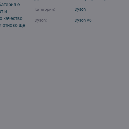
батерия е
Категории:
Dyson
т и
о качество
Dyson:
Dyson V6
и отново ще