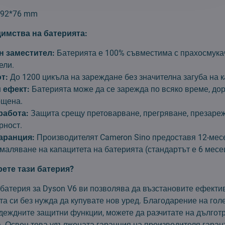
92*76 mm
имства на батерията:
 заместител:
Батерията е 100% съвместима с прахосмука
ели.
т:
До 1200 цикъла на зареждане без значителна загуба на к
 ефект:
Батерията може да се зарежда по всяко време, дор
ощена.
работа:
Защита срещу претоварване, прегряване, презаре
рност.
аранция:
Производителят Cameron Sino предоставя 12-мес
маляване на капацитета на батерията (стандартът е 6 месе
рете тази батерия?
 батерия за Dyson V6 ви позволява да възстановите ефекти
та си без нужда да купувате нов уред. Благодарение на го
адеждните защитни функции, можете да разчитате на дългот
а. Освен това удължената гаранция на производителя гаран