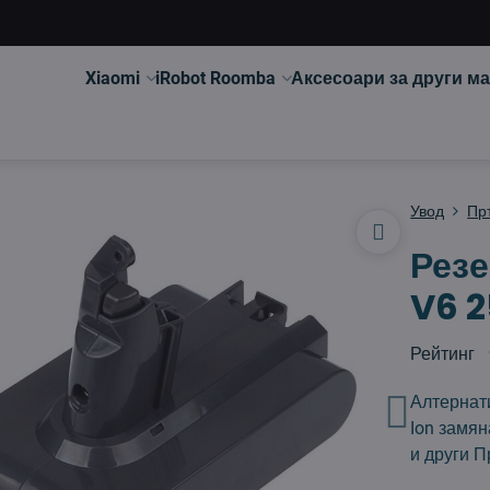
Xiaomi
iRobot Roomba
Аксесоари за други м
Увод
Пр
Резе
V6 
Рейтинг
Алтернати
Ion замян
и други
П