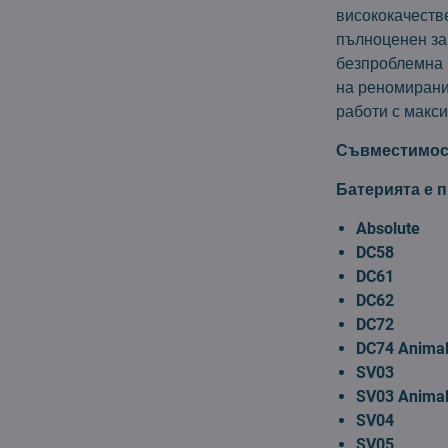
висококачестве
пълноценен за
безпроблемна 
на реномирания
работи с макс
Съвместимос
Батерията е 
Absolute
DC58
DC61
DC62
DC72
DC74 Anima
SV03
SV03 Animal
SV04
SV05