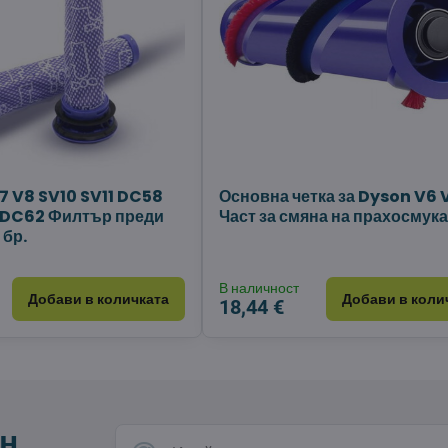
7 V8 SV10 SV11 DC58
Основна четка за Dyson V6 
 DC62 Филтър преди
Част за смяна на прахосмук
 бр.
В наличност
Добави в количката
Добави в коли
18,44 €
н