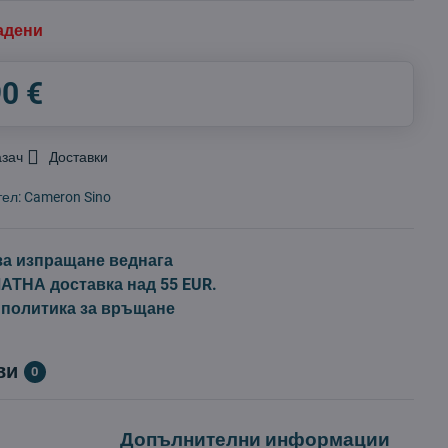
адени
90 €
азач
Доставки
тел:
Cameron Sino
за изпращане веднага
ТНА доставка над 55 EUR.
 политика за връщане
ви
0
Допълнителни информации