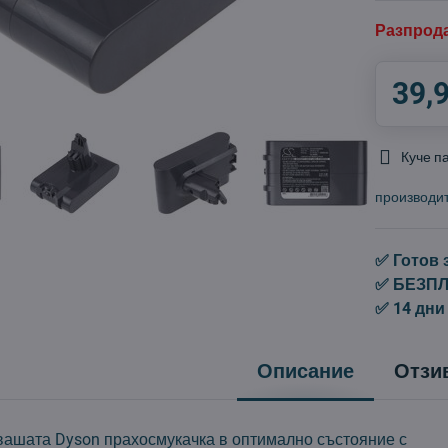
Разпрод
39,
Куче п
производи
✅ Готов 
✅ БЕЗПЛА
✅ 14 дни
Описание
Отзи
ашата Dyson прахосмукачка в оптимално състояние с