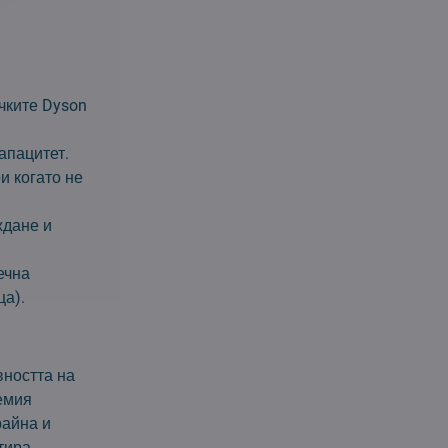
чките Dyson
апацитет.
и когато не
ждане и
ечна
ца).
вността на
лемия
райна и
тира