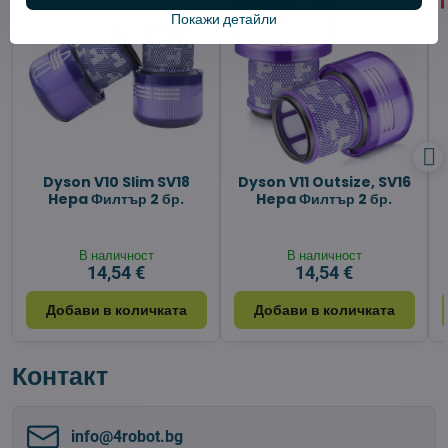
Покажи детайли
Dyson V10 Slim SV18
Dyson V11 Outsize, SV16
Hepa Филтър 2 бр.
Hepa Филтър 2 бр.
В наличност
В наличност
14,54 €
14,54 €
Добави в количката
Добави в количката
Контакт
info​@4robot​.bg