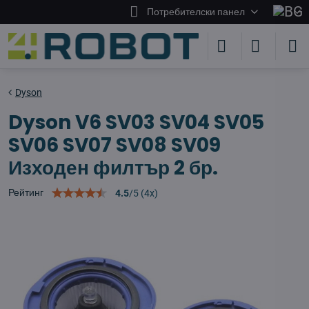
Потребителски панел
Dyson
Dyson V6 SV03 SV04 SV05
SV06 SV07 SV08 SV09
Изходен филтър 2 бр.
Рейтинг
4.5
/
5
(
4
x)