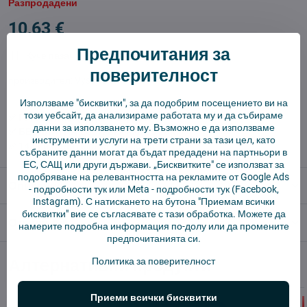
Разпродадени
10,63 €
Предпочитания за
Куче пазач
Доставки
поверителност
производител:
Vysajto.sk
Използваме "бисквитки", за да подобрим посещението ви на
този уебсайт, да анализираме работата му и да събираме
✅ Готов за изпращане веднага
данни за използването му. Възможно е да използваме
✅ БЕЗПЛАТНА доставка над 55 EUR.
инструменти и услуги на трети страни за тази цел, като
✅ 14 дни политика за връщане
събраните данни могат да бъдат предадени на партньори в
ЕС, САЩ или други държави. „Бисквитките" се използват за
подобряване на релевантността на рекламите от Google Ads
Описание
-
подробности тук
или Meta -
подробности тук
(Facebook,
Instagram). С натискането на бутона "Приемам всички
бисквитки" вие се съгласявате с тази обработка. Можете да
Отзиви
0
намерите подробна информация по-долу или да промените
предпочитанията си.
Алтернативни продукти
Политика за поверителност
Приеми всички бисквитки