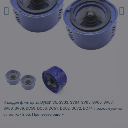
Изходен филтър за Dyson V6, SV03, SV04, SV05, SV06, SV07,
SV08, SV09, DC59, DC58, DC61, DC62, DC72, DC74, прахосмукачка
с пръчка - 2 бр.
Прочетете още