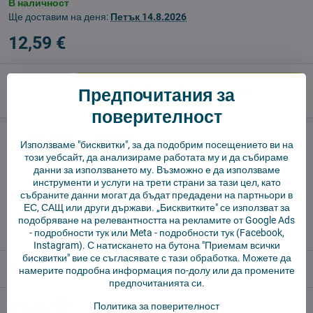
В наличност
Ще доставим на деня:
Петък
14.8.2026
12,59 €
Предпочитания за
Добави в количката
поверителност
Куче пазач
Доставки
Използваме "бисквитки", за да подобрим посещението ви на
този уебсайт, да анализираме работата му и да събираме
производител:
Vysajto.sk
данни за използването му. Възможно е да използваме
инструменти и услуги на трети страни за тази цел, като
събраните данни могат да бъдат предадени на партньори в
✅ Готов за изпращане веднага
ЕС, САЩ или други държави. „Бисквитките" се използват за
✅ БЕЗПЛАТНА доставка над 55 EUR.
подобряване на релевантността на рекламите от Google Ads
✅ 14 дни политика за връщане
-
подробности тук
или Meta -
подробности тук
(Facebook,
Instagram). С натискането на бутона "Приемам всички
бисквитки" вие се съгласявате с тази обработка. Можете да
Описание
намерите подробна информация по-долу или да промените
предпочитанията си.
Отзиви
Политика за поверителност
0