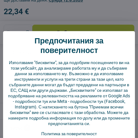
Ще доставим на деня:
Сряда
12.8.2026
22,34 €
Добави в количката
Предпочитания за
поверителност
Куче пазач
Доставки
Използваме "бисквитки", за да подобрим посещението ви на
производител:
4Robot
този уебсайт, да анализираме работата му и да събираме
данни за използването му. Възможно е да използваме
инструменти и услуги на трети страни за тази цел, като
✅ Готов за изпращане веднага
събраните данни могат да бъдат предадени на партньори в
✅ БЕЗПЛАТНА доставка над 55 EUR.
ЕС, САЩ или други държави. „Бисквитките" се използват за
✅ 14 дни политика за връщане
подобряване на релевантността на рекламите от Google Ads
-
подробности тук
или Meta -
подробности тук
(Facebook,
Instagram). С натискането на бутона "Приемам всички
Описание
бисквитки" вие се съгласявате с тази обработка. Можете да
намерите подробна информация по-долу или да промените
предпочитанията си.
Отзиви
0
Политика за поверителност