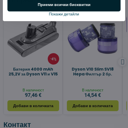
Приеми всички бисквитки
Покажи детайли
4%
Батерия 4000 mAh
Dyson V10 Slim SV18
25,2V за Dyson V11 и V15
Hepa Филтър 2 бр.
В наличност
В наличност
97,46 €
14,54 €
Добави в количката
Добави в количката
Контакт