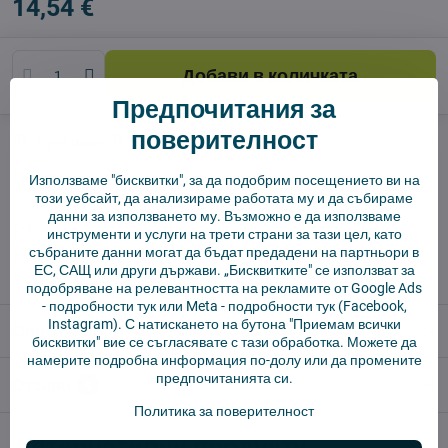
14,54 €
Добави в количката
Предпочитания за
поверителност
Куче пазач
Доставки
производител:
Vysajto.sk
Използваме "бисквитки", за да подобрим посещението ви на
този уебсайт, да анализираме работата му и да събираме
данни за използването му. Възможно е да използваме
✅ Готов за изпращане веднага
инструменти и услуги на трети страни за тази цел, като
събраните данни могат да бъдат предадени на партньори в
✅ БЕЗПЛАТНА доставка над 55 EUR.
ЕС, САЩ или други държави. „Бисквитките" се използват за
✅ 14 дни политика за връщане
подобряване на релевантността на рекламите от Google Ads
-
подробности тук
или Meta -
подробности тук
(Facebook,
Instagram). С натискането на бутона "Приемам всички
Описание
бисквитки" вие се съгласявате с тази обработка. Можете да
намерите подробна информация по-долу или да промените
предпочитанията си.
Отзиви
0
Политика за поверителност
Алтернативни продукти