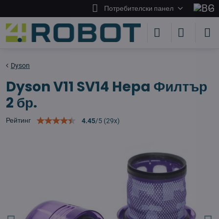
Потребителски панел
Dyson
Dyson V11 SV14 Hepa Филтър
2 бр.
Рейтинг
4.45
/
5
(
29
x)