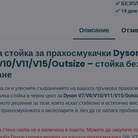
✅ БЕЗПЛА
✅ 14 дни
Описание
Отзи
 стойка за прахосмукачки Dyso
10/V11/V15/Outsize – стойка бе
ане
а си и улеснете съхранението на вашата пръчкова прахосм
лна стойка в черно цвят за
Dyson V7/V8/V10/V11/V15/Outsi
ното решение за тези, които искат стабилно и естетично мяс
прахосмукачката и аксесоарите ѝ, без да се налага пробив
 стена скоба не е включена в пакета. Можете да закупите 
коба Dyson според модела на вашата прахосмукачка (
V6
,
V7