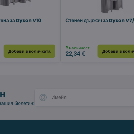
тена за Dyson V10
Стенен държач за Dyson V7
В наличност
Добави в количката
Добави в коли
22,34 €
н
 нашия бюлетин: