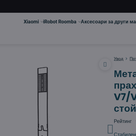
Xiaomi
iRobot Roomba
Аксесоари за други м
Увод
Пр
Мета
пра
V7/V
стой
Рейтинг
Стабилен 