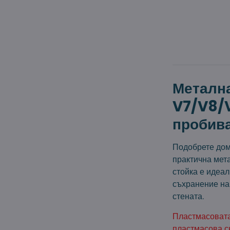
Метална
V7/V8/V
пробив
Подобрете дом
практична мета
стойка е идеал
съхранение на 
стената.
Пластмасовата
пластмасова с