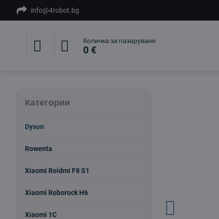
info@4robot.bg
Количка за пазаруване
0 €
Категории
Dyson
Rowenta
Xiaomi Roidmi F8 S1
Xiaomi Roborock H6
Xiaomi 1C