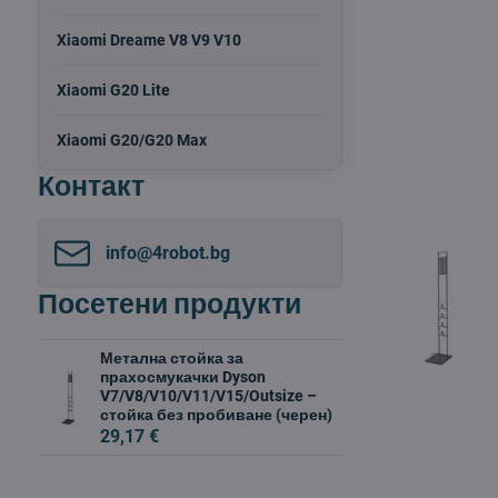
Xiaomi Dreame V8 V9 V10
Xiaomi G20 Lite
Xiaomi G20/G20 Max
Контакт
info​@4robot​.bg
Посетени продукти
Метална стойка за
прахосмукачки Dyson
V7/V8/V10/V11/V15/Outsize –
стойка без пробиване (черен)
29,17 €