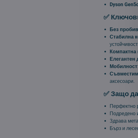
Dyson Gen5d
✅ Ключови
Без проби
Стабилна к
устойчивост
Компактна
Елегантен 
Мобилност
Съвместим
аксесоари.
✅ Защо да
Перфектно р
Подредено и
Здрава мета
Бърз и лесе