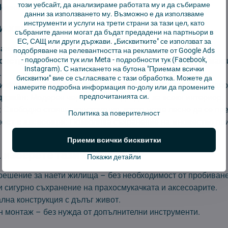
този уебсайт, да анализираме работата му и да събираме
etect
данни за използването му. Възможно е да използваме
инструменти и услуги на трети страни за тази цел, като
 характеристики на продукта:
събраните данни могат да бъдат предадени на партньори в
ЕС, САЩ или други държави. „Бисквитките" се използват за
ване
: Лесен монтаж без повреждане на стените.
подобряване на релевантността на рекламите от Google Ads
-
подробности тук
или Meta -
подробности тук
(Facebook,
онструкция
: Изработена от висококачествен метал за мак
Instagram). С натискането на бутона "Приемам всички
.
бисквитки" вие се съгласявате с тази обработка. Можете да
 и функционална
: Всички приставки и аксесоари са на едно
намерите подробна информация по-долу или да промените
предпочитанията си.
дизайн
: Модерен черен цвят, подходящ за всеки интериор.
: Свободно стояща конструкция, която може лесно да се пр
Политика за поверителност
ост с аксесоари
: Позволява съхранение на множество при
Приеми всички бисквитки
 изберете тази стойка?
Покажи детайли
ешение за наети жилища – без необходимост от пробиване
 сигурно съхранение на прахосмукачката и аксесоарите.
лна конструкция с дълъг живот.
н монтаж – без нужда от допълнителни инструменти.