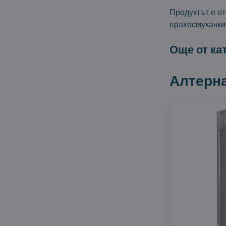
Продуктът е о
прахосмукачки
Още от ка
Алтерн