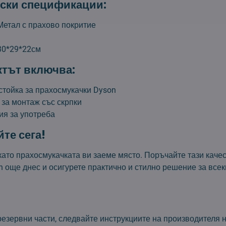
ски спецификации:
 Метал с прахово покритие
130*29*22см
тът включва:
стойка за прахосмукачки Dyson
 за монтаж със скрпки
ия за употреба
те сега!
като прахосмукачката ви заеме място. Поръчайте тази каче
n още днес и осигурете практично и стилно решение за все
езервни части, следвайте инструкциите на производителя н