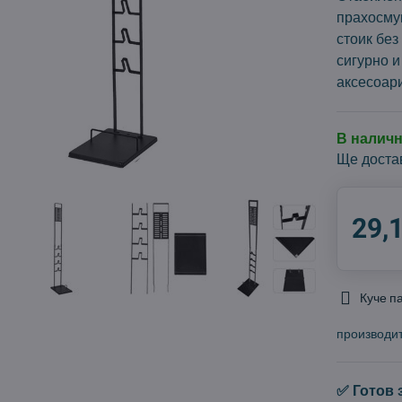
прахосму
стоик бе
сигурно 
аксесоар
В налич
Ще доста
29,
Куче п
производи
✅ Готов 