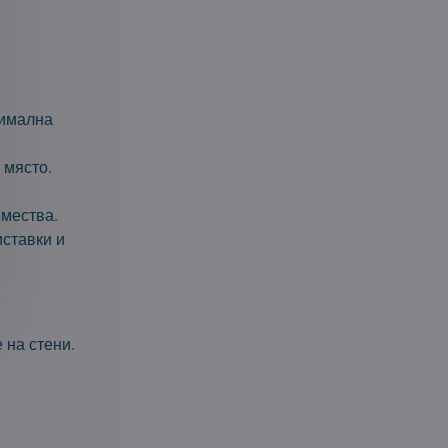
симална
 място.
емества.
ставки и
 на стени.