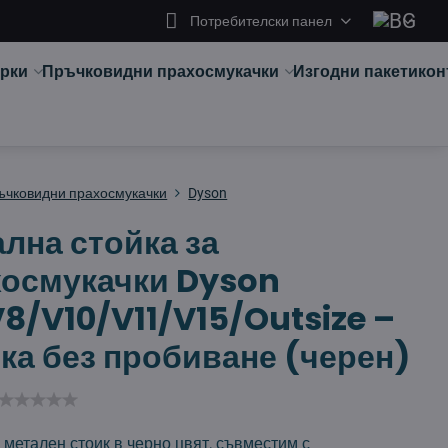
Потребителски панел
арки
Пръчковидни прахосмукачки
Изгодни пакети
кон
ъчковидни прахосмукачки
Dyson
лна стойка за
хосмукачки Dyson
8/V10/V11/V15/Outsize –
ка без пробиване (черен)
метален стоик в черно цвят, съвместим с