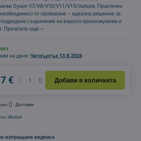
качки Dyson V7/V8/V10/V11/V15/Outsize. Практичен
з необходимост от пробиване – идеално решение за
и подредено съхранение на вашата прахосмукачка и
и.
Прочетете още
ност
вим на деня:
Четвъртък
13.8.2026
17 €
Добави в количката
азач
Доставки
тел:
4Robot
за изпращане веднага