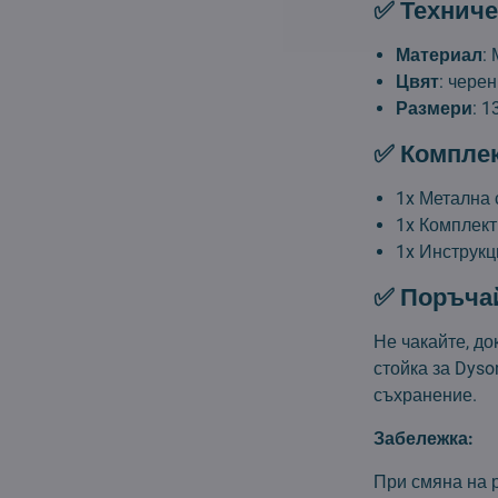
✅ Техниче
Материал
:
Цвят
: черен
Размери
: 
✅ Комплек
1x Метална 
1x Комплект
1x Инструкц
✅ Поръчай
Не чакайте, до
стойка за Dyso
съхранение.
Забележка:
При смяна на р