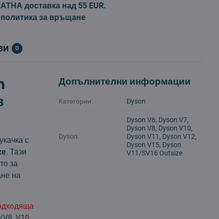
ТНА доставка над 55 EUR.
 политика за връщане
ви
0
n
Допълнителни информации
з
Категории:
Dyson
Dyson V6, Dyson V7,
Dyson V8, Dyson V10,
Dyson:
Dyson V11, Dyson V12,
укачка с
Dyson V15, Dyson
ze
. Тази
V11/SV16 Outsize
то за
ане на
подходяща
/V8
,
V10
,