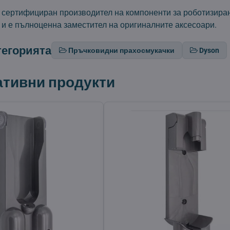
т сертифициран производител на компоненти за роботизира
 и е пълноценна заместител на оригиналните аксесоари.
тегорията
Пръчковидни прахосмукачки
Dyson
ативни продукти