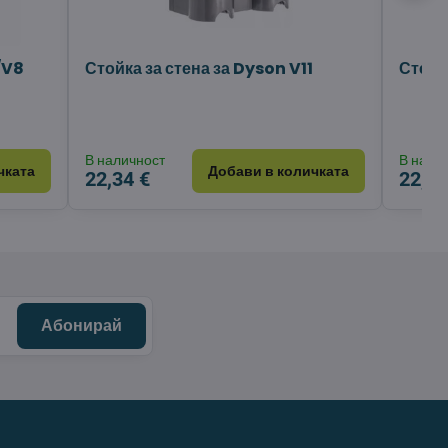
/V8
Стойка за стена за Dyson V11
Стене
В наличност
В нали
чката
Добави в количката
22,34 €
22,34
Абонирай