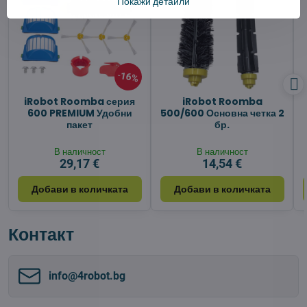
Покажи детайли
16%
iRobot Roomba серия
iRobot Roomba
600 PREMIUM Удобни
500/600 Основна четка 2
пакет
бр.
В наличност
В наличност
29,17 €
14,54 €
Добави в количката
Добави в количката
Контакт
info​@4robot​.bg