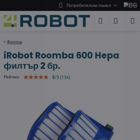
Потребителски панел
Филтри
iRobot Roomba 600 Hepa
филтър 2 бр.
Рейтинг
5
/
5
(
13
x)