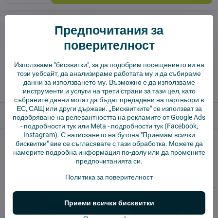
Куче пазач
Доставки
Предпочитания за
производител:
Vysajto.sk
поверителност
Използваме "бисквитки", за да подобрим посещението ви на
✅ Готов за изпращане веднага
този уебсайт, да анализираме работата му и да събираме
✅ БЕЗПЛАТНА доставка над 55 EUR.
данни за използването му. Възможно е да използваме
✅ 14 дни политика за връщане
инструменти и услуги на трети страни за тази цел, като
събраните данни могат да бъдат предадени на партньори в
ЕС, САЩ или други държави. „Бисквитките" се използват за
Описание
подобряване на релевантността на рекламите от Google Ads
-
подробности тук
или Meta -
подробности тук
(Facebook,
Instagram). С натискането на бутона "Приемам всички
Отзиви
0
бисквитки" вие се съгласявате с тази обработка. Можете да
намерите подробна информация по-долу или да промените
предпочитанията си.
Алтернативни продукти
Политика за поверителност
Приеми всички бисквитки