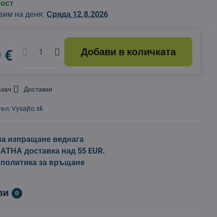
ност
вим на деня:
Сряда
12.8.2026
Добави в количката
 €
азач
Доставки
тел:
Vysajto.sk
за изпращане веднага
ТНА доставка над 55 EUR.
 политика за връщане
ви
0