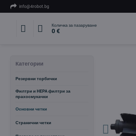
info@4robot.bg
Количка за пазаруване
0 €
Категории
Резервни торбички
Филтри и HEPA филтри за
прахосмукачки
Основни четки
Странични четки