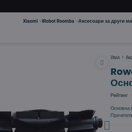
Xiaomi
iRobot Roomba
Аксесоари за други м
Увод
Ак
Rowe
Осно
Рейтинг
Основна м
Прочетет