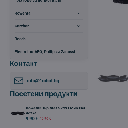
Платове за почистване
Rowenta
Kärcher
Bosch
Electrolux, AEG, Philips и Zanussi
Контакт
info​@4robot​.bg
Посетени продукти
Rowenta X-plorer S75s Основна
четка
9,90 €
10,90 €