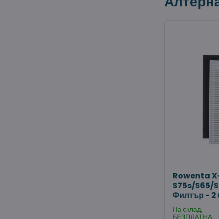
Алтерн
Rowenta X-
S75s/S65/S
Филтър - 2 
На склад,
БЕЗПЛАТНА