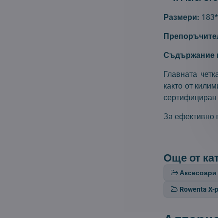
Размери:
183*
Препоръчител
Съдържание н
Главната четк
както от килим
сертифициран 
За ефективно п
Още от ка
Аксесоари 
Rowenta X-p