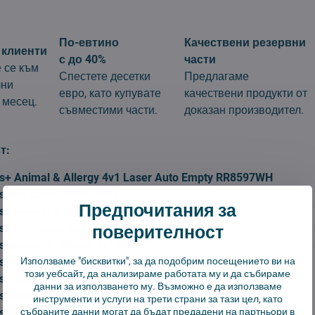
По-евтино
Качествени резервни
 клиенти
с до 40%
части
 се към
Спестете десетки
Предлагаме
лни
евро, като купувате
качествени продукти от
 месец.
съвместими части.
доказан производител.
т:
5s+ Animal & Allergy 4v1 Laser Auto Empty RR8597WH
5s 4v1 Laser RR8567WH
Предпочитания за
5s+ Animal & Allergy 4 v 1 Laser RR8595WH
поверителност
5s+ 4v1 Laser Auto Empty 2700 Pa RR8589CE
5s Animal & Allergy 4v1 RR8577WH
5s 4v1 Laser Auto Empty RR8587WH
Използваме "бисквитки", за да подобрим посещението ви на
този уебсайт, да анализираме работата му и да събираме
5s+ Animal & Allergy 4v1 Laser Auto Empty RR8599
данни за използването му. Възможно е да използваме
s Animal & Allergy 4v1 Laser RR8579
инструменти и услуги на трети страни за тази цел, като
5s Animal & Allergy 4v1 Laser RR8575WH
събраните данни могат да бъдат предадени на партньори в