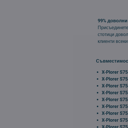
99% доволни
Присъединете
стотици дово
клиенти всеки
Съвместимос
X-Plorer S7
X-Plorer S7
X-Plorer S7
X-Plorer S7
X-Plorer S7
X-Plor
er S7
X-Plorer S7
X-Plorer S75
X-Plorer S7