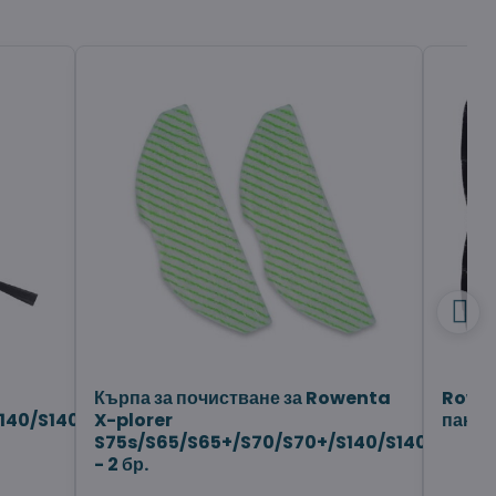
Кърпа за почистване за Rowenta
Rowen
140/S140+
X-plorer
пакет
S75s/S65/S65+/S70/S70+/S140/S140+
- 2 бр.