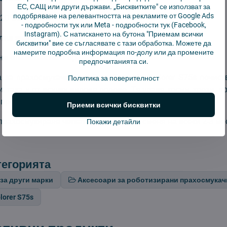
ЕС, САЩ или други държави. „Бисквитките" се използват за
подобряване на релевантността на рекламите от Google Ads
20 мм
-
подробности тук
или Meta -
подробности тук
(Facebook,
Instagram). С натискането на бутона "Приемам всички
на замяна:
3 месеца
бисквитки" вие се съгласявате с тази обработка. Можете да
намерите подробна информация по-долу или да промените
а опаковката:
1 бр
предпочитанията си.
а за прахосмукачките-роботи Rowenta X-plorer S75s почис
Политика за поверителност
и, така и от всички видове подове. Тя улавя косми, трохи, п
производител на компоненти за прахосмукачки-роботи.
Приеми всички бисквитки
рахосмукиране четката трябва да се сменя на всеки 2-3 ме
Покажи детайли
тегорията
за други марки
Аксесоари за роботизирани прахосмукач
lorer S75s