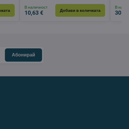
В наличност
В нали
чката
Добави в количката
10,63 €
30,15
Абонирай