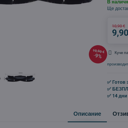
В налич
Ще доста
10,90 €
9,90
10,90 €
Куче п
9%
производи
✅ Готов 
✅ БЕЗПЛА
✅ 14 дни
Описание
Отзи