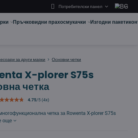
Потребителски панел
арки
Пръчковидни прахосмукачки
Изгодни пакети
кон
сесоари за други марки
Основни четки
nta X-plorer S75s
вна четка
4.75
/
5
(
4
x)
ногофункционална четка за Rowenta X-plorer S75s
е още