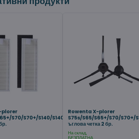
ативни продукти
plorer
Rowenta X-plorer
65+/S70/S70+/S140/S140+
S75s/S65/S65+/S70/S70+/S
бр.
ъглова четка 2 бр.
На склад,
БЕЗПЛАТНА