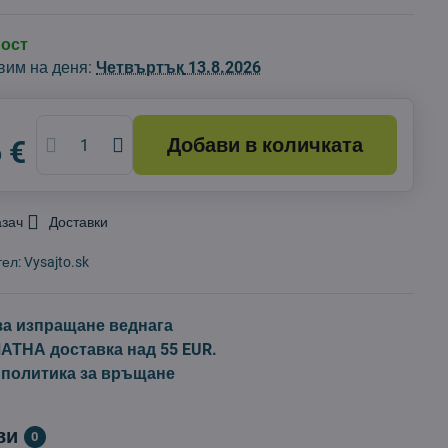
ност
вим на деня:
Четвъртък
13.8.2026
Добави в количката
 €
азач
Доставки
тел:
Vysajto.sk
за изпращане веднага
ТНА доставка над 55 EUR.
 политика за връщане
ви
0