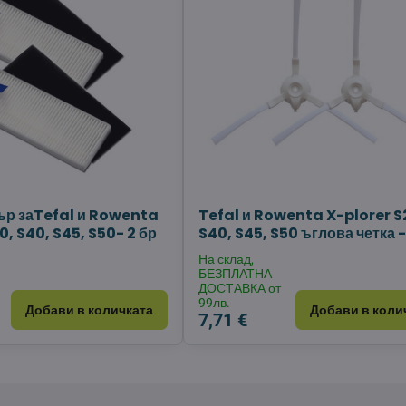
р заTefal и Rowenta
Tefal и Rowenta X-plorer S
0, S40, S45, S50- 2 бр
S40, S45, S50 ъглова четка -
На склад,
БЕЗПЛАТНА
ДОСТАВКА от
99лв.
Добави в количката
Добави в коли
7,71 €