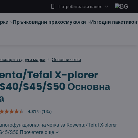
Потребителски панел
арки
Пръчковидни прахосмукачки
Изгодни пакети
кон
сесоари за други марки
Основни четки
nta/Tefal X-plorer
/S40/S45/S50 Основна
а
4.31
/
5
(
13
x)
ногофункционална четка за Rowenta/Tefal X-plorer
/S45/S50
Прочетете още