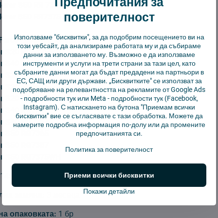
Предпочитания за
lorer S50 RR 7387
поверителност
lorer S50 RR7375
Използваме "бисквитки", за да подобрим посещението ви на
 Force Essential RG6825WH
този уебсайт, да анализираме работата му и да събираме
rer S20 RG6825WH
данни за използването му. Възможно е да използваме
rer S40 RG7267WH
инструменти и услуги на трети страни за тази цел, като
събраните данни могат да бъдат предадени на партньори в
rer S20 RG6871
ЕС, САЩ или други държави. „Бисквитките" се използват за
rer S20 RG6875
подобряване на релевантността на рекламите от Google Ads
rer S20 RG6825
-
подробности тук
или Meta -
подробности тук
(Facebook,
Instagram). С натискането на бутона "Приемам всички
rer S40 RG7267
бисквитки" вие се съгласявате с тази обработка. Можете да
rer S40 RG7267
намерите подробна информация по-долу или да промените
rer S50 RG7365
предпочитанията си.
rer S50 RG7387
Политика за поверителност
rer S50 RG7375WH
145*48 мм
Приеми всички бисквитки
Покажи детайли
на замяна:
3 месеца
а опаковката:
1 бр