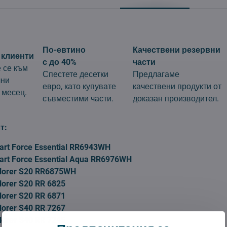
По-евтино
Качествени резервни
 клиенти
с до 40%
части
 се към
Спестете десетки
Предлагаме
лни
евро, като купувате
качествени продукти от
 месец.
съвместими части.
доказан производител.
т:
rt Force Essential RR6943WH
rt Force Essential Aqua RR6976WH
lorer S20 RR6875WH
lorer S20 RR 6825
lorer S20 RR 6871
lorer S40 RR 7267
lorer S40 RR 7245