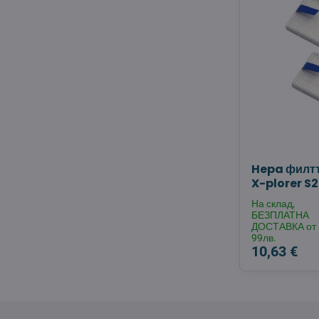
Hepa филтъ
X-plorer S2
На склад,
БЕЗПЛАТНА
ДОСТАВКА от
99лв.
10,63 €