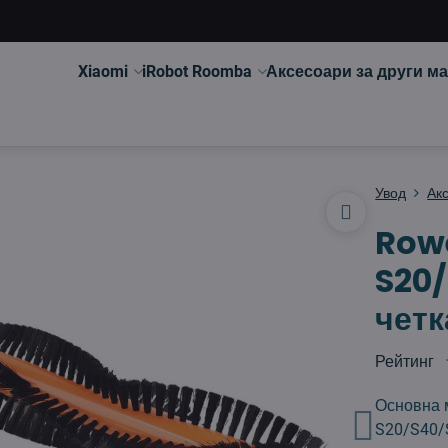
Xiaomi
iRobot Roomba
Аксесоари за други м
Увод
Ак
Rowe
S20
четк
Рейтинг
Основна м
S20/S40