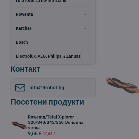
Платове за почистване
Rowenta
Kärcher
Bosch
Electrolux, AEG, Philips и Zanussi
Контакт
info​@4robot​.bg
Посетени продукти
Rowenta/Tefal X-plorer
S20/S40/S45/S50 Основна
четка
9,66 €
10,63 €