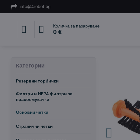
info@4robot.bg
Количка за пазаруване
0 €
Категории
Резервни торбички
Филтри и HEPA филтри за
прахосмукачки
Основни четки
Странични четки