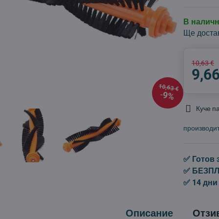
В налич
Ще доста
10,63 €
9,66
10,63 €
9%
Куче п
производи
✅ Готов 
✅ БЕЗПЛА
✅ 14 дни
Описание
Отзи