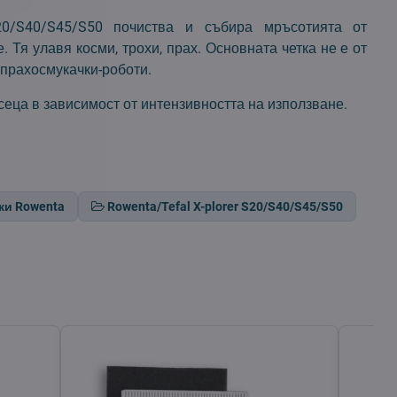
 S20/S40/S45/S50 почиства и събира мръсотията от
. Тя улавя косми, трохи, прах. Основната четка не е от
 прахосмукачки-роботи.
сеца в зависимост от интензивността на използване.
ки Rowenta
Rowenta/Tefal X-plorer S20/S40/S45/S50