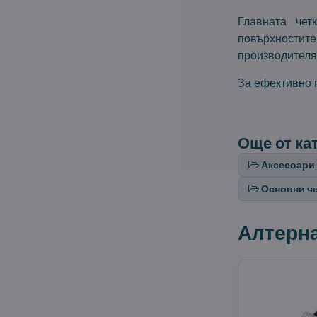
Главната чет
повърхностите 
производителя
За ефективно п
Още от ка
Аксесоари 
Основни ч
Алтерн