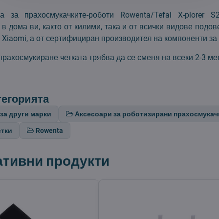
ка за прахосмукачките-роботи Rowenta/Tefal X-plorer
в дома ви, както от килими, така и от всички видове подове
 Xiaomi, а от сертифициран производител на компоненти за
рахосмукиране четката трябва да се сменя на всеки 2-3 ме
тегорията
за други марки
Аксесоари за роботизирани прахосмукач
етки
Rowenta
ативни продукти