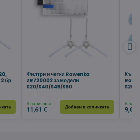
20,
Филтри и четки Rowenta
Кърпа
 2 бр
ZR720002 за модели
Rowen
S20/S40/S45/S50
S20/S
В наличност
В нали
чката
Добави в количката
11,61 €
9,66 