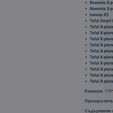
Rowenta X-p
Rowenta X-p
isweep X3
Tefal Smart
Tefal X-plo
Tefal X-plo
Tefal X-plo
Tefal X-plo
Tefal X-plo
Tefal X-plo
Tefal X-plo
Tefal X-plo
Tefal X-plo
Tefal X-plo
Размери:
170*
Препоръчител
Съдържание н