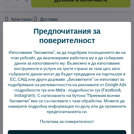
Куче пазач
Доставки
Предпочитания за
производител:
Vysajto.sk
поверителност
✅ Готов за изпращане веднага
✅ БЕЗПЛАТНА доставка над 55 EUR.
Използваме "бисквитки", за да подобрим посещението ви на
този уебсайт, да анализираме работата му и да събираме
✅ 14 дни политика за връщане
данни за използването му. Възможно е да използваме
инструменти и услуги на трети страни за тази цел, като
събраните данни могат да бъдат предадени на партньори в
Описание
ЕС, САЩ или други държави. „Бисквитките" се използват за
подобряване на релевантността на рекламите от Google Ads
-
подробности тук
или Meta -
подробности тук
(Facebook,
Отзиви
0
Instagram). С натискането на бутона "Приемам всички
бисквитки" вие се съгласявате с тази обработка. Можете да
намерите подробна информация по-долу или да промените
Алтернативни продукти
предпочитанията си.
Политика за поверителност