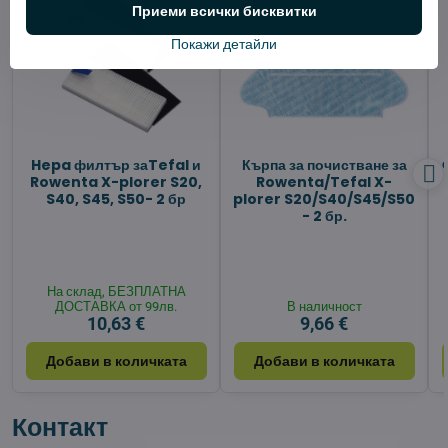
Приеми всички бисквитки
Покажи детайли
Hepa филтър заTefal и
Кърпа за почистване за
Rowenta X-plorer S20,
Rowenta/Tefal X-
S40, S45, S50- 2 бр
plorer S20/S40/S45/S50
- 2 бр.
На склад, БЕЗПЛАТНА
ДОСТАВКА от 99лв.
В наличност
10,63 €
9,66 €
Добави в количката
Добави в количката
Контакт