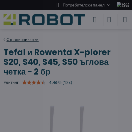
Потребителски панел
Странични четки
Tefal и Rowenta X-plorer
S20, S40, S45, S50 ъглова
четка - 2 бр
Рейтинг
4.46
/
5
(
13
x)