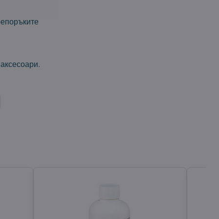
репоръките
 аксесоари.