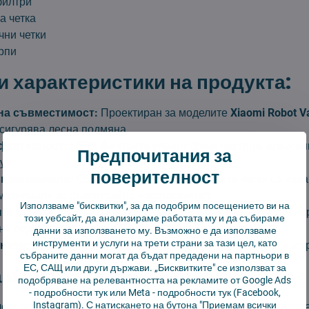
филтри
а четка
чни четки
ърпи
 характеристики на продукта:
на съвместимост:
Проектиран за моделите
Xiaomi Robot 
 осигурява лесна подмяна.
фективност:
HEPA филтрите улавят фини частици, алергени
Предпочитания за
ух.
поверителност
и материали:
Основната четка и страничните четки са изра
материали за дълготрайна издръжливост.
Използваме "бисквитки", за да подобрим посещението ви на
и:
Ефективно отстраняват мръсотия и замърсявания за п
този уебсайт, да анализираме работата му и да събираме
на подове.
данни за използването му. Възможно е да използваме
инструменти и услуги на трети страни за тази цел, като
нтаж:
Бърза и лесна подмяна без нужда от специални инст
събраните данни могат да бъдат предадени на партньори в
ЕС, САЩ или други държави. „Бисквитките" се използват за
 изберете този комплект?
подобряване на релевантността на рекламите от Google Ads
-
подробности тук
или Meta -
подробности тук
(Facebook,
Instagram). С натискането на бутона "Приемам всички
ект резервни части за Xiaomi Robot Vacuum S40 PRO помага