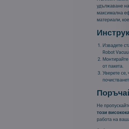
удължаване на 
максимална еф
материали, ко
Инструк
Извадете ст
Robot Vacuu
Монтирайте
от пакета.
Уверете се,
почистванет
Поръчай
Не пропускайт
този високок
работа на ваш