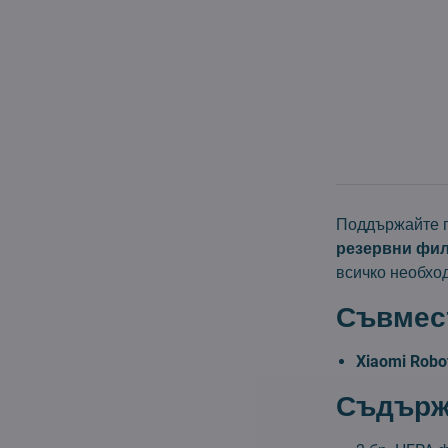
Поддържайте п
резервни филт
всичко необхо
Съвмес
Xiaomi Rob
Съдържа