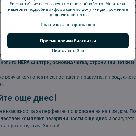
бисквитки" вие се съгласявате с тази обработка. Можете да
живота на вашата прахосмукачка и гарантира, че тя работи
намерите подробна информация по-долу или да промените
ективност. Всички компоненти са изработени от висококач
предпочитанията си.
ето гарантира тяхната дълготрайна издръжливост и ефектив
Политика за поверителност
ции за употреба:
Приеми всички бисквитки
арите филтри, четки или моп кърпи от вашата прахосмукачк
Покажи детайли
m S40 PRO.
 новите
HEPA филтри, основна четка, странични четки и
 че всички компоненти са поставени правилно, и продължете
о.
те още днес!
е възможността за перфектно почистване на вашия дом.
По
ачествен комплект резервни части още днес
и осигурете
ата прахосмукачка Xiaomi!