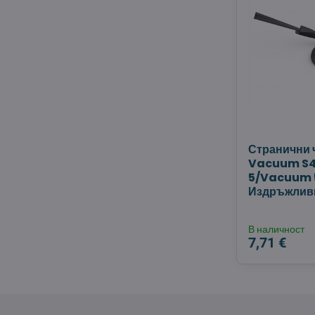
Странични 
Vacuum S
5/Vacuum 5
Издръжливи
В наличност
7,71 €