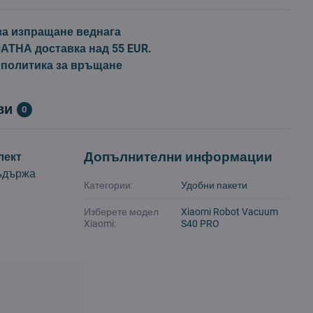
за изпращане веднага
ТНА доставка над 55 EUR.
 политика за връщане
ви
0
Допълнителни информации
лект
съдържа
Категории:
Удобни пакети
.
Изберете модел
Xiaomi Robot Vacuum
Xiaomi:
S40 PRO