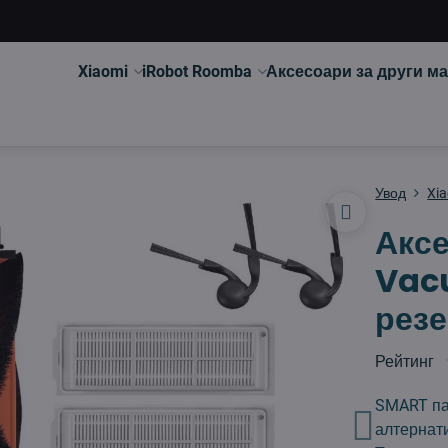
Xiaomi
iRobot Roomba
Аксесоари за други м
Увод
Xi
Аксе
Vac
резе
Рейтинг
SMART па
алтернат