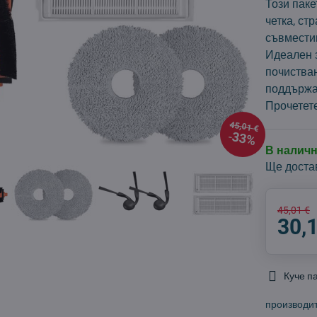
Този пак
четка, ст
съвмести
Идеален 
почистван
поддържа
Прочетет
45,01 €
33%
В налич
Ще доста
45,01 €
30,
Куче п
производи