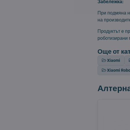
Забележка:
При подмяна н
на производит
Продуктът е п
роботизирани 
Още от ка
Xiaomi
Xiaomi Rob
Алтерн