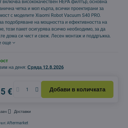
ет включва висококачествен HEPA филтър, основна
ранична четка и моп кърпа, всички проектирани за
мост с моделите Xiaomi Robot Vacuum S40 PRO.
за подобряване на мощността и ефективността на
е, този пакет осигурява всичко необходимо, за да
те дома си чист и свеж. Лесен монтаж и поддръжка.
е още
ност
вим на деня:
Сряда
12.8.2026
Добави в количката
15 €
азач
Доставки
тел:
Aftermarket