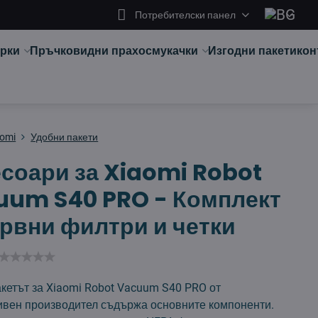
Потребителски панел
арки
Пръчковидни прахосмукачки
Изгодни пакети
кон
aomi
Удобни пакети
соари за Xiaomi Robot
uum S40 PRO - Комплект
рвни филтри и четки
кетът за Xiaomi Robot Vacuum S40 PRO от
ивен производител съдържа основните компоненти.