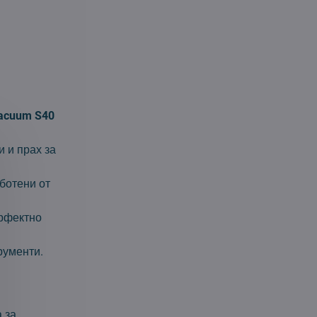
Vacuum S40
 и прах за
ботени от
ерфектно
рументи.
 за