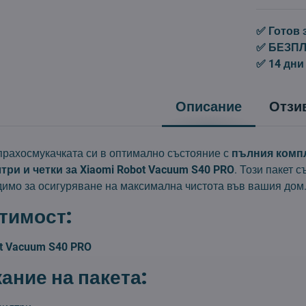
✅ Готов 
✅ БЕЗПЛА
✅ 14 дни
Описание
Отзи
рахосмукачката си в оптимално състояние с
пълния комп
ри и четки за Xiaomi Robot Vacuum S40 PRO
. Този пакет 
димо за осигуряване на максимална чистота във вашия дом
тимост:
ot Vacuum S40 PRO
ние на пакета: