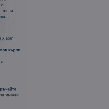
 с
ествени
ност.
а Xiaomi
 моп кърпи
 с
ръчайте
 оптимална