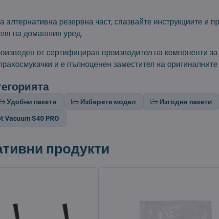
а алтернативна резервна част, спазвайте инструкциите и п
еля на домашния уред.
роизведен от сертифициран производител на компоненти за
прахосмукачки и е пълноценен заместител на оригиналните
тегорията
Удобни пакети
Изберете модел
Изгодни пакети
ot Vacuum S40 PRO
ативни продукти