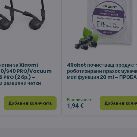
четки за Xiaomi
4Robot почистващ продукт 
40/S40 PRO/Vacuum
роботизирани прахосмукачк
 PRO (2 бр.) –
моп функция 20 ml – ПРОБ
 резервни четки
В наличност
Добави в количката
Добави в коли
1,94 €