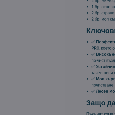
2 бр. HEPA 
1 бр. основн
2 бр. страни
2 бр. моп к
Ключови
✅
Перфект
PRO
, което
✅
Висока е
по-чист възд
✅
Устойчив
качествени 
✅
Моп кърп
почистване 
✅
Лесен мо
Защо да
Пълният компл