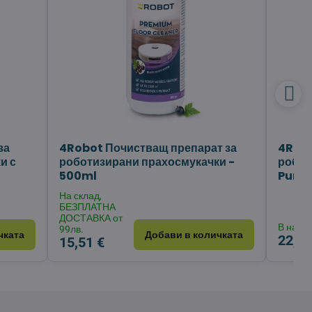
за
4Robot Почистващ препарат за
4Robo
и с
роботизирани прахосмукачки -
робот
А
500ml
Pure 
На склад,
БЕЗПЛАТНА
ДОСТАВКА от
В нали
99лв.
чката
Добави в количката
22,34
15,51 €