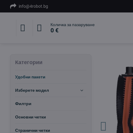
info@4robot.bg
Количка за пазаруване
0 €
Категории
Удобни пакети
Изберете модел
Филтри
Основни четки
Странични четки