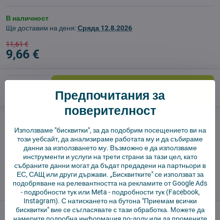
В наличност
Ще доставим на деня:
Сряда
12.8.2026
11,61 €
9,66 €
Добави в количката
Предпочитания за
поверителност
Куче пазач
Доставки
Използваме "бисквитки", за да подобрим посещението ви на
производител:
Vysajto.sk
този уебсайт, да анализираме работата му и да събираме
данни за използването му. Възможно е да използваме
инструменти и услуги на трети страни за тази цел, като
✅ Готов за изпращане веднага
събраните данни могат да бъдат предадени на партньори в
✅ БЕЗПЛАТНА доставка над 55 EUR.
ЕС, САЩ или други държави. „Бисквитките" се използват за
подобряване на релевантността на рекламите от Google Ads
✅ 14 дни политика за връщане
-
подробности тук
или Meta -
подробности тук
(Facebook,
Instagram). С натискането на бутона "Приемам всички
бисквитки" вие се съгласявате с тази обработка. Можете да
Описание
намерите подробна информация по-долу или да промените