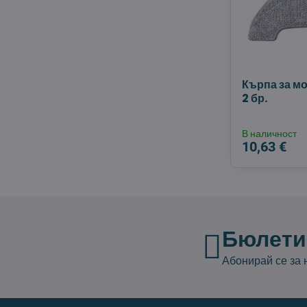
Кърпа за мо
2 бр.
В наличност
10,63 €
Бюлети
Абонирай се за