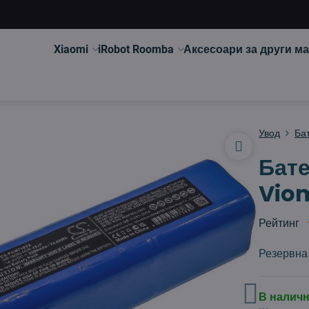
Xiaomi
iRobot Roomba
Аксесоари за други м
Увод
Ба
Бате
Viom
Рейтинг
Резервна 
В налич