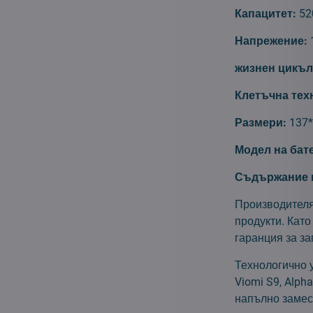
Капацитет:
52
Напрежение:
жизнен цикъл
Клетъчна тех
Размери:
137
Модел на бат
Съдържание н
Производителят
продукти. Като
гаранция за за
Технологично 
Viomi S9, Alph
напълно замес