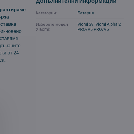
Допълнителни информации
арантираме
Категории:
Батерия
ърза
ставка
Изберете модел
Viomi S9, Viomi Alpha 2
Xiaomi:
PRO/V5 PRO/V5
икновено
ставяме
ръчаните
оки от 24
са.