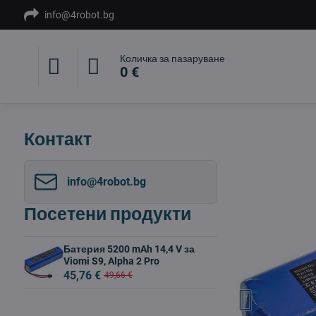
info@4robot.bg
Количка за пазаруване
0 €
Контакт
info​@4robot​.bg
Посетени продукти
Батерия 5200 mAh 14,4 V за
Viomi S9, Alpha 2 Pro
45,76 €
49,66 €