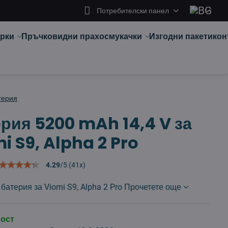
Потребителски панел
арки
Пръчковидни прахосмукачки
Изгодни пакети
кон
терия
рия 5200 mAh 14,4 V за
i S9, Alpha 2 Pro
4.29
/
5
(
41
x)
батерия за Viomi S9, Alpha 2 Pro
Прочетете още
ност