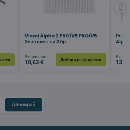
Viomi Alpha 2 PRO/V5 PRO/V5
Резер
Хепа филтър 2 бр.
Alpha
В наличност
В нали
чката
Добави в количката
10,63 €
13,56
Абонирай