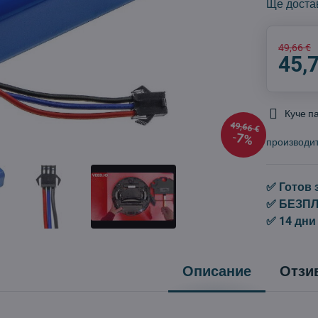
Ще доста
49,66 €
45,
Куче п
49,66 €
7%
производи
✅ Готов 
✅ БЕЗПЛА
✅ 14 дни
Описание
Отзи