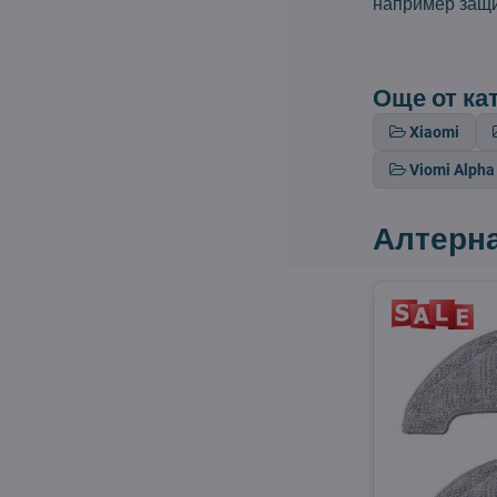
например защи
Още от ка
Xiaomi
Viomi Alph
Алтерн