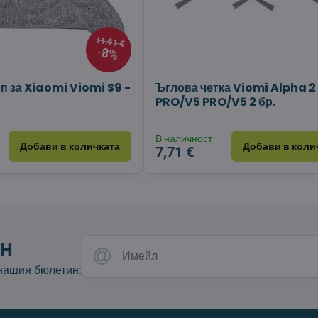
11,61 €
8%
п за Xiaomi Viomi S9 -
Ъглова четка Viomi Alpha 2
PRO/V5 PRO/V5 2 бр.
В наличност
Добави в количката
Добави в коли
7,71 €
н
 нашия бюлетин: