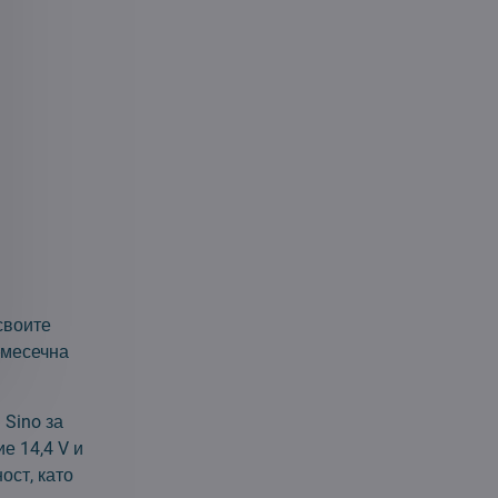
своите
-месечна
Sino за
е 14,4 V и
ост, като