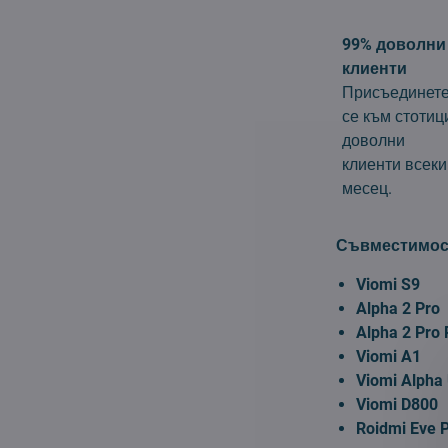
99% доволни
клиенти
Присъединет
се към стотиц
доволни
клиенти всеки
месец.
Съвместимос
Viomi S9
Alpha 2 Pro
Alpha 2 Pro 
Viomi A1
Viomi Alpha
Viomi D800
Roidmi Eve 