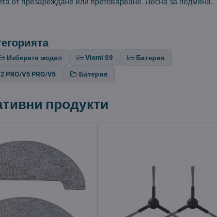
та от презареждане или претоварване. Лесна за подмяна.
тегорията
Изберете модел
Viomi S9
Батерия
a 2 PRO/V5 PRO/V5
Батерия
ативни продукти