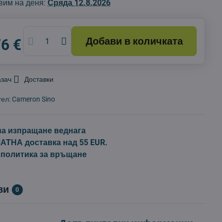
вим на деня:
Сряда
12.8.2026
Добави в количката
76 €
азач
Доставки
тел:
Cameron Sino
за изпращане веднага
ТНА доставка над 55 EUR.
 политика за връщане
ви
0