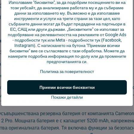
Използваме "бисквитки", за да подобрим посещението ви на
00 mAh
този уебсайт, да анализираме работата му и да събираме
данни за използването му. Възможно е да използваме
14,4 V
инструменти и услуги на трети страни за тази цел, като
събраните данни могат да бъдат предадени на партньори в
 на батерията:
12 месеца
ЕС, САЩ или други държави. „Бисквитките" се използват за
подобряване на релевантността на рекламите от Google Ads
-
подробности тук
или Meta -
подробности тук
(Facebook,
нология:
Li-lon
Instagram). С натискането на бутона "Приемам всички
бисквитки" вие се съгласявате с тази обработка. Можете да
*38*37
мм
намерите подробна информация по-долу или да промените
предпочитанията си.
ерията:
CS-PCM710VX
Политика за поверителност
а опаковката:
1 бр. батерия
 на батерии Cameron Sino стои зад отличното качество на 
Приеми всички бисквитки
 доказателство за качеството, той дава на потребителите 12
Покажи детайли
губа на капацитет на тази батерия.
усъвършенствана резервна батерия от компанията Cameron 
a 2 Pro. Мощната батерия е с капацитет 5200 mAh, напрежени
тва оригиналната батерия. Тя включва функции за безопасн