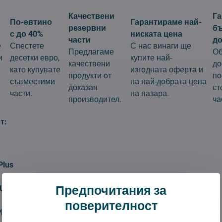
Качествени
Г
По-евтино
Гарантираме най-
резервни
б
с до 40%
ниската цена
части
до
е
Спестете
С нас винаги ще
Предлагаме
Об
и
десетки евро,
купите най-
качествени
до
като купувате
изгодната оферта и
продукти от
по
съвместими
на най-добрата цена
доказан
ст
части.
на пазара.
производител.
ча
т:
Plus
Предпочитания за
 Uv
поверителност
Plus