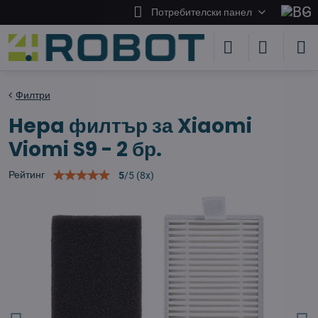
Потребителски панел
Филтри
Hepa филтър за Xiaomi
Viomi S9 - 2 бр.
Рейтинг
5
/
5
(
8
x)