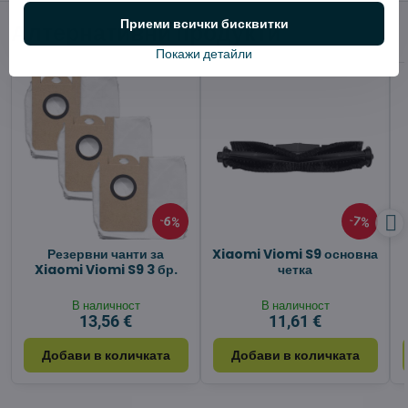
Приеми всички бисквитки
Алтернативни продукти
Покажи детайли
6%
7%
Резервни чанти за
Xiaomi Viomi S9 основна
Xiaomi Viomi S9 3 бр.
четка
В наличност
В наличност
13,56 €
11,61 €
Добави в количката
Добави в количката