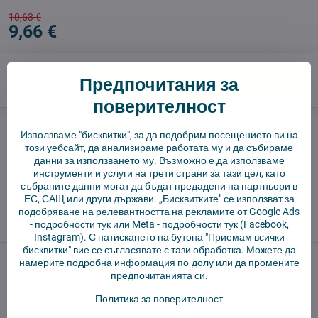
10,63 €
9,66 €
Предпочитания за
Добави в количката
поверителност
Куче пазач
Доставки
Използваме "бисквитки", за да подобрим посещението ви на
този уебсайт, да анализираме работата му и да събираме
производител:
Vysajto.sk
данни за използването му. Възможно е да използваме
инструменти и услуги на трети страни за тази цел, като
събраните данни могат да бъдат предадени на партньори в
✅ Готов за изпращане веднага
ЕС, САЩ или други държави. „Бисквитките" се използват за
✅ БЕЗПЛАТНА доставка над 55 EUR.
подобряване на релевантността на рекламите от Google Ads
✅ 14 дни политика за връщане
-
подробности тук
или Meta -
подробности тук
(Facebook,
Instagram). С натискането на бутона "Приемам всички
бисквитки" вие се съгласявате с тази обработка. Можете да
Описание
намерите подробна информация по-долу или да промените
предпочитанията си.
Отзиви
Политика за поверителност
0