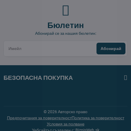
Бюлетин
Абонирай се за нашия бюлетин:
Абонирай
БЕЗОПАСНА ПОКУПКА
©
2026
Авторско право
Предпочитания за поверителност
Политика за поверителност
Условия за полване
Уебсайтът създаден с:
BiznisWeb.sk