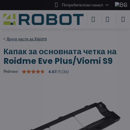
Потребителски панел
Други части за Xiaomi
Капак за основната четка на
Roidme Eve Plus/Viomi S9
Рейтинг
4.67
/
5
(
3
x)