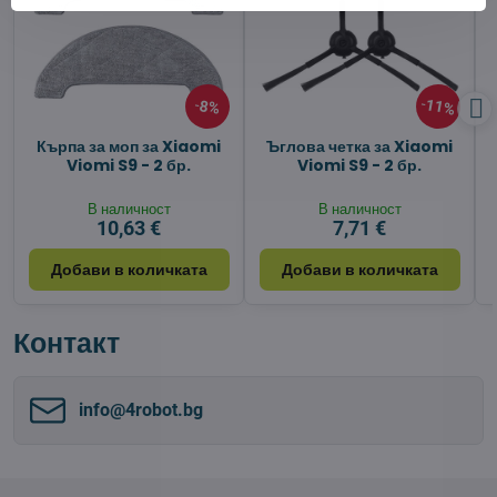
11%
8%
Кърпа за моп за Xiaomi
Ъглова четка за Xiaomi
Viomi S9 - 2 бр.
Viomi S9 - 2 бр.
В наличност
В наличност
10,63 €
7,71 €
Добави в количката
Добави в количката
Контакт
info​@4robot​.bg