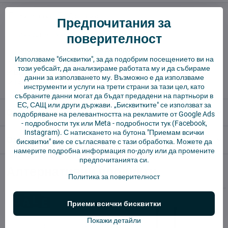
Куче пазач
Доставки
Предпочитания за
производител:
Vysajto.sk
поверителност
Използваме "бисквитки", за да подобрим посещението ви на
✅ Готов за изпращане веднага
този уебсайт, да анализираме работата му и да събираме
✅ БЕЗПЛАТНА доставка над 55 EUR.
данни за използването му. Възможно е да използваме
✅ 14 дни политика за връщане
инструменти и услуги на трети страни за тази цел, като
събраните данни могат да бъдат предадени на партньори в
ЕС, САЩ или други държави. „Бисквитките" се използват за
Описание
подобряване на релевантността на рекламите от Google Ads
-
подробности тук
или Meta -
подробности тук
(Facebook,
Instagram). С натискането на бутона "Приемам всички
Отзиви
0
бисквитки" вие се съгласявате с тази обработка. Можете да
намерите подробна информация по-долу или да промените
предпочитанията си.
Алтернативни продукти
Политика за поверителност
Приеми всички бисквитки
Покажи детайли