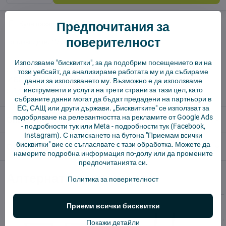
Предпочитания за
Куче пазач
Доставки
поверителност
производител:
Vysajto.sk
Използваме "бисквитки", за да подобрим посещението ви на
✅ Готов за изпращане веднага
този уебсайт, да анализираме работата му и да събираме
✅ БЕЗПЛАТНА доставка над 55 EUR.
данни за използването му. Възможно е да използваме
инструменти и услуги на трети страни за тази цел, като
✅ 14 дни политика за връщане
събраните данни могат да бъдат предадени на партньори в
ЕС, САЩ или други държави. „Бисквитките" се използват за
подобряване на релевантността на рекламите от Google Ads
Описание
-
подробности тук
или Meta -
подробности тук
(Facebook,
Instagram). С натискането на бутона "Приемам всички
бисквитки" вие се съгласявате с тази обработка. Можете да
Отзиви
0
намерите подробна информация по-долу или да промените
предпочитанията си.
Алтернативни продукти
Политика за поверителност
Приеми всички бисквитки
Покажи детайли