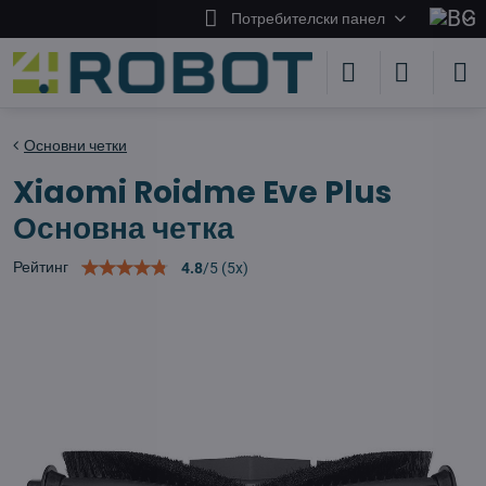
Потребителски панел
Основни четки
Xiaomi Roidme Eve Plus
Основна четка
Рейтинг
4.8
/
5
(
5
x)