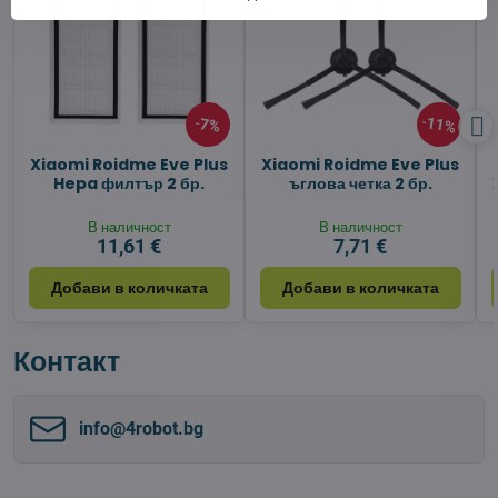
11%
7%
Xiaomi Roidme Eve Plus
Xiaomi Roidme Eve Plus
Hepa филтър 2 бр.
ъглова четка 2 бр.
В наличност
В наличност
11,61 €
7,71 €
Добави в количката
Добави в количката
Контакт
info​@4robot​.bg