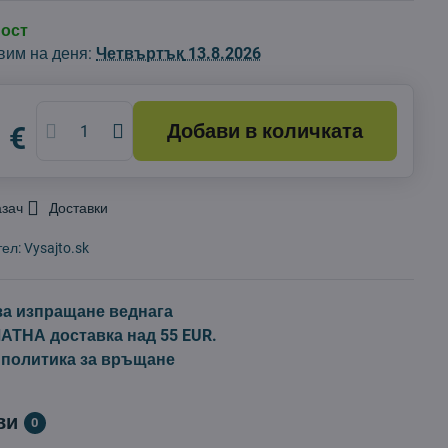
ност
вим на деня:
Четвъртък
13.8.2026
Добави в количката
 €
азач
Доставки
тел:
Vysajto.sk
за изпращане веднага
ТНА доставка над 55 EUR.
 политика за връщане
ви
0