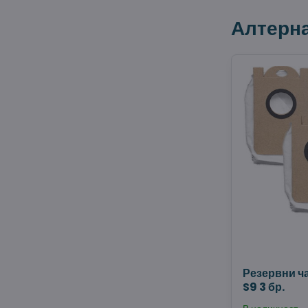
Алтерн
Резервни ч
S9 3 бр.