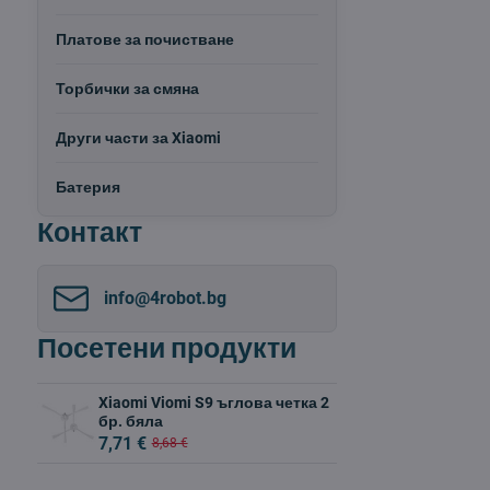
Платове за почистване
Торбички за смяна
Други части за Xiaomi
Батерия
Контакт
info​@4robot​.bg
Посетени продукти
Xiaomi Viomi S9 ъглова четка 2
бр. бяла
7,71 €
8,68 €