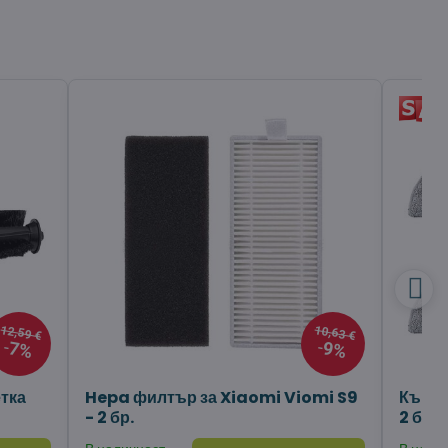
12,59 €
10,63 €
7%
9%
тка
Hepa филтър за Xiaomi Viomi S9
Кърпа
- 2 бр.
2 бр.