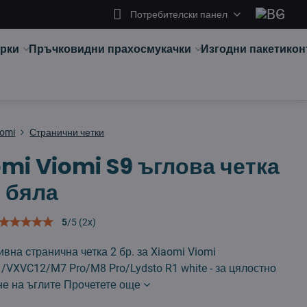
Потребителски панел
арки
Пръчковидни прахосмукачки
Изгодни пакети
кон
aomi
Странични четки
mi Viomi S9 ъглова четка
. бяла
5
/
5
(
2
x)
вна cтранична четка 2 бр. за Xiaomi Viomi
VXVC12/M7 Pro/M8 Pro/Lydsto R1 white - за цялостно
не на ъглите
Прочетете още