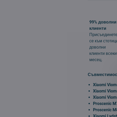
99% доволни
клиенти
Присъединет
се към стотиц
доволни
клиенти всеки
месец.
Съвместимос
Xiaomi Viom
Xiaomi Viom
Xiaomi Viom
Proscenic M
Proscenic M
Xiaomi Lyds