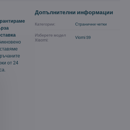
Допълнителни информации
арантираме
Категории:
Странични четки
ърза
ставка
Изберете модел
Viomi S9
Xiaomi:
икновено
ставяме
ръчаните
оки от 24
са.