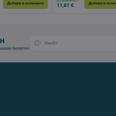
В наличност
Добави в количката
Добави в коли
11,61 €
н
 нашия бюлетин: