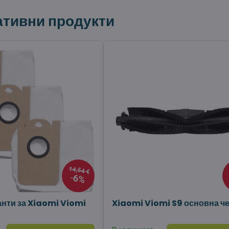
ативни продукти
14,54 €
6%
анти за Xiaomi Viomi
Xiaomi Viomi S9 основна че