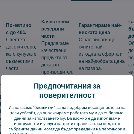
Качествени
Г
По-евтино
Гарантираме най-
резервни
б
с до 40%
ниската цена
части
до
е
Спестете
С нас винаги ще
Предлагаме
Об
и
десетки евро,
купите най-
качествени
до
като купувате
изгодната оферта и
продукти от
по
съвместими
на най-добрата цена
доказан
ст
части.
на пазара.
производител.
ча
Предпочитания за
т:
поверителност
i S9
i VXVC11
Използваме "бисквитки", за да подобрим посещението ви на
i VXVC12
този уебсайт, да анализираме работата му и да събираме
7 Pro
данни за използването му. Възможно е да използваме
инструменти и услуги на трети страни за тази цел, като
8 Pro
събраните данни могат да бъдат предадени на партньори в
to R1