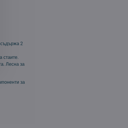
т съдържа 2
а стаите.
а. Лесна за
омпоненти за