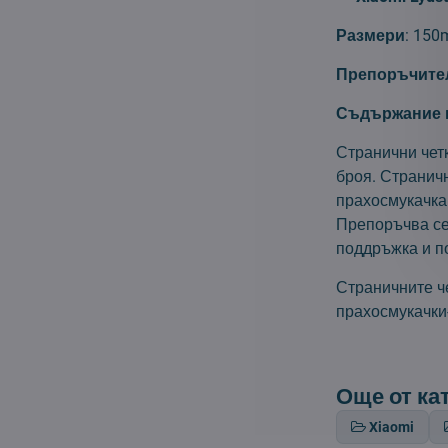
Размери
: 15
Препоръчител
Съдържание н
Странични чет
броя. Страничн
прахосмукачка 
Препоръчва се 
поддръжка и п
Страничните че
прахосмукачки
Още от ка
Xiaomi