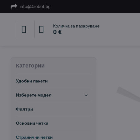
info@4robot.bg
Количка за пазаруване
0 €
Категории
Удобни пакети
Изберете модел
Филтри
Основни четки
Странични четки