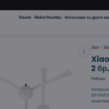
Xiaomi
iRobot Roomba
Аксесоари за други м
Увод
Xi
Xiao
2 бр
Рейтинг
Алтернати
S9/VXVC1/
почиства