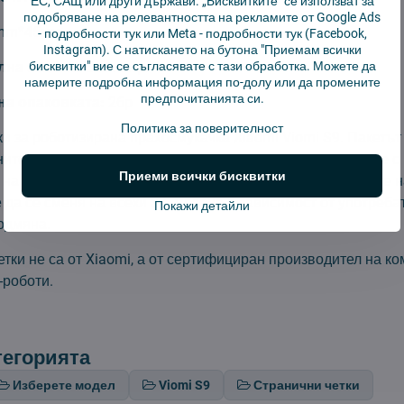
ЕС, САЩ или други държави. „Бисквитките" се използват за
подобряване на релевантността на рекламите от Google Ads
0mm*45мм
-
подробности тук
или Meta -
подробности тук
(Facebook,
Instagram). С натискането на бутона "Приемам всички
на замяна:
бисквитки" вие се съгласявате с тази обработка. Можете да
3 месеца
намерите подробна информация по-долу или да промените
предпочитанията си.
а опаковката:
2бр
Политика за поверителност
ки за роботизирана прахосмукачка Xiaomi Viomi S9. Пакетъ
ите четки ще осигурят качествено и цялостно почистване с
Приеми всички бисквитки
на мръсотията в по-труднодостъпните места, т.е. в ъглите н
да се сменя на всеки 3-6 месеца в зависимост от употребат
Покажи детайли
одмяна.
тки не са от Xiaomi, а от сертифициран производител на к
-роботи.
тегорията
Изберете модел
Viomi S9
Странични четки