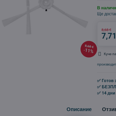
В налич
Ще доста
8,68 €
7,71
8,68 €
11%
Куче п
производи
✅ Готов 
✅ БЕЗПЛА
✅ 14 дни
Описание
Отзи