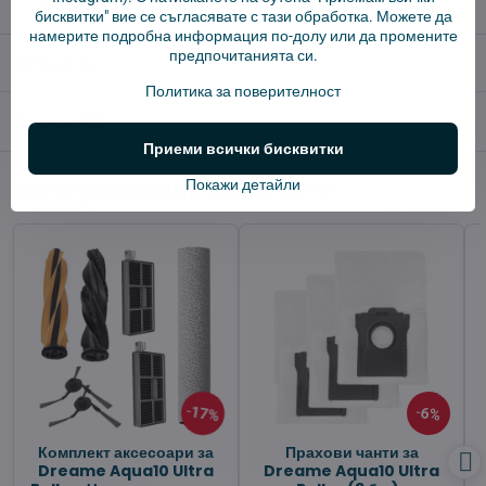
✅ 14 дни политика за връщане
бисквитки" вие се съгласявате с тази обработка. Можете да
намерите подробна информация по-долу или да промените
предпочитанията си.
Описание
Политика за поверителност
Отзиви
0
Приеми всички бисквитки
Алтернативни продукти
Покажи детайли
17%
6%
Комплект аксесоари за
Прахови чанти за
Dreame Aqua10 Ultra
Dreame Aqua10 Ultra