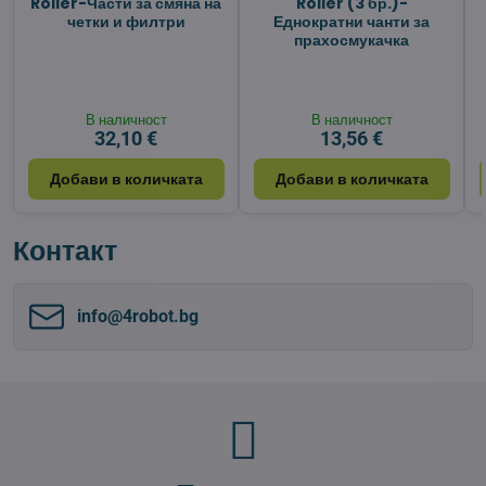
Roller-Части за смяна на
Roller (3 бр.)-
четки и филтри
Еднократни чанти за
прахосмукачка
В наличност
В наличност
32,10 €
13,56 €
Добави в количката
Добави в количката
Контакт
info​@4robot​.bg