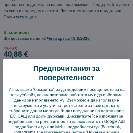
правилна поддръжка на вашия прахосмукач. Поддържайте дома
си свеж и подреден с лекота. Лесна инсталация и поддръжка.
Прочетете още
В наличност
Ще доставим на деня:
Четвъртък
13.8.2026
49,43 €
40,88 €
Предпочитания за
Добави в количката
поверителност
Използваме "бисквитки", за да подобрим посещението ви на
Куче пазач
Доставки
този уебсайт, да анализираме работата му и да събираме
данни за използването му. Възможно е да използваме
производител:
Aftermarket
инструменти и услуги на трети страни за тази цел, като
събраните данни могат да бъдат предадени на партньори в
ЕС, САЩ или други държави. „Бисквитките" се използват за
✅ Готов за изпращане веднага
подобряване на релевантността на рекламите от Google Ads
✅ БЕЗПЛАТНА доставка над 55 EUR.
-
подробности тук
или Meta -
подробности тук
(Facebook,
Instagram). С натискането на бутона "Приемам всички