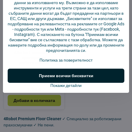
данни за използването му. Възможно е да използваме
инструменти и услуги на трети страни за тази цел, като
събраните данни могат да бъдат предадени на партньори в
ЕС, САЩ или други държави. „Бисквитките" се използват за
подобряване на релевантността на рекламите от Google Ads
-
подробности тук
или Meta -
подробности тук
(Facebook,
Instagram). С натискането на бутона "Приемам всички
бисквитки" вие се съгласявате с тази обработка. Можете да
намерите подробна информация по-долу или да промените
предпочитанията си.
4Robot почистващ
препарат за
Политика за поверителност
роботизирани
прахосмукачки с моп
Pure Essence 20 ml –
Приеми всички бисквитки
ПРОБА
В наличност
Покажи детайли
1,94 €
Добави в количката
4Robot Premium Floor Cleaner
✓ Специално за роботизирани
прахосмукачки ✓ Не пени.