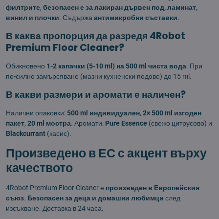
филтрите
,
безопасен е за лакиран дървен под, ламинат,
винил и плочки
. Съдържа
антимикробни съставки
.
В каква пропорция да разредя 4Robot
Premium Floor Cleaner?
Обикновено
1-2 капачки (5-10 ml) на 500 ml чиста вода
. При
по-силно замърсяване (мазни кухненски подове) до 15 ml.
В какви размери и аромати е наличен?
Налични опаковки:
500 ml индивидуален
,
2× 500 ml изгоден
пакет
,
20 ml мостра
. Аромати:
Pure Essence
(свежо цитрусово) и
Blackcurrant
(касис).
Произведено в ЕС с акцент върху
качеството
4Robot Premium Floor Cleaner е
произведен в Европейския
съюз
.
Безопасен за деца и домашни любимци
след
изсъхване. Доставка в 24 часа.