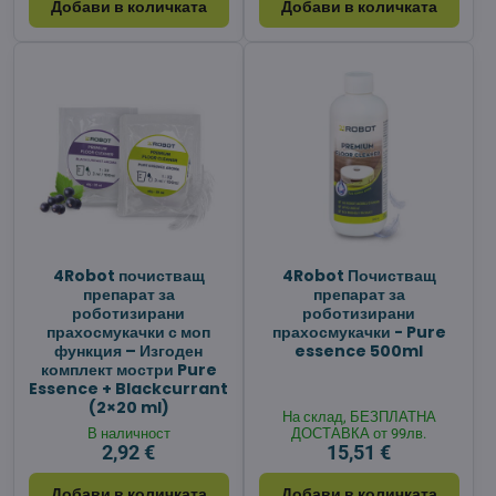
Добави в количката
Добави в количката
4Robot почистващ
4Robot Почистващ
препарат за
препарат за
роботизирани
роботизирани
прахосмукачки с моп
прахосмукачки - Pure
функция – Изгоден
essence 500ml
комплект мостри Pure
Essence + Blackcurrant
(2×20 ml)
На склад, БЕЗПЛАТНА
В наличност
ДОСТАВКА от 99лв.
2,92 €
15,51 €
Добави в количката
Добави в количката