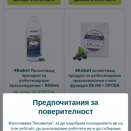
4Robot Почистващ
4Robot почистващ
препарат за
продукт за роботизирани
роботизирани
прахосмукачки с моп
прахосмукачки - 500ml
функция 20 ml – ПРОБА
На склад, БЕЗПЛАТНА
ДОСТАВКА от 99лв.
В наличност
Предпочитания за
15,51 €
1,94 €
поверителност
Добави в количката
Добави в количката
Използваме "бисквитки", за да подобрим посещението ви на
този уебсайт, да анализираме работата му и да събираме