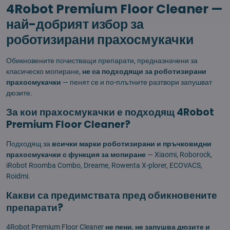
4Robot Premium Floor Cleaner —
най-добрият избор за
роботизирани прахосмукачки
Обикновените почистващи препарати, предназначени за
класическо мопиране,
не са подходящи за роботизирани
прахосмукачки
— пенят се и по-плътните разтвори запушват
дюзите.
За кои прахосмукачки е подходящ 4Robot
Premium Floor Cleaner?
Подходящ за
всички марки роботизирани и пръчковидни
прахосмукачки с функция за мопиране
— Xiaomi, Roborock,
iRobot Roomba Combo, Dreame, Rowenta X-plorer, ECOVACS,
Roidmi.
Какви са предимствата пред обикновените
препарати?
4Robot Premium Floor Cleaner
не пени
,
не запушва дюзите и