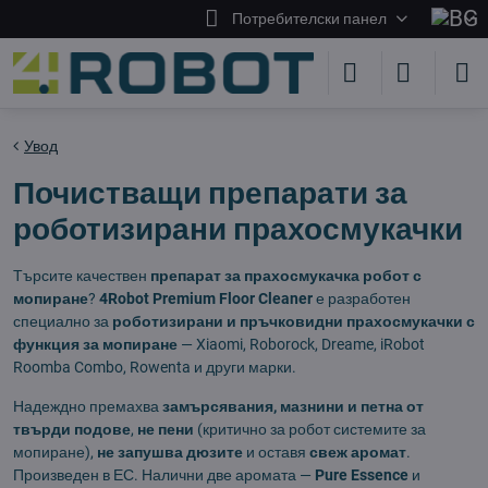
Потребителски панел
Увод
Почистващи препарати за
роботизирани прахосмукачки
Търсите качествен
препарат за прахосмукачка робот с
мопиране
?
4Robot Premium Floor Cleaner
е разработен
специално за
роботизирани и пръчковидни прахосмукачки с
функция за мопиране
— Xiaomi, Roborock, Dreame, iRobot
Roomba Combo, Rowenta и други марки.
Надеждно премахва
замърсявания, мазнини и петна от
твърди подове
,
не пени
(критично за робот системите за
мопиране),
не запушва дюзите
и оставя
свеж аромат
.
Произведен в ЕС. Налични две аромата —
Pure Essence
и