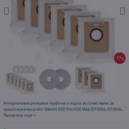
17%
Алтернативни резервни торбички и кърпа за почистване за
прахосмукачка-робот Xiaomi X20 Pro/X20 Max/D102GL/D109GL.
Прочетете още