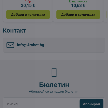
1 бр
В наличност
30,15 €
10,63 €
Добави в количката
Добави в количката
Контакт
info​@4robot​.bg
Бюлетин
Абонирай се за нашия бюлетин:
Абонирай