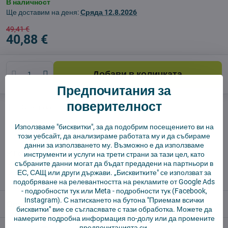
В наличност
Ще доставим на деня:
Сряда
12.8.2026
49,41 €
40,88 €
Добави в количката
Предпочитания за
поверителност
Куче пазач
Доставки
производител:
Vysajto.sk
Използваме "бисквитки", за да подобрим посещението ви на
този уебсайт, да анализираме работата му и да събираме
данни за използването му. Възможно е да използваме
✅ Готов за изпращане веднага
инструменти и услуги на трети страни за тази цел, като
събраните данни могат да бъдат предадени на партньори в
✅ БЕЗПЛАТНА доставка над 55 EUR.
ЕС, САЩ или други държави. „Бисквитките" се използват за
✅ 14 дни политика за връщане
подобряване на релевантността на рекламите от Google Ads
-
подробности тук
или Meta -
подробности тук
(Facebook,
Instagram). С натискането на бутона "Приемам всички
Описание
бисквитки" вие се съгласявате с тази обработка. Можете да
намерите подробна информация по-долу или да промените
предпочитанията си.