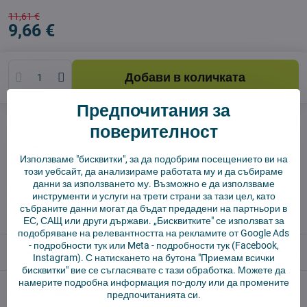
11,61 €
9,66 €
Добави в количката
Предпочитания за
Куче пазач
Доставки
поверителност
производител:
Vysajto.sk
Използваме "бисквитки", за да подобрим посещението ви на
този уебсайт, да анализираме работата му и да събираме
✅ Готов за изпращане веднага
данни за използването му. Възможно е да използваме
инструменти и услуги на трети страни за тази цел, като
✅ БЕЗПЛАТНА доставка над 55 EUR.
събраните данни могат да бъдат предадени на партньори в
✅ 14 дни политика за връщане
ЕС, САЩ или други държави. „Бисквитките" се използват за
подобряване на релевантността на рекламите от Google Ads
-
подробности тук
или Meta -
подробности тук
(Facebook,
Описание
Instagram). С натискането на бутона "Приемам всички
бисквитки" вие се съгласявате с тази обработка. Можете да
намерите подробна информация по-долу или да промените
Отзиви
0
предпочитанията си.