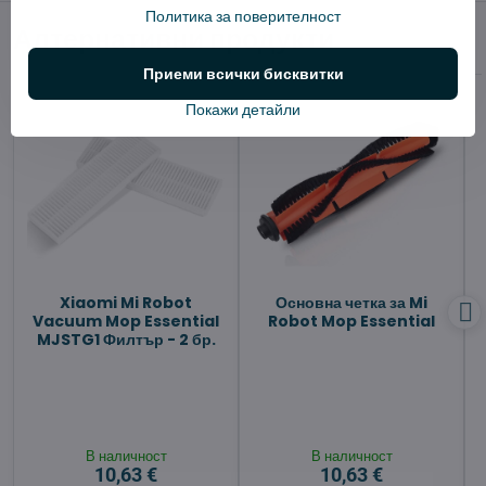
Политика за поверителност
Алтернативни продукти
Приеми всички бисквитки
Покажи детайли
Xiaomi Mi Robot
Основна четка за Mi
Vacuum Mop Essential
Robot Mop Essential
MJSTG1 Филтър - 2 бр.
В наличност
В наличност
10,63 €
10,63 €