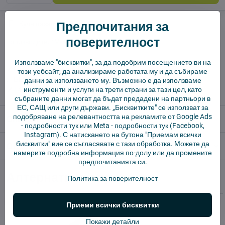
Предпочитания за
Куче пазач
Доставки
поверителност
производител:
Vysajto.sk
Използваме "бисквитки", за да подобрим посещението ви на
✅ Готов за изпращане веднага
този уебсайт, да анализираме работата му и да събираме
✅ БЕЗПЛАТНА доставка над 55 EUR.
данни за използването му. Възможно е да използваме
инструменти и услуги на трети страни за тази цел, като
✅ 14 дни политика за връщане
събраните данни могат да бъдат предадени на партньори в
ЕС, САЩ или други държави. „Бисквитките" се използват за
подобряване на релевантността на рекламите от Google Ads
Описание
-
подробности тук
или Meta -
подробности тук
(Facebook,
Instagram). С натискането на бутона "Приемам всички
бисквитки" вие се съгласявате с тази обработка. Можете да
Отзиви
0
намерите подробна информация по-долу или да промените
предпочитанията си.
Алтернативни продукти
Политика за поверителност
Приеми всички бисквитки
Покажи детайли