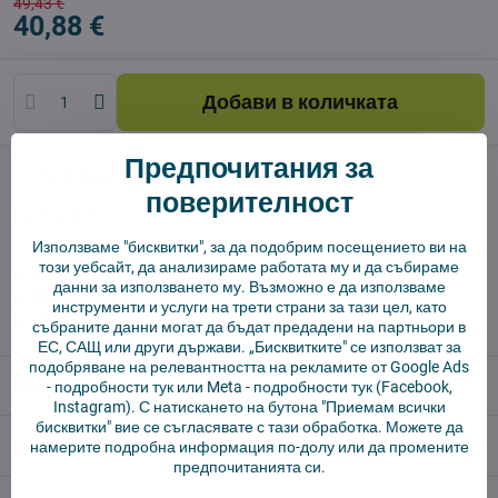
49,43 €
40,88 €
Добави в количката
Предпочитания за
Куче пазач
Доставки
поверителност
производител:
Vysajto.sk
Използваме "бисквитки", за да подобрим посещението ви на
този уебсайт, да анализираме работата му и да събираме
✅ Готов за изпращане веднага
данни за използването му. Възможно е да използваме
✅ БЕЗПЛАТНА доставка над 55 EUR.
инструменти и услуги на трети страни за тази цел, като
✅ 14 дни политика за връщане
събраните данни могат да бъдат предадени на партньори в
ЕС, САЩ или други държави. „Бисквитките" се използват за
подобряване на релевантността на рекламите от Google Ads
Описание
-
подробности тук
или Meta -
подробности тук
(Facebook,
Instagram). С натискането на бутона "Приемам всички
бисквитки" вие се съгласявате с тази обработка. Можете да
Отзиви
0
намерите подробна информация по-долу или да промените
предпочитанията си.