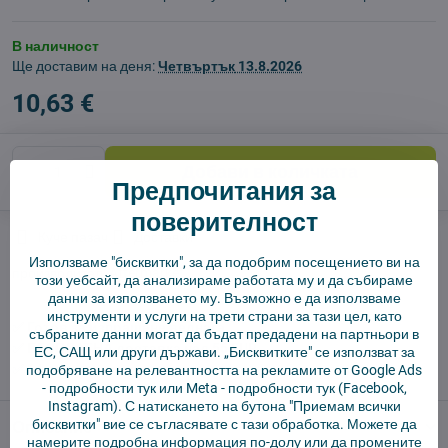
В наличност
Ще доставим на деня:
Четвъртък
13.8.2026
10,63 €
Добави в количката
Предпочитания за
поверителност
Куче пазач
Доставки
Използваме "бисквитки", за да подобрим посещението ви на
производител:
Aftermarket
този уебсайт, да анализираме работата му и да събираме
данни за използването му. Възможно е да използваме
инструменти и услуги на трети страни за тази цел, като
✅ Готов за изпращане веднага
събраните данни могат да бъдат предадени на партньори в
✅ БЕЗПЛАТНА доставка над 55 EUR.
ЕС, САЩ или други държави. „Бисквитките" се използват за
✅ 14 дни политика за връщане
подобряване на релевантността на рекламите от Google Ads
-
подробности тук
или Meta -
подробности тук
(Facebook,
Instagram). С натискането на бутона "Приемам всички
бисквитки" вие се съгласявате с тази обработка. Можете да
Описание
намерите подробна информация по-долу или да промените