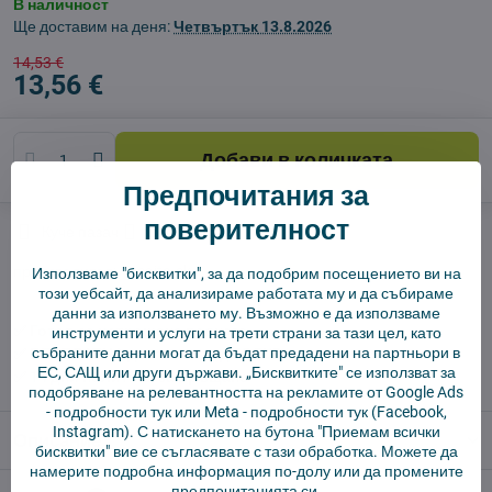
В наличност
Ще доставим на деня:
Четвъртък
13.8.2026
14,53 €
13,56 €
Добави в количката
Предпочитания за
поверителност
Куче пазач
Доставки
производител:
Vysajto.sk
Използваме "бисквитки", за да подобрим посещението ви на
този уебсайт, да анализираме работата му и да събираме
данни за използването му. Възможно е да използваме
✅ Готов за изпращане веднага
инструменти и услуги на трети страни за тази цел, като
събраните данни могат да бъдат предадени на партньори в
✅ БЕЗПЛАТНА доставка над 55 EUR.
ЕС, САЩ или други държави. „Бисквитките" се използват за
✅ 14 дни политика за връщане
подобряване на релевантността на рекламите от Google Ads
-
подробности тук
или Meta -
подробности тук
(Facebook,
Instagram). С натискането на бутона "Приемам всички
Описание
бисквитки" вие се съгласявате с тази обработка. Можете да
намерите подробна информация по-долу или да промените
предпочитанията си.