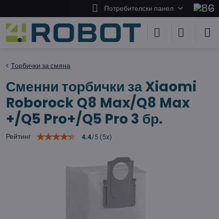
Потребителски панел
Торбички за смяна
Сменни торбички за Xiaomi
Roborock Q8 Max/Q8 Max
+/Q5 Pro+/Q5 Pro 3 бр.
Рейтинг
4.4
/
5
(
5
x)