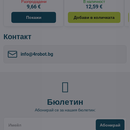
Разпродадени
В наличност
9,66 €
12,59 €
Покажи
Добави в количката
Контакт
info​@4robot​.bg
Бюлетин
Абонирай се за нашия бюлетин:
Абонирай