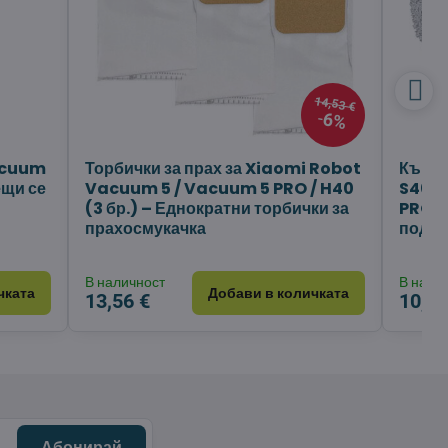
14,53 €
6%
acuum
Торбички за прах за Xiaomi Robot
Кърпи
ещи се
Vacuum 5 / Vacuum 5 PRO / H40
S40 
(3 бр.) – Еднократни торбички за
PRO (
прахосмукачка
подл
В наличност
В нали
чката
Добави в количката
13,56 €
10,63
Абонирай