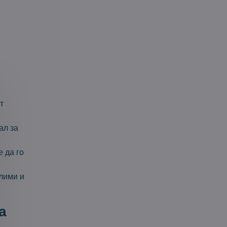
т
ал за
 да го
лими и
а