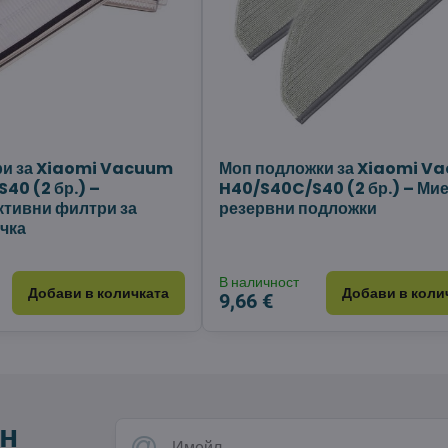
ри за Xiaomi Vacuum
Моп подложки за Xiaomi V
40 (2 бр.) –
H40/S40C/S40 (2 бр.) – Ми
тивни филтри за
резервни подложки
чка
В наличност
Добави в количката
Добави в коли
9,66 €
н