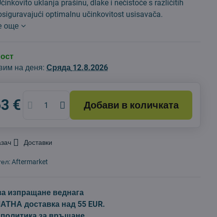
Učinkovito uklanja prašinu, dlake i nečistoće s različitih
osiguravajući optimalnu učinkovitost usisavača.
е още
ност
вим на деня:
Сряда
12.8.2026
63 €
Добави в количката
азач
Доставки
тел:
Aftermarket
за изпращане веднага
ТНА доставка над 55 EUR.
 политика за връщане