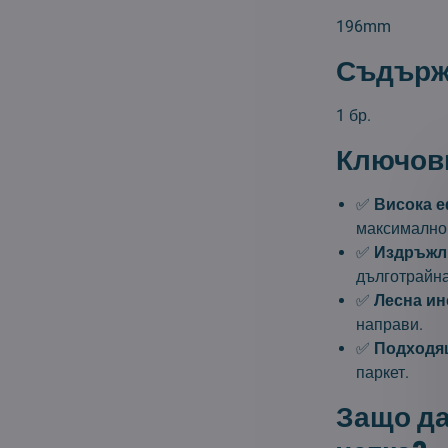
196mm
Съдържа
1 бр.
Ключови
✅
Висока е
максимално 
✅
Издръжл
дълготрайна
✅
Лесна ин
направи.
✅
Подходящ
паркет.
Защо да