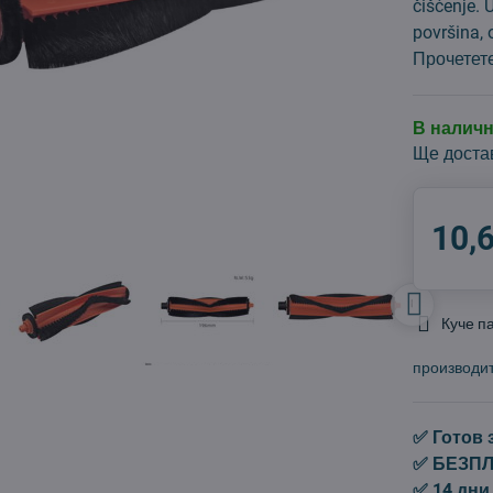
čišćenje. 
površina, 
Прочетет
В налич
Ще доста
10,
Куче п
производи
✅ Готов 
✅ БЕЗПЛА
✅ 14 дни