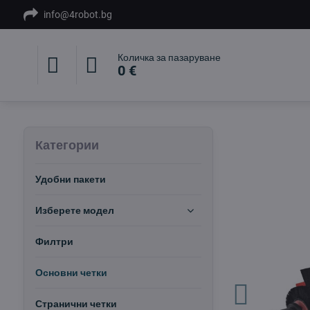
info@4robot.bg
Количка за пазаруване
0 €
Категории
Удобни пакети
Изберете модел
Филтри
Основни четки
Странични четки