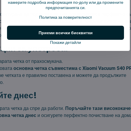
намерите подробна информация по-долу или да промените
предпочитанията си.
проектирана да поддържа вашия прахосмукач в перфектно съ
Политика за поверителност
остигнете не само по-чиста къща, но и по-дълъг живот на в
е справя с ежедневното почистване и трудните задачи като
Приеми всички бисквитки
х в ъглите.
Покажи детайли
ции за употреба:
арата четка от прахосмукача.
новата
основна четка съвместима с Xiaomi Vacuum S40 P
 че четката е правилно поставена и можете да продължите
о.
те днес!
рата четка да спре да работи.
Поръчайте тази висококач
овна четка днес
и осигурете перфектно почистване на дома