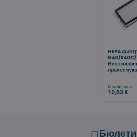
HEPA филт
H40/S40C/S
Високоефек
прахосмука
В наличност
10,63 €
Бюлети