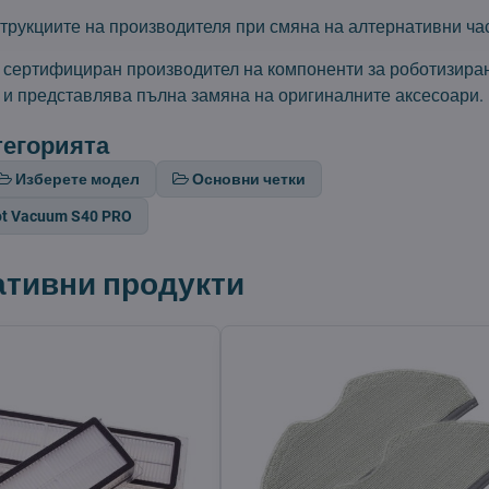
трукциите на производителя при смяна на алтернативни час
т сертифициран производител на компоненти за роботизира
 и представлява пълна замяна на оригиналните аксесоари.
тегорията
Изберете модел
Основни четки
ot Vacuum S40 PRO
ативни продукти