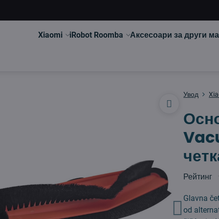
Xiaomi
iRobot Roomba
Аксесоари за други м
Увод
Xi
Осно
Vac
четк
Рейтинг
Glavna če
od alterna