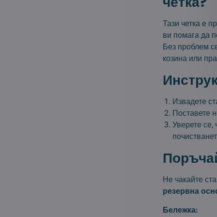
четка?
Тази четка е 
ви помага да п
Без проблем с
козина или пра
Инструк
Извадете ст
Поставете 
Уверете се,
почистванет
Поръчай
Не чакайте ста
резервна осн
Бележка: