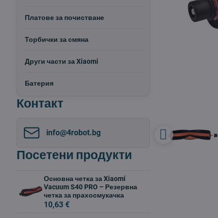
Платове за почистване
Торбички за смяна
Други части за Xiaomi
Батерия
Контакт
info​@4robot​.bg
Посетени продукти
Основна четка за Xiaomi
Vacuum S40 PRO – Резервна
четка за прахосмукачка
10,63 €