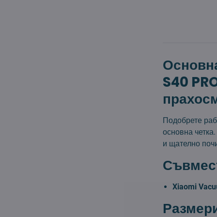
Основн
S40 PRO
прахос
Подобрете раб
основна четка.
и щателно поч
Съвмес
Xiaomi Vac
Размери