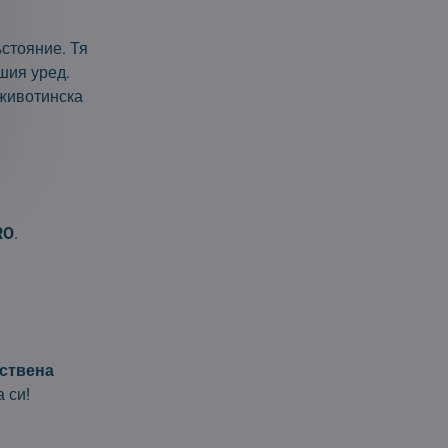
стояние. Тя
ашия уред.
 животинска
RO
.
ествена
 си!