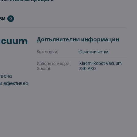
ви
0
Vacuum
Допълнителни информации
Категории:
Основни четки
Изберете модел
Xiaomi Robot Vacuum
Xiaomi:
S40 PRO
твена
ри ефективно