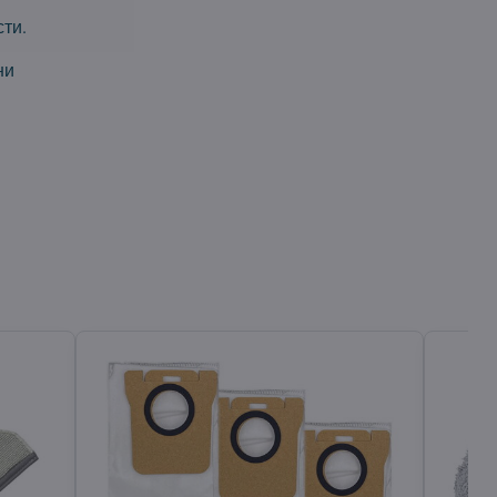
ти.
ни