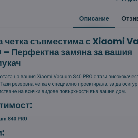
Описание
Отзи
а четка съвместима с Xiaomi 
 – Перфектна замяна за вашия
мукач
отата на вашия Xiaomi Vacuum S40 PRO с тази висококачес
 Тази резервна четка е специално проектирана, за да осигу
истване на всички видове повърхности във вашия дом.
тимост:
uum S40 PRO
: