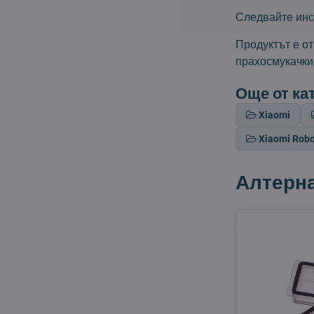
Следвайте инс
Продуктът е о
прахосмукачки
Още от ка
Xiaomi
Xiaomi Rob
Алтерн