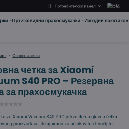
Потребителски панел
арки
Пръчковидни прахосмукачки
Изгодни пакети
кон
aomi
Основни четки
вна четка за Xiaomi
uum S40 PRO – Резервна
а за прахосмукачка
tka za Xiaomi Vacuum S40 PRO je kvalitetna glavna četka
tivnog proizvođača, dizajnirana za učinkovito i temeljito