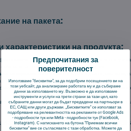
ние на пакета:
 характеристики на продукта:
Предпочитания за
фективност:
Стилен дизайн и качествени четини осигурява
поверителност
събиране на прах, косми и други замърсявания.
иви материали:
Изработено от здрав и дълготраен матери
 употреба.
Използваме "бисквитки", за да подобрим посещението ви на
този уебсайт, да анализираме работата му и да събираме
сталация:
Смяната на четката е бърза и лесна – всеки може
данни за използването му. Възможно е да използваме
инструменти и услуги на трети страни за тази цел, като
о за всички повърхности:
Идеално за твърди подове, ки
събраните данни могат да бъдат предадени на партньори в
ЕС, САЩ или други държави. „Бисквитките" се използват за
подобряване на релевантността на рекламите от Google Ads
-
подробности тук
или Meta -
подробности тук
(Facebook,
 изберете тази резервна основн
Instagram). С натискането на бутона "Приемам всички
бисквитки" вие се съгласявате с тази обработка. Можете да