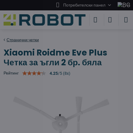
Потребителски панел
Странични четки
Xiaomi Roidme Eve Plus
Четка за ъгли 2 бр. бяла
Рейтинг
4.25
/
5
(
8
x)