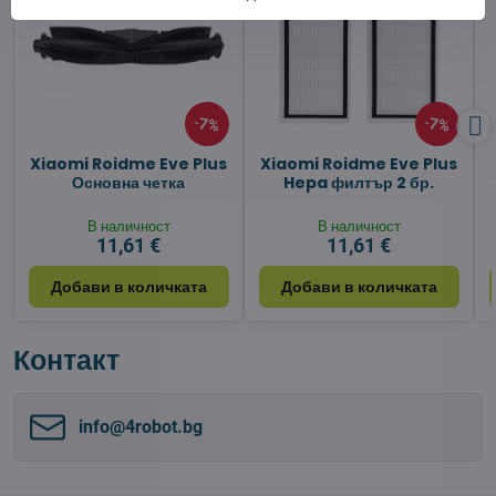
7%
7%
Xiaomi Roidme Eve Plus
Xiaomi Roidme Eve Plus
Основна четка
Hepa филтър 2 бр.
В наличност
В наличност
11,61 €
11,61 €
Добави в количката
Добави в количката
Контакт
info​@4robot​.bg