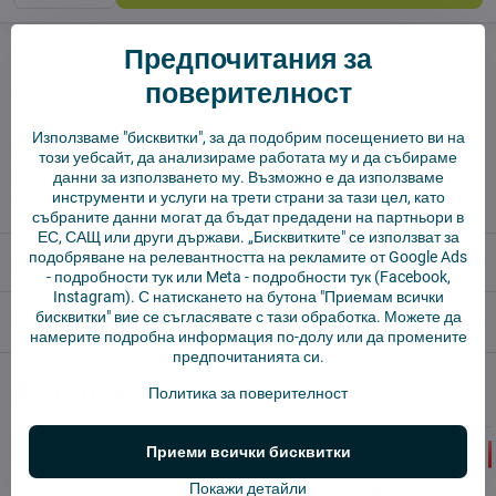
Предпочитания за
Куче пазач
Доставки
поверителност
производител:
Vysajto.sk
Използваме "бисквитки", за да подобрим посещението ви на
✅ Готов за изпращане веднага
този уебсайт, да анализираме работата му и да събираме
✅ БЕЗПЛАТНА доставка над 55 EUR.
данни за използването му. Възможно е да използваме
инструменти и услуги на трети страни за тази цел, като
✅ 14 дни политика за връщане
събраните данни могат да бъдат предадени на партньори в
ЕС, САЩ или други държави. „Бисквитките" се използват за
подобряване на релевантността на рекламите от Google Ads
Описание
-
подробности тук
или Meta -
подробности тук
(Facebook,
Instagram). С натискането на бутона "Приемам всички
бисквитки" вие се съгласявате с тази обработка. Можете да
Отзиви
0
намерите подробна информация по-долу или да промените
предпочитанията си.
Алтернативни продукти
Политика за поверителност
Приеми всички бисквитки
Покажи детайли