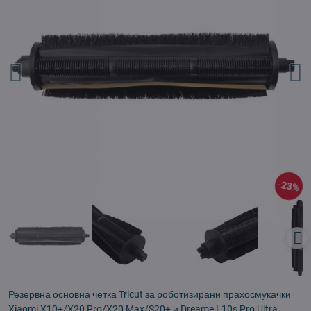
23%
Резервна основна четка Tricut за роботизирани прахосмукачки
Xiaomi X10+/X20 Pro/X20 Max/S20+ и Dreame L10s Pro Ultra