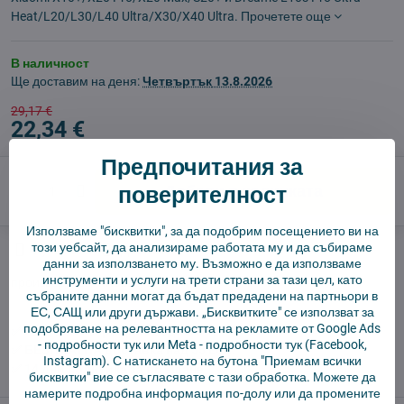
Heat/L20/L30/L40 Ultra/X30/X40 Ultra.
Прочетете още
В наличност
Ще доставим на деня:
Четвъртък
13.8.2026
29,17 €
22,34 €
Предпочитания за
поверителност
Добави в количката
Използваме "бисквитки", за да подобрим посещението ви на
този уебсайт, да анализираме работата му и да събираме
Куче пазач
Доставки
данни за използването му. Възможно е да използваме
инструменти и услуги на трети страни за тази цел, като
производител:
4Robot
събраните данни могат да бъдат предадени на партньори в
ЕС, САЩ или други държави. „Бисквитките" се използват за
подобряване на релевантността на рекламите от Google Ads
✅ Готов за изпращане веднага
-
подробности тук
или Meta -
подробности тук
(Facebook,
✅ БЕЗПЛАТНА доставка над 55 EUR.
Instagram). С натискането на бутона "Приемам всички
✅ 14 дни политика за връщане
бисквитки" вие се съгласявате с тази обработка. Можете да
намерите подробна информация по-долу или да промените