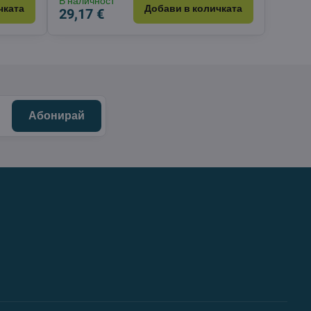
В наличност
чката
Добави в количката
29,17 €
Абонирай