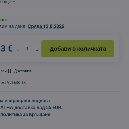
е още
ност
вим на деня:
Сряда
12.8.2026
63 €
Добави в количката
азач
Доставки
тел:
Vysajto.sk
за изпращане веднага
ТНА доставка над 55 EUR.
 политика за връщане