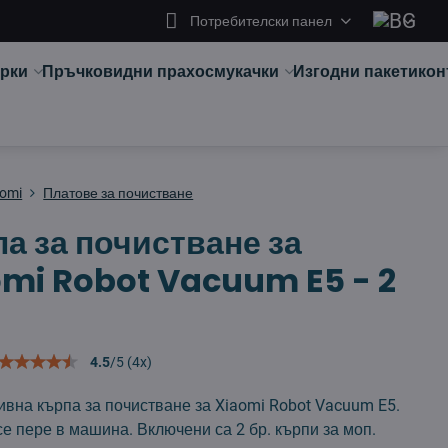
Потребителски панел
арки
Пръчковидни прахосмукачки
Изгодни пакети
кон
aomi
Платове за почистване
а за почистване за
mi Robot Vacuum E5 - 2
4.5
/
5
(
4
x)
вна кърпа за почистване за Xiaomi Robot Vacuum E5.
е пере в машина. Включени са 2 бр. кърпи за моп.