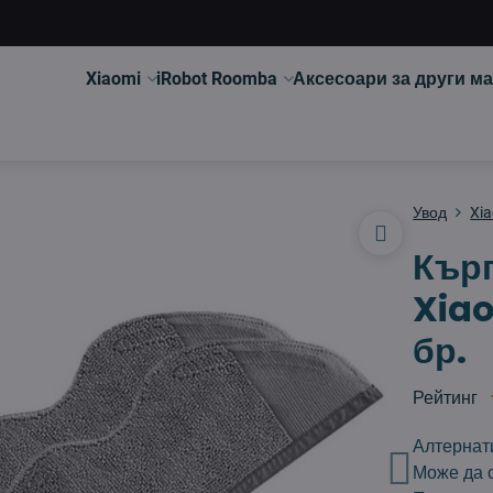
Xiaomi
iRobot Roomba
Аксесоари за други м
Увод
Xi
Кърп
Xiao
бр.
Рейтинг
Алтернати
Може да с