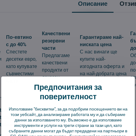
Описание
Отзи
Качествени
Г
По-евтино
Гарантираме най-
резервни
б
с до 40%
ниската цена
части
до
е
Спестете
С нас винаги ще
Предлагаме
Об
и
десетки евро,
купите най-
качествени
до
като купувате
изгодната оферта и
продукти от
по
съвместими
на най-добрата цена
доказан
ст
части.
на пазара.
производител.
ча
Предпочитания за
поверителност
т:
Използваме "бисквитки", за да подобрим посещението ви на
t Vacuum E5 Black EU (C108)
този уебсайт, да анализираме работата му и да събираме
t Vacuum E5 White EU (C108)
данни за използването му. Възможно е да използваме
t Vacuum E5 Charging Dock CDZC108
инструменти и услуги на трети страни за тази цел, като
събраните данни могат да бъдат предадени на партньори в