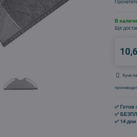
Прочетет
В налич
Ще доста
10,
Куче п
производи
✅ Готов 
✅ БЕЗПЛА
✅ 14 дни