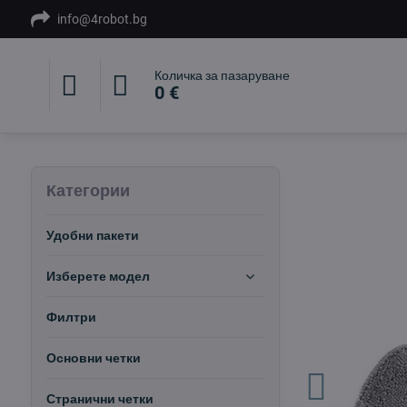
info@4robot.bg
Количка за пазаруване
0 €
Категории
Удобни пакети
Изберете модел
Филтри
Основни четки
Странични четки