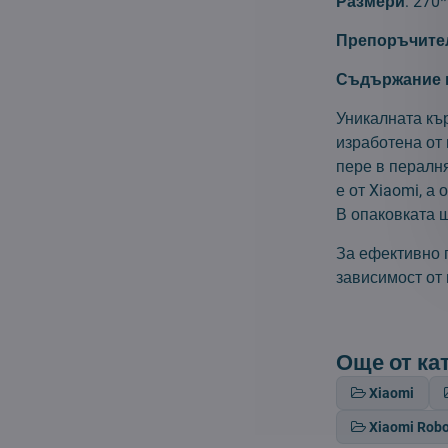
Размери
: 270
Препоръчител
Съдържание н
Уникалната къ
изработена от
пере в пералня
е от Xiaomi, а
В опаковката 
За ефективно п
зависимост от 
Още от ка
Xiaomi
Xiaomi Rob