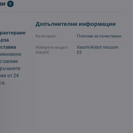
ви
0
Допълнителни информации
арантираме
Категории:
Платове за почистване
ърза
ставка
Изберете модел
Xiaomi Robot Vacuum
Xiaomi:
E5
икновено
ставяме
ръчаните
оки от 24
са.