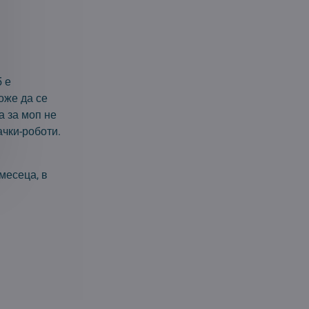
5 е
оже да се
а за моп не
ачки-роботи.
месеца, в