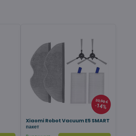
33,90 €
14%
Xiaomi Robot Vacuum E5 SMART
пакет