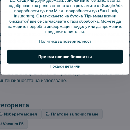
*95 мм
ЕС, САЩ или други държави. „Бисквитките" се използват за
подобряване на релевантността на рекламите от Google Ads
-
подробности тук
или Meta -
подробности тук
(Facebook,
на замяна:
3 месеца
Instagram). С натискането на бутона "Приемам всички
бисквитки" вие се съгласявате с тази обработка. Можете да
а опаковката:
2 бр
намерите подробна информация по-долу или да промените
предпочитанията си.
рпа за моп за прахосмукачки-роботи Xiaomi Robot Vacuum E
 микрофибри, които улавят и най-големите замърсявания. М
Политика за поверителност
, така че е предназначена за многократна употреба. Тъкант
 от сертифициран производител на компоненти за прахосмук
Приеми всички бисквитки
ще намерите два броя кърпи.
Покажи детайли
очистване кърпата за моп трябва да се сменя на всеки 2-3 
интензивността на използване.
тегорията
Изберете модел
Платове за почистване
ot Vacuum E5