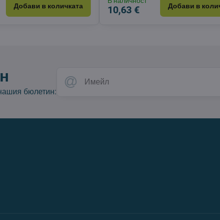
В наличност
Добави в количката
Добави в коли
10,63 €
н
 нашия бюлетин: