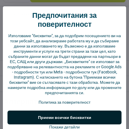
Предпочитания за
Куче пазач
Доставки
поверителност
производител:
Vysajto.sk
Използваме "бисквитки", за да подобрим посещението ви на
✅ Готов за изпращане веднага
този уебсайт, да анализираме работата му и да събираме
✅ БЕЗПЛАТНА доставка над 55 EUR.
данни за използването му. Възможно е да използваме
инструменти и услуги на трети страни за тази цел, като
✅ 14 дни политика за връщане
събраните данни могат да бъдат предадени на партньори в
ЕС, САЩ или други държави. „Бисквитките" се използват за
подобряване на релевантността на рекламите от Google Ads
Описание
-
подробности тук
или Meta -
подробности тук
(Facebook,
Instagram). С натискането на бутона "Приемам всички
бисквитки" вие се съгласявате с тази обработка. Можете да
Отзиви
0
намерите подробна информация по-долу или да промените
предпочитанията си.
Алтернативни продукти
Политика за поверителност
Приеми всички бисквитки
Покажи детайли