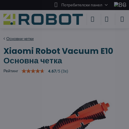
Потребителски панел
Основни четки
Xiaomi Robot Vacuum E10
Основна четка
Рейтинг
4.67
/
5
(
3
x)