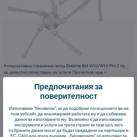
Алтернативна cтранична четка Dreame Bot W10/W10 Pro 2 бр. -
за цялостно почистване на ъглите
Прочетете още
Предпочитания за
В наличност
поверителност
Ще доставим на деня:
Четвъртък
13.8.2026
7,71 €
Използваме "бисквитки", за да подобрим посещението ви на
този уебсайт, да анализираме работата му и да събираме
данни за използването му. Възможно е да използваме
инструменти и услуги на трети страни за тази цел, като
Добави в количката
събраните данни могат да бъдат предадени на партньори в
ЕС, САЩ или други държави. „Бисквитките" се използват за