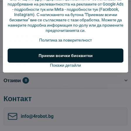
подобряване на релевантността на рекламите от Google Ads
Куче пазач
Доставки
-
подробности тук
или Meta -
подробности тук
(Facebook,
Instagram). С натискането на бутона "Приемам всички
производител:
Vysajto.sk
бисквитки" вие се съгласявате с тази обработка. Можете да
намерите подробна информация по-долу или да промените
предпочитанията си.
✅ Готов за изпращане веднага
Политика за поверителност
✅ БЕЗПЛАТНА доставка над 55 EUR.
✅ 14 дни политика за връщане
Приеми всички бисквитки
Описание
Покажи детайли
Отзиви
0
Контакт
info​@4robot​.bg