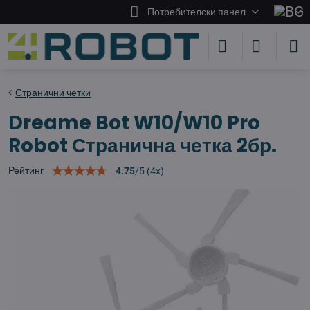
Потребителски панел
Странични четки
Dreame Bot W10/W10 Pro
Robot Странична четка 2бр.
Рейтинг
4.75
/
5
(
4
x)