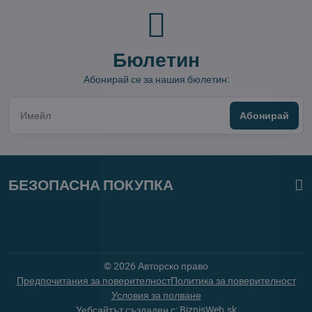
Бюлетин
Абонирай се за нашия бюлетин:
Абонирай
БЕЗОПАСНА ПОКУПКА
©
2026
Авторско право
Предпочитания за поверителност
Политика за поверителност
Условия за полване
Уебсайтът създаден с:
BiznisWeb.sk