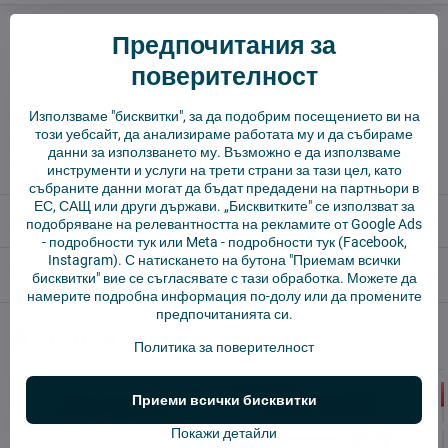
Куче пазач
Доставки
Предпочитания за
производител:
Vysajto.sk
поверителност
Използваме "бисквитки", за да подобрим посещението ви на
✅ Готов за изпращане веднага
този уебсайт, да анализираме работата му и да събираме
✅ БЕЗПЛАТНА доставка над 55 EUR.
данни за използването му. Възможно е да използваме
✅ 14 дни политика за връщане
инструменти и услуги на трети страни за тази цел, като
събраните данни могат да бъдат предадени на партньори в
ЕС, САЩ или други държави. „Бисквитките" се използват за
Описание
подобряване на релевантността на рекламите от Google Ads
-
подробности тук
или Meta -
подробности тук
(Facebook,
Instagram). С натискането на бутона "Приемам всички
Отзиви
0
бисквитки" вие се съгласявате с тази обработка. Можете да
намерите подробна информация по-долу или да промените
предпочитанията си.
Алтернативни продукти
Политика за поверителност
Приеми всички бисквитки
Покажи детайли