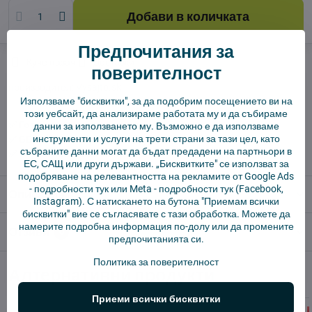
Добави в количката
Предпочитания за
Куче пазач
Доставки
поверителност
производител:
Vysajto.sk
Използваме "бисквитки", за да подобрим посещението ви на
този уебсайт, да анализираме работата му и да събираме
✅ Готов за изпращане веднага
данни за използването му. Възможно е да използваме
инструменти и услуги на трети страни за тази цел, като
✅ БЕЗПЛАТНА доставка над 55 EUR.
събраните данни могат да бъдат предадени на партньори в
✅ 14 дни политика за връщане
ЕС, САЩ или други държави. „Бисквитките" се използват за
подобряване на релевантността на рекламите от Google Ads
-
подробности тук
или Meta -
подробности тук
(Facebook,
Описание
Instagram). С натискането на бутона "Приемам всички
бисквитки" вие се съгласявате с тази обработка. Можете да
намерите подробна информация по-долу или да промените
Отзиви
0
предпочитанията си.
Политика за поверителност
Алтернативни продукти
Приеми всички бисквитки