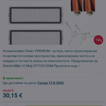
14%
Алтернативен Пакет PREMIUM - за тези, чиято прахосмукачка
почиства по-големи пространства, прахосмукира често и се
нуждае от по-честа смяна на компонентите. Предназначен за
Xiaomi Mijia 1C Mop STYTJ01ZHM
Прочетете още
В наличност
Ще доставим на деня:
Сряда
12.8.2026
35,03 €
30,15 €