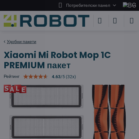
Потребителски панел
Удобни пакети
Xiaomi Mi Robot Mop 1C
PREMIUM пакет
Рейтинг
4.63
/
5
(
32
x)