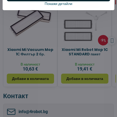
Покажи детайли
9%
Xiaomi Mi Vacuum Mop
Xiaomi Mi Robot Mop 1C
1С Филтър 2 бр.
STANDARD пакет
В наличност
В наличност
10,63 €
19,41 €
Добави в количката
Добави в количката
Контакт
info​@4robot​.bg