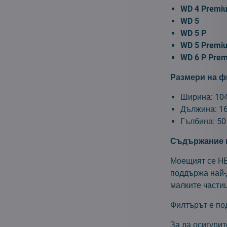
WD 4 Premiu
WD 5
WD 5 P
WD 5 Premi
WD 6 P Pre
Размери на ф
Ширина: 10
Дължина: 1
Гълбина: 50
Съдържание н
Моещият се HE
поддържа най-д
малките частиц
Филтърът е под
За да осигури