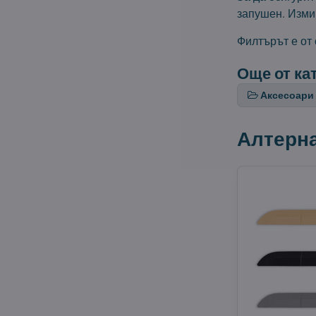
запушен. Измий
Филтърът е от
Още от ка
Аксесоари 
Алтерн