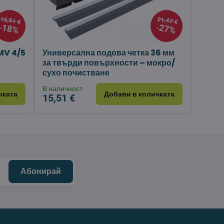
15,51 €
21,47 €
18%
27%
MV 4/5
Универсална подова четка 36 мм
за твърди повърхности – мокро/
сухо почистване
В наличност
чката
Добави в количката
15,51 €
Абонирай