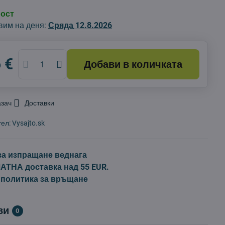
ност
вим на деня:
Сряда
12.8.2026
 €
Добави в количката
азач
Доставки
тел:
Vysajto.sk
за изпращане веднага
ТНА доставка над 55 EUR.
 политика за връщане
ви
0