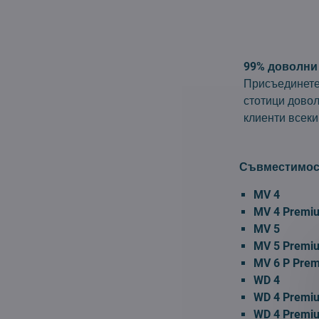
99% доволни
Присъединете
стотици дово
клиенти всеки
Съвместимос
MV 4
MV 4 Premi
MV 5
MV 5 Premi
MV 6 P Prem
WD 4
WD 4 Premi
WD 4 Premi