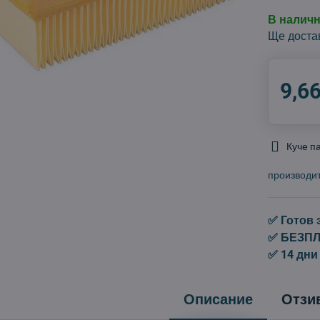
В налич
Ще доста
9,66
Куче п
производи
✅ Готов 
✅ БЕЗПЛА
✅ 14 дни
Описание
Отзи