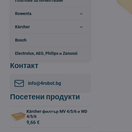
Платове за почистване
Rowenta
Kärcher
Bosch
Electrolux, AEG, Philips и Zanussi
Контакт
info​@4robot​.bg
Посетени продукти
Kärcher филтър MV 4/5/6 и WD
4/5/6
9,66 €