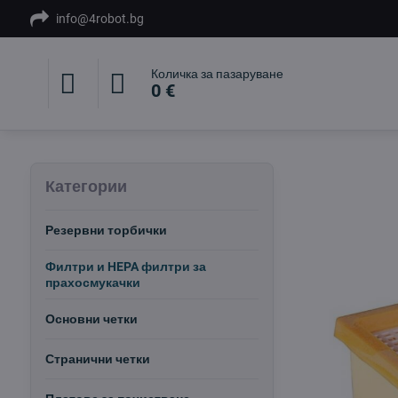
info@4robot.bg
Количка за пазаруване
0 €
Категории
Резервни торбички
Филтри и HEPA филтри за
прахосмукачки
Основни четки
Странични четки