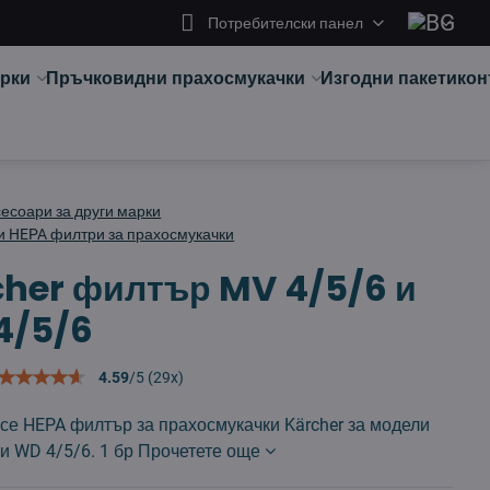
Потребителски панел
арки
Пръчковидни прахосмукачки
Изгодни пакети
кон
сесоари за други марки
и HEPA филтри за прахосмукачки
her филтър MV 4/5/6 и
4/5/6
4.59
/
5
(
29
x)
се HEPA филтър за прахосмукачки Kärcher за модели
и WD 4/5/6. 1 бр
Прочетете още