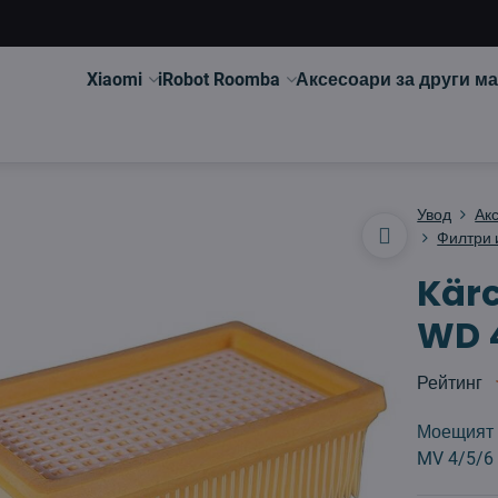
Xiaomi
iRobot Roomba
Аксесоари за други м
Увод
Ак
Филтри 
Kärc
WD 
Рейтинг
Моещият 
MV 4/5/6 