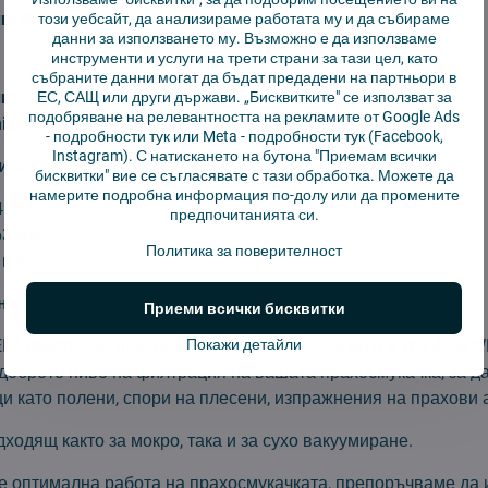
m Renovation
този уебсайт, да анализираме работата му и да събираме
данни за използването му. Възможно е да използваме
инструменти и услуги на трети страни за тази цел, като
събраните данни могат да бъдат предадени на партньори в
um
ЕС, САЩ или други държави. „Бисквитките" се използват за
подобряване на релевантността на рекламите от Google Ads
mium
-
подробности тук
или Meta -
подробности тук
(Facebook,
Instagram). С натискането на бутона "Приемам всички
илтъра:
бисквитки" вие се съгласявате с тази обработка. Можете да
намерите подробна информация по-долу или да промените
4 мм
предпочитанията си.
63 мм
Политика за поверителност
 мм
а опаковката:
1 бр
Приеми всички бисквитки
PA филтър за прахосмукачки Kärcher MV 4 до 6 и WD 4 до W
Покажи детайли
оброто ниво на филтрация на вашата прахосмукачка, за да 
и като полени, спори на плесени, изпражнения на прахови 
ходящ както за мокро, така и за сухо вакуумиране.
те оптимална работа на прахосмукачката, препоръчваме да 