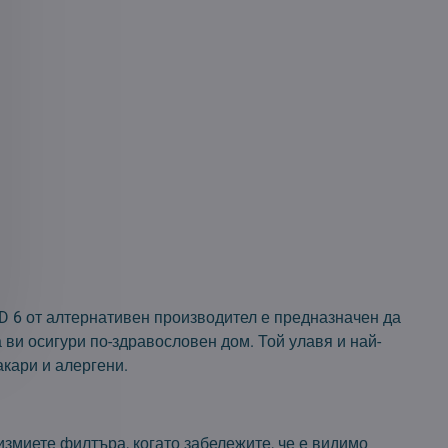
D 6 от алтернативен производител е предназначен да
ви осигури по-здравословен дом. Той улавя и най-
акари и алергени.
измиете филтъра, когато забележите, че е видимо