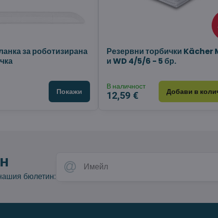
ланка за роботизирана
Резервни торбички Kächer 
чка
и WD 4/5/6 - 5 бр.
В наличност
Покажи
Добави в коли
12,59 €
н
 нашия бюлетин: