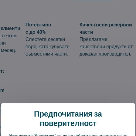
По-евтино
Качествени резервни
 клиенти
с до 40%
части
 се към
Спестете десетки
Предлагаме
лни
евро, като купувате
качествени продукти от
 месец.
съвместими части.
доказан производител.
т:
um
um
Предпочитания за
ium *EU-III
поверителност
um
um Car
Използваме "бисквитки", за да подобрим посещението ви на