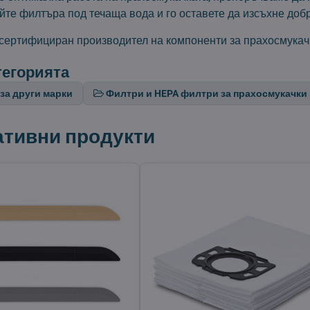
те филтъра под течаща вода и го оставете да изсъхне добр
 сертифициран производител на компоненти за прахосмукачк
тегорията
за други марки
Филтри и HEPA филтри за прахосмукачки
ативни продукти